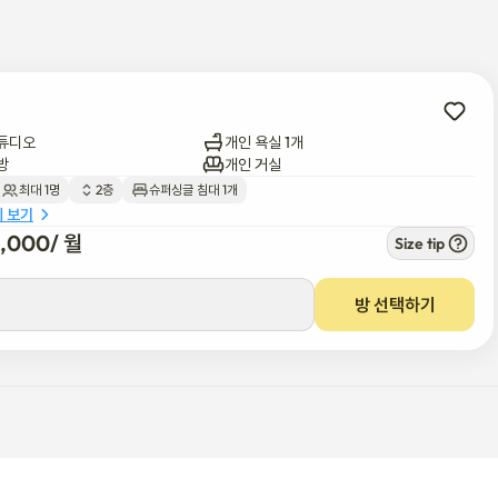
튜디오
개인 욕실 1개
방
개인 거실
최대 1명
2층
슈퍼싱글 침대 1개


세 보기
5,000
/ 
월
Size tip
방 선택하기