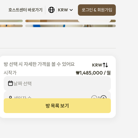
로그인 & 회원가입
호스트센터 바로가기
KRW
모두 보기
 (
15
)
방 선택 시 자세한 가격을 볼 수 있어요
KRW
시작가
₩1,485,000 / 월
날짜 선택
세입자 수
1
방 목록 보기