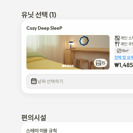
망원역 (걸어서 13분)

서브 라인 6

유닛 선택 (1)
집 주변에는 작고 귀여운 레스토랑, 바, 카페가 많이 있습니다.

Cozy Deep SleeP
개인 스
편의점! 도보로 단 1분 :)

개인 주
13m²
이 집은 2층에 위치해 있으며 계단이 있습니다. 확인해 주세요!!
전체 방 상
15
₩
1,48
혼자 여행하기에 완벽하지만 커플에게도 아늑할 수 있습니다.

(13㎡ 소형 주택, 슈퍼 싱글 침대)
날짜 선택하기
편의시설
스테이 이용 규칙