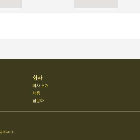
회사
회사 소개
채용
팀문화
공덕 601호