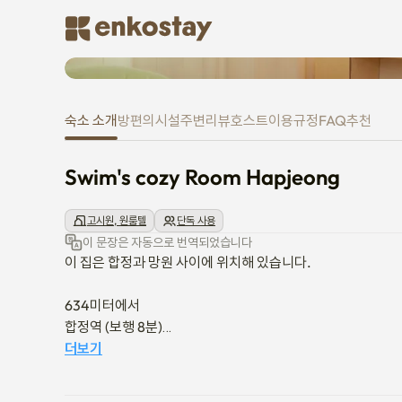
Swim's cozy Room Hapjeong
숙소 소개
방
편의시설
주변
리뷰
호스트
이용규정
FAQ
추천
Swim's cozy Room Hapjeong
고시원, 원룸텔
단독 사용
이 문장은 자동으로 번역되었습니다
이 집은 합정과 망원 사이에 위치해 있습니다.

634미터에서 

합정역 (보행 8분)

서브 라인 2, 6

더보기
848미터 떨어진 곳 
