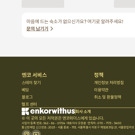
엔코 서비스
정책
스테이 찾기
개인정보 처리방침
베딩
이용약관
블로그
취소 및 환불정책
헬프 센터
회사 소개
© 이 곳의 모든 저작권은 엔코위더스에게 있습니다.
사업자 등록 번호: 562 - 86 - 01724
·
대표이사 오정훈
·
연락처: 070 - 7173 - 3400
통신판매업 신고번호: 2023 - 서울 종로 - 1113
,
서울특별시 마포구 백범로31길 21, 서울창업허브 