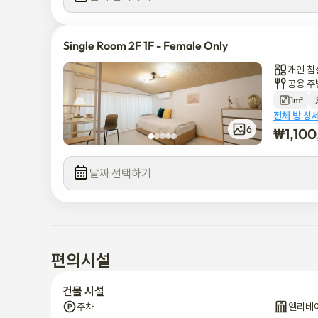
Single Room 2F 1F - Female Only
개인 침
공용 주
1m²
전체 방 상
6
₩
1,10
날짜 선택하기
편의시설
건물 시설
주차
엘리베