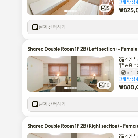
* 장기 체류에 이상적입니다

전체 방 상
5
₩
825,
외국인 학생, 여행객, 그리고 서울에 한 달 이상 머무르려는 
훌륭한 대안을 제공하며, 스타일리시하고 편안한 기반을 제공합
날짜 선택하기
평범함에서 벗어나 스타일리시하고 편안한 베이스에서 서울을 경
평화로운 휴양지를 찾든, 저희 쉐어하우스는 기억에 남는 숙박
Shared Double Room 1F 2B (Left section) - Female
개인 침
지금 숙박을 예약하고 서울의 꿈을 실현하세요!
공용 주
1m²
전체 방 상
10
₩
880,
날짜 선택하기
Shared Double Room 1F 2B (Right section) - Femal
개인 침