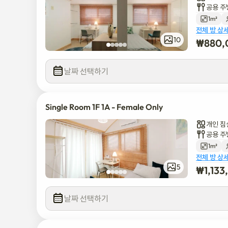
공용 주
1m²
전체 방 상
10
₩
880,
날짜 선택하기
Single Room 1F 1A - Female Only
개인 침
공용 주
1m²
전체 방 상
5
₩
1,13
날짜 선택하기