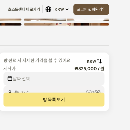
로그인 & 회원가입
호스트센터 바로가기
KRW
모두 보기
 (
13
)
방 선택 시 자세한 가격을 볼 수 있어요
KRW
시작가
₩825,000 / 월
날짜 선택
세입자 수
1
방 목록 보기