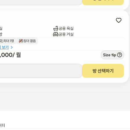
실
공용 욕실
방
공용 거실
최대 1명
침대 없음
세 보기
0,000
/ 
월
Size tip
방 선택하기
이터