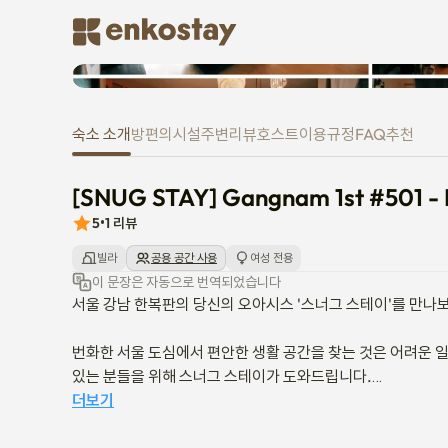
[SNUG STAY] Gangnam 1st #501
숙소 소개
방
편의시설
주변
리뷰
호스트
이용규정
FAQ
추천
[SNUG STAY] Gangnam 1st #501 - 
5
•
1
리뷰
빌라
공용 공간 사용
여성 전용
이 문장은 자동으로 번역되었습니다
서울 강남 한복판의 당신의 오아시스 '스너그 스테이'를 만나보
번화한 서울 도심에서 편안한 생활 공간을 찾는 것은 어려운 일
있는 분들을 위해 스너그 스테이가 도와드립니다.

더보기
서울에서 가장 활기찬 강남 중심부에 자리 잡은 매력적인 쉐어