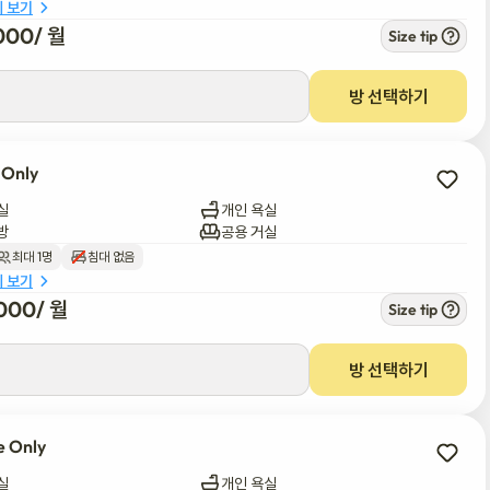
세 보기
000
/ 
월
Size tip
비즈니스 전문가들에게 완벽한 스너그 스테이는 전통적인 호텔 숙박에 대한 
니다.

방 선택하기
험하세요. 도시의 역동적인 문화 현장을 탐험하든 바쁜 하루를 보낸 후 
을 약속합니다.

 Only
실
개인 욕실
방
공용 거실
최대 1명
침대 없음
세 보기
000
/ 
월
Size tip
방 선택하기
e Only
실
개인 욕실