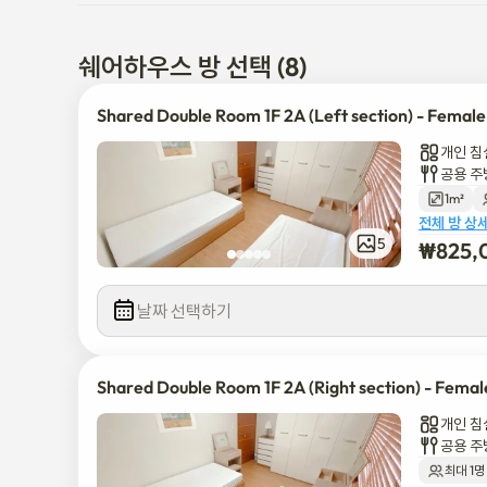
에게 이상적인 빌라 스타일의 숙소는 편리함과 편안함을 제공합
[특징]

쉐어하우스 방 선택 (8)
*프라임 로케이션

Shared Double Room 1F 2A (Left section) - Female
개인 침
스너그 스테이는 강남구에서 가장 핫한 지역에 전략적으로 위치
공용 주
방사거리, 양재역 등 주요 명소와의 근접성을 자랑합니다.

1m²
전체 방 상
* 가구 완비

5
₩
825,
저희 객실은 공용 공간과 개인 공간을 포함하여 가구가 완비되
날짜 선택하기
날부터 편안하게 숙박할 수 있습니다.

* 프리랜서와 전문가를 위한 최적의 공간

Shared Double Room 1F 2A (Right section) - Femal
강남 중심부의 방이 교차로에 위치한 저희 복층 주택은 재택근무
개인 침
의 카페테리아 공간을 갖추고 있어 프리랜서와 바쁜 전문가들이
공용 주
최대 1명