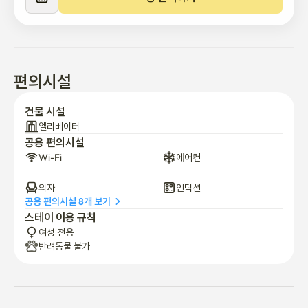
버스 주 경로 1164, 2115

 1. 1164

서경대, 우이신설 경전철 정릉역, 4호선 길음역, 미아 현대백화점

편의시설
 2. 2115

서경대, 고려대, 우이신설 정릉역, 4호선 성신여대역, 6호선 안암
건물 시설
역, 고려대학병원, 1호선 제기동, 청량리역, 경동시장, 삼육서울병
엘리베이터
원, 7호선 중화역 서울의료원
공용 편의시설
Wi-Fi
에어컨
의자
인덕션
공용 편의시설 8개 보기
스테이 이용 규칙
여성 전용
반려동물 불가