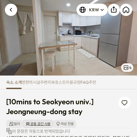
[10mins to Seokyeon univ.] Je
KRW
알 수 없는 오류가 발생했습니다. 다시 시도해 주세요.
4
숙소 소개
방
편의시설
주변
리뷰
호스트
이용규정
FAQ
추천
[10mins to Seokyeon univ.] 
Jeongneung-dong stay
빌라
공용 공간 사용
여성 전용
이 문장은 자동으로 번역되었습니다