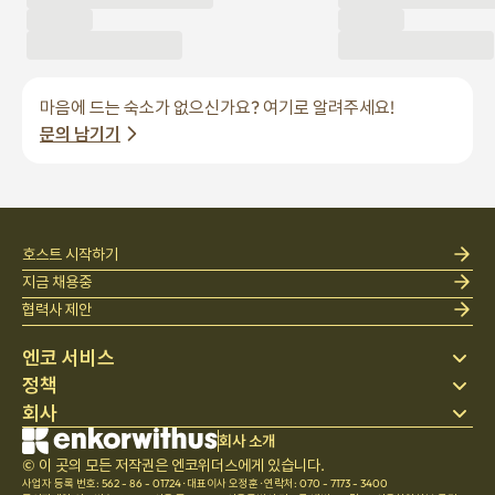
마음에 드는 숙소가 없으신가요? 여기로 알려주세요!
문의 남기기
호스트 시작하기
지금 채용중
협력사 제안
엔코 서비스
정책
스테이 찾기
회사
베딩
개인정보 처리방침
블로그
이용약관
회사 소개
회사 소개
헬프 센터
© 이 곳의 모든 저작권은 엔코위더스에게 있습니다.
취소 및 환불정책
채용
사업자 등록 번호: 562 - 86 - 01724
·
대표이사 오정훈
·
연락처: 070 - 7173 - 3400
팀문화