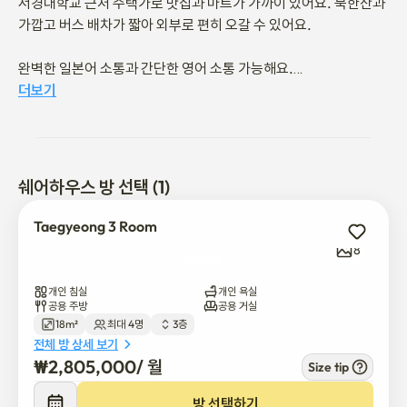
서경대학교 근처 주택가로 맛집과 마트가 가까이 있어요. 북한산과 
가깝고 버스 배차가 짧아 외부로 편히 오갈 수 있어요.

완벽한 일본어 소통과 간단한 영어 소통 가능해요.

더보기
평일 오전 7~9시에 간단한 조식용 음식 제공해드려요.

(토스트용 식빵 및 씨리얼, 우유 등)

* 필수 이용수칙 안내

쉐어하우스 방 선택 (1)
1. 함께 사용하는 공간인 만큼 서로 배려부탁드려요.

2. 흡연과 반려동물 금지(안내견은 입주 상황에 따라 가능해요.)

Taegyeong 3 Room
3. 공용공간 및 용품은 깨끗이 사용 부탁드립니다.

8
3. 분리수거 준수

4. 수칙 위반으로 민원발생 시 경중에 따라 조치될 수 있습니다.

개인 침실
개인 욕실
공용 주방
공용 거실
18m²
최대 4명
3층
계약 확정 시 상세 안내문 보내드립니다.

전체 방 상세 보기
₩
2,805,000
/ 
월
Size tip
* 교통편

버스 정류장 도보 2분거리!!

방 선택하기