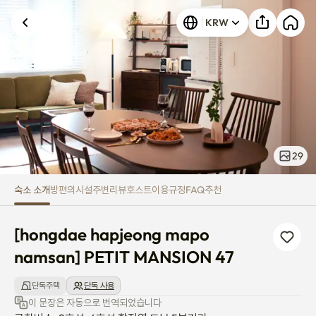
[hongdae hapjeong mapo nam
KRW
알 수 없는 오류가 발생했습니다. 다시 시도해 주세요.
29
숙소 소개
방
편의시설
주변
리뷰
호스트
이용규정
FAQ
추천
[hongdae hapjeong mapo 
namsan] PETIT MANSION 47
단독주택
단독 사용
이 문장은 자동으로 번역되었습니다