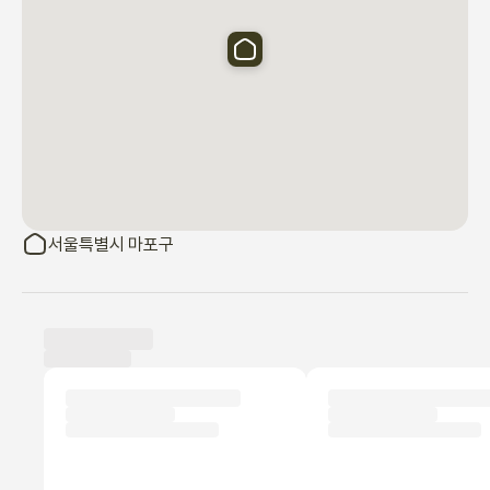
       •  침실1- 퀸 침대 1대 / 책상겸 화장대 / 붙박이 옷장 일부

       •  침실2- 퀸 침대 1대  / 책상겸 화장대 / 옷걸이

   •  주방 - 냉장고/전자렌지/토스터기/커피포트/

               냄비 및 프라이팬 /와인잔, 컵,그릇 / 커트러리 세트 등 

               ※ 얼음정수기가 준비되어 있습니다.

   •  세탁실

      넓고 쾌적한 세탁실이 별도로 마련되어 장기 숙박에도 편리합니
다.

      (세탁기+건조기 / 세탁세제 기본 제공 /입실 후 세탁 가능) 

서울특별시 마포구
•  1층 외부 보안, 안전용으로 CCTV 설치 (1,2층 각 층 도어락설치로 
이중안전장치)

•  1층 문을 열면 15개의 계단이 있어요. 2층으로 천천히 이동해 주
이용 후기
세요

신규
•  삼중창으로 소음은 줄였지만, 번화가라 밤에 밖에서사람 소리가 
아직 이용 후기가 올라오지 않았어요.
들릴 수 있어요.
세입자가 되어 첫 번째 후기를 작성해보세요!