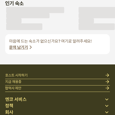
마음에 드는 숙소가 없으신가요? 여기로 알려주세요!
문의 남기기
호스트 시작하기
지금 채용중
협력사 제안
엔코 서비스
정책
스테이 찾기
회사
베딩
개인정보 처리방침
블로그
이용약관
회사 소개
회사 소개
헬프 센터
© 이 곳의 모든 저작권은 엔코위더스에게 있습니다.
취소 및 환불정책
채용
사업자 등록 번호: 562 - 86 - 01724
·
대표이사 오정훈
·
연락처: 070 - 7173 - 3400
팀문화
통신판매업 신고번호: 2023 - 서울 종로 - 1113
,
서울특별시 마포구 백범로31길 21, 서울창업허브 공덕
601호