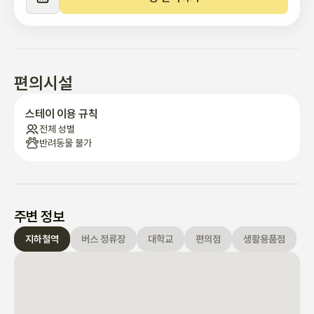
• 산책가능한 공원과 한강공원 도보 5분 가능

• 주변가까이 맛집, 카페, 펍, 편의점, 마트, 병원, 약국, 다이소, 올리
브영 등 편의시설 있음

편의시설
♣ 이용시 주의사항

     •	실내 금연(전자담배 포함) / 흡연 시 특수청소비 및 손상 비용 청
스테이 이용 규칙
구 가능

전체 성별
     •  반려동물 입실 금지

반려동물 불가
     •	 파티·이벤트 금지, 과도한 소음·외부인 초대 불가

     •	 신발 벗고 실내 이용, 가구·벽면 손상 주의(원목가구/화이트 벽)

     •	 분리수거는 지정 방법/시간 준수 (안내문 참고)

     •	 퇴실 시 간단 정리(사용한 식기 설거지, 쓰레기 정리, 에어컨/난
주변 정보
방 OFF, 문 잠금)

지하철역
버스 정류장
대학교
편의점
생활용품점
♣ 내부 시설

  •  투룸(침실 2개 /4인) + 거실 + 오픈형 주방/ 다이닝+ 욕실 1 
