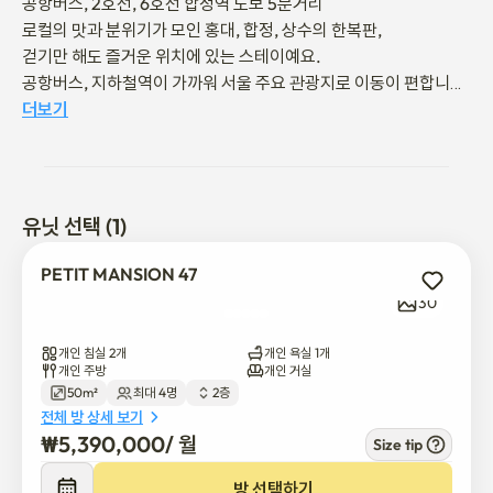
공항버스, 2호선, 6호선 합정역 도보 5분거리

로컬의 맛과 분위기가 모인 홍대, 합정, 상수의 한복판, 

걷기만 해도 즐거운 위치에 있는 스테이예요.

공항버스, 지하철역이 가까워 서울 주요 관광지로 이동이 편합니다

더보기
실내는 월넛 원목가구와 웜톤 조명으로 완성한 

빈티지·클래식 부티크 호텔 무드로 완성했어요.

따뜻한 조명과 디테일이 살아 있어, 

머무는 시간 자체가 여행이 됩니다.

유닛 선택 (1)
도심 속에서 감각적으로 쉬어가고 싶은 날, 

PETIT MANSION 47
딱 맞는 스테이입니다.

30
개인 침실 2개
개인 욕실 1개
개인 주방
개인 거실
50m²
최대 4명
2층
♣ 주변 편의시설

전체 방 상세 보기
• 공항버스 정류장 / 2호선, 6호선 합정역 / 6호선 상수역  도보 5분
₩
5,390,000
/ 
월
Size tip
거리

• 홍대 레드스트리트로 홍대입구역까지 도보 가능

방 선택하기