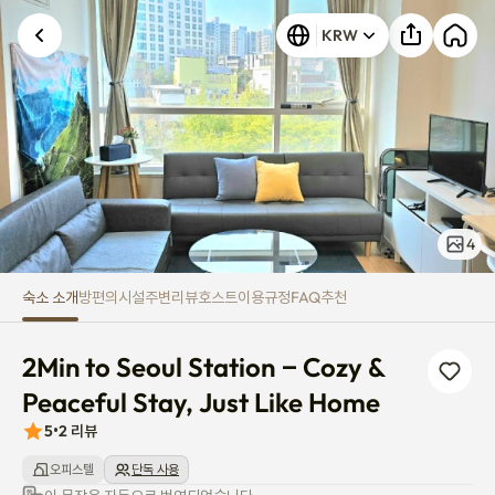
2Min to Seoul Station – Cozy & 
KRW
4
숙소 소개
방
편의시설
주변
리뷰
호스트
이용규정
FAQ
추천
2Min to Seoul Station – Cozy & 
Peaceful Stay, Just Like Home
5
•
2
리뷰
오피스텔
단독 사용