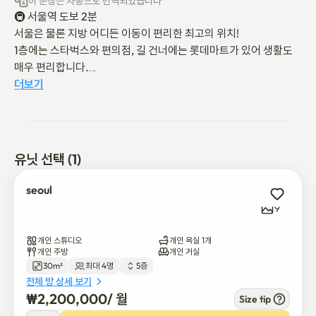
이 문장은 자동으로 번역되었습니다
🚇 서울역 도보 2분

서울은 물론 지방 어디든 이동이 편리한 최고의 위치!

1층에는 스타벅스와 편의점, 길 건너에는 롯데마트가 있어 생활도 
매우 편리합니다.

더보기
🏠 복층 구조

침실과 생활 공간이 분리되어 더욱 쾌적하게 머무르실 수 있습니다.

🛌 따뜻하고 아늑한 인테리어

유닛 선택 (1)
퀸사이즈 침대와 소파베드가 있어 최대 4인까지 편안한 휴식이 가
능합니다.

seoul
9
📺 스마트 TV & 와이파이 완비

넷플릭스를 포함한 다양한 OTT 및 케이블 채널을 자유롭게 이용하
개인 스튜디오
개인 욕실 1개
실 수 있습니다.

개인 주방
개인 거실
30m²
최대 4명
5층
전체 방 상세 보기
🧼 호스트 직접 관리

₩
2,200,000
/ 
월
Size tip
정기적인 청소로 항상 깨끗하고 쾌적한 공간을 유지하고 있습니다.
