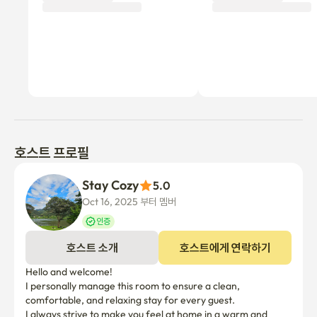
호스트 프로필
Stay Cozy
5.0
Oct 16, 2025 부터 멤버
인증
호스트 소개
호스트에게 연락하기
Hello and welcome! 

I personally manage this room to ensure a clean, 
comfortable, and relaxing stay for every guest.

I always strive to make you feel at home in a warm and 