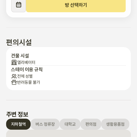
방 선택하기
📌 이용 안내

체크인: 오후 4시 / 체크아웃: 오전 11시  입주는 비대면 체크인으로 
진행됩니다.

💖침구는 기본으로 제공되진 않지만, 필요하신 경우 준비하실 수 있
도록 방법을 안내드릴게요 :)💖

편의시설
숙소 내 흡연은 절대 금지, 반려동물 동반도 불가합니다.
건물 시설
엘리베이터
스테이 이용 규칙
전체 성별
반려동물 불가
주변 정보
지하철역
버스 정류장
대학교
편의점
생활용품점