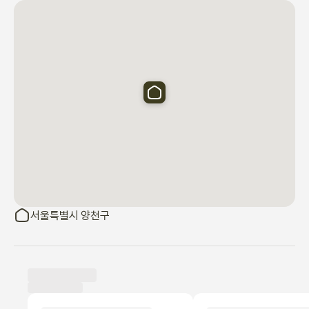
• 침실3]  퀸침대1, 헹거

• 루프탑정원 룸] 빔프로젝트와 100인치스크린, 2인 쇼파베드, 6인 
다이닝테이블, 냉장고, 피아노, 간이싱크대

• 거실]  8인 다이닝 테이블, 55인치 TV, 3인 쇼파

  주방] 2인 테이블, 주방도구 풀옵션, 냉온정수기, 인덕션 조리도구, 
식기, 양념류, 티백,믹스커피(K커피)

📍 구급상자는 싱크대 왼쪽 서랍에 비치

 • 욕실1,2] 손세정제, 샴푸, 트리트먼트, 폼클린징, 바디워시, 치약, 
머리고무줄 등 편의품 제공  (인원 8인 이상 시,  전용 계단 화장실 추
가 오픈 (샤워제외)

  • 루프탑정원] 야외테이블, 파라솔, 난로존, 투명돔텐트

서울특별시 양천구
🍀안내사항

• 체크인/체크아웃: 셀프 체크인 가능. 체크인 시간은 오후 4시, •체
크아웃 시간은 오전 11시입니다. 
