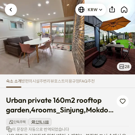
Urban private 160m2 rooftop 
KRW
28
숙소 소개
방
편의시설
주변
리뷰
호스트
이용규정
FAQ
추천
Urban private 160m2 rooftop 
garden,4rooms_Sinjung,Mokdong 
st
단독주택
단독 사용
이 문장은 자동으로 번역되었습니다