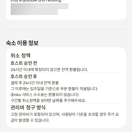
stay enjoyable and relaxing.
• 루프탑정원에 있는 파라솔은 사용 후 꼭 접어 주시기 바랍니다.  바
람이 부는 경우, 파라솔이 날아갈 수 있으니, 미연의 사고를 방지하
기 위하여 협조하여 주시기 바랍니다. 

태풍 및 강한 장마, 폭설의 경우, 게스트님께 사전 양해를 구하고, 옥
상시설 점검을 하도록 하겠습니다. 

숙소 이용 정보
• 루프탑정원의 슬리퍼는 정원 전용으로 비치하였으니, 깨끗하게 사
취소 정책
용되어 질 수 있도록 협조하여 주십시오. 

호스트 승인 전
24시간 이내에 확정되지 않으면 전액 환불됩니다.
• 예약 신청 인원 외의 추가숙박입실은 절대 불가합니다.

호스트 승인 후
결제 후 24시간 이내 전액 환불
• 저희 숙소는 엘리베이터가 없는 4층(401호)에 위치해 있으며, 실
그 이후에는 입주일을 기준으로 부분 환불이 적용됩니다.

(Enko 서비스 수수료는 환불되지 않습니다)
내 35평과 루프탑 정원 50평 공간을 단독으로 사용하실 수 있습니
구간별 취소정책을 보려면 날짜를 추가해주세요.
다.

관리비 청구 방식
고정 관리비가 포함되어 있으며, 사용량이 기준을 초과할 경우 추가 요
• 루프탑에서는 나만의 하늘 안, 비행기의 배꼽을 내 것처럼 감상하
금이 발생할 수 있습니다.
실 수 있으며. 이 순간만큼은 큰소리로 웃고 외치셔도 괜찮습니다. 
✈️