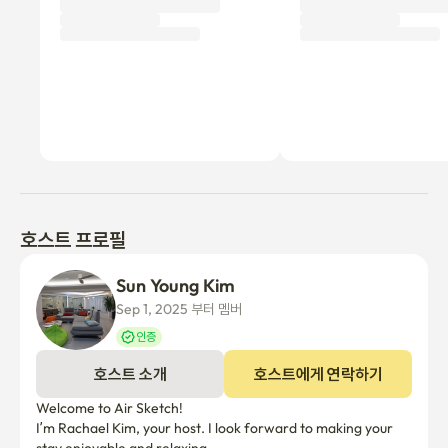
• 냉난방 기구 관리: 외출 시 냉난방 기구를 꺼주시고, 보일러는 외출
로 조정하여 에너지 절약과 안전에 도움 부탁드립니다.

• 보안 CCTV: 손님의 안전과 도난방지를 위해 스테이 건물 외부에 
대문을 향한 CCTV가 설치되어 있습니다.

• 애완동물은 불가하며, 건물내 흡연금지(전자담배 포함)입니다.

• 취사 제한: 고기나 생선 요리와 같이 연기나 냄새가 강한 요리는 금
지되어 있습니다.  

• 주차: 건물내 주차 1대 가능합니다.  추가차량은  건물 1분거리 신
호스트 프로필
월해맞이 공영주차장을 이용해 주세요(5분당50원),  

Sun Young Kim
• 시설 및 비품 관리: 저희 숙소는 청결한 관리와 보안을 위해 매일 
Sep 1, 2025 부터 멤버
손님을 맞이하기 전 청소 전후를 사진으로 기록합니다. 손상 또는 
분실된 비품은 변상 비용이 청구될 수 있습니다.

인증
호스트 소개
호스트에게 연락하기
• 해충 관리: 정기 방역을 실시하고 정원에는 포춘등을 설치하였으
Welcome to Air Sketch!

나, 루프탑정원이 있는 건물의 특성상 외부 해충이 들어올 수 있으
I’m Rachael Kim, your host. I look forward to making your 
니  방충망을 꼭 닫아주시기 바라며 이에 양해 부탁드립니다.
