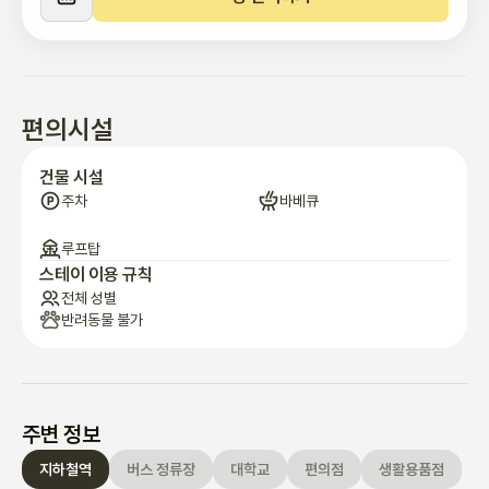
킴이 업그레이드

• 2호선 신정네거리역 버스 8분

• 5호선 목동역 신정역 차량 5분/버스 8분

• 여의도, 한강공원 -지하철30분/차량15분

편의시설
• 홍대역 -지하철30분/차량15

• 김포공항 버스 40분/차량20분

건물 시설
• 인천국제공항 지하철55분/차량45분

주차
바베큐
🍀사용공간과 시설 

루프탑
• 침실3개, 50평 단독루프탑정원과 통창뷰 룸,  욕실2개, 거실과 주
스테이 이용 규칙
전체 성별
방분리, 세탁기/건조기, 냉온정수기 

반려동물 불가
• 퀸침대 4개, 루프탑 룸 쇼파베드

• 워크샵, 세미나, 가족여행, MT, 브라이덜 이벤트.

• 침실1 안방]  퀸침대 2, 화장대, 화장실, 에어컨, 헹거,협탁, 드라이
어,고데기 빗등 (화장대서랍)

주변 정보
• 침실2 ]  퀸침대1, 에어컨, 전신거울장, 헹거, 협탁,드라이어,스팀
지하철역
버스 정류장
대학교
편의점
생활용품점
다리미, 협탁안 아이용 장난감. 
