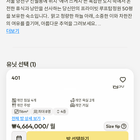
서울 양천구 신월동에 위치 '에어 스케치'는 복잡한 도시 속에서 온
전한 휴식과 낭만을 선사하는 당신만의 프라이빗 루프탑정원 50평
을 보유한 숙소입니다.  맑고 청량한 하늘 아래, 소중한 이와 차한잔
의 여유를 즐기며, 아름다운 추억을 그려보세요. 

더보기
🌿도심 속 확터진 50평 프라이빗 정원, 에어 스케치, 고즈넉한 분위
기의 넓고 단아한 정원에서 저절로 힐링되는 순간을 경험하세요!

📍정원뷰 통창을 가진 룸에서 사랑스런 아이와 연인과 피아노연주
를 들으며, 확트인 파란 잔디와 하늘의 낭만을 즐기세요!!  

유닛 선택 (1)
🍀최근 리모델링으로 화이트톤 풍부한 채광이 함께 하는 거실과 4
룸, 2 욕실, 집과 같은 편안함으로 특별한 순간을 소중한 연인, 가족, 
401
친구 분들과 함께 하시기 바랍니다.

30
📍Sincere on-boarding care 

개인 침실 4개
개인 욕실 2개
🍀숙소설명

개인 주방
개인 거실
116m²
최대 8명
4층
• 대로변 위치 1분거리 버스정류장,빅슈퍼마켓, 빨래방등 편의시설

전체 방 상세 보기
• 2분거리 내집같은 신월 해맞이 도서관과 운동시설 및 신월 체육센
₩
4,664,000
/ 
월
Size tip
터, 자유수영 및 많은 체험거리가 있어요. 

• 3분거리 오솔길공원, 지양산, 서서울 호수공원 산책로까지 건강지
방 선택하기