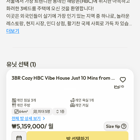
서울에서 가장 트렌디한 동네인 해방촌(HBC)에 위치한 아늑하고 
화려한 3베드룸 주택에 오신 것을 환영합니다!

이곳은 외국인들이 살기에 가장 인기 있는 지역 중 하나로, 놀라운 
레스토랑, 현지 시장, 인디 상점, 활기찬 국제 사회로 가득 차 있습니
다.

더보기
해방촌은 단순한 동네가 아니라 생활 방식입니다.

남산 산책으로 아침을 시작하고, 남산타워에서 아름다운 일몰을 감
상하며, 밤에는 숨겨진 음식 명소를 즐겨보세요.

유닛 선택 (1)
서울역에서 몇 분 거리에 있는 이곳은 서울뿐만 아니라 부산에서 전
3BR Cozy HBC Vibe House Just 10 Mins from Seoul Station
주까지 어디든 탐험할 수 있는 완벽한 거점입니다.

16
여행자든 디지털 노매드든, 이곳은 서울에서 당신의 꿈의 장소입니
다.
개인 침실 3개
개인 욕실 1개
개인 주방
개인 거실
64m²
최대 5명
1층
전체 방 상세 보기
₩
5,159,000
/ 
월
Size tip
방 선택하기