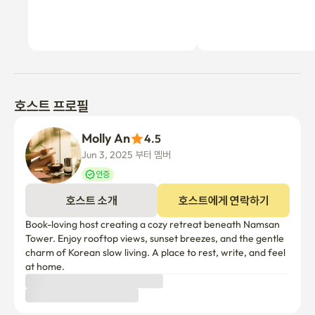
호스트 프로필
Molly An
4.5
Jun 3, 2025 부터 멤버
인증
호스트 소개
호스트에게 연락하기
Book-loving host creating a cozy retreat beneath Namsan 
Tower. Enjoy rooftop views, sunset breezes, and the gentle 
charm of Korean slow living. A place to rest, write, and feel 
at home.