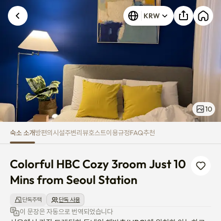
Colorful HBC Cozy 3room Just 1
KRW
10
숙소 소개
방
편의시설
주변
리뷰
호스트
이용규정
FAQ
추천
Colorful HBC Cozy 3room Just 10 
Mins from Seoul Station
단독주택
단독 사용
이 문장은 자동으로 번역되었습니다