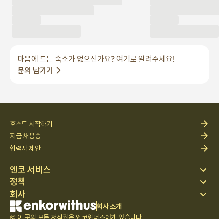
마음에 드는 숙소가 없으신가요? 여기로 알려주세요!
문의 남기기
호스트 시작하기
지금 채용중
협력사 제안
엔코 서비스
정책
스테이 찾기
회사
베딩
개인정보 처리방침
블로그
이용약관
회사 소개
회사 소개
헬프 센터
© 이 곳의 모든 저작권은 엔코위더스에게 있습니다.
취소 및 환불정책
채용