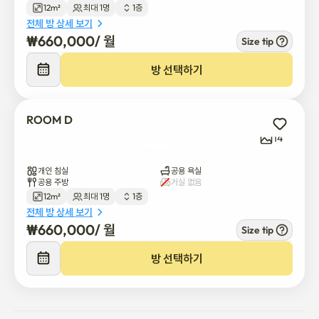
12m²
최대 1명
1층
There is Dorimcheon Stream nearby, so it is good to take 
전체 방 상세 보기
a walk.
₩
660,000
/ 
월
Size tip
방 선택하기
ROOM D
14
개인 침실
공용 욕실
공용 주방
거실 없음
12m²
최대 1명
1층
전체 방 상세 보기
₩
660,000
/ 
월
Size tip
방 선택하기