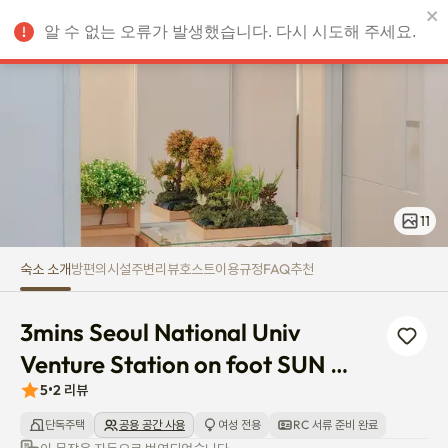
3mins Seoul National Univ Ven
알 수 없는 오류가 발생했습니다. 다시 시도해 주세요.
KRW
11
숙소 소개
방
편의시설
주변
리뷰
호스트
이용규정
FAQ
추천
3mins Seoul National Univ 
Venture Station on foot SUN 
HOUSE
5
•
2
리뷰
단독주택
공용 공간 사용
여성 전용
RC 서류 준비 완료