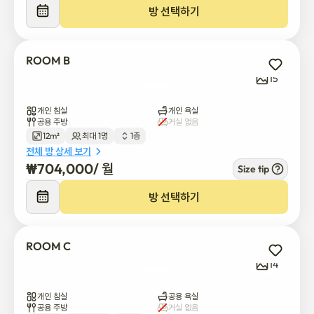
방 선택하기
It is convenient because there are Daiso, pharmacy, and 
market nearby

ROOM B
Clean public spaces once a week. It is safe because there 
15
is a CCTV in the hallway and an IoT key is attached to 
each private room.

개인 침실
개인 욕실
공용 주방
거실 없음
12m²
최대 1명
1층
 It has been renovated and has a new bedroom. There are 
전체 방 상세 보기
4 rooms and each room is a single person.

₩
704,000
/ 
월
Size tip
방 선택하기
It is 9 minutes away from Seoul National University by 
subway.

It is 26 minutes from Gangnam by subway, 27 minutes 
ROOM C
from Hongdae entrance, and 33 minutes from Seoul 
14
Station.

개인 침실
공용 욕실
Gwanaksan Mountain is close.

공용 주방
거실 없음