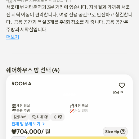
이 문장은 자동으로 번역되었습니다
서울대 벤처타운역과 3분 거리에 있습니다. 지하철과 가까워 서울 
전 지역 이동이 편리합니다. 여성 전용 공간으로 안전하고 청결합니
다.  공용 공간과 욕실 3개를 주1회 청소를 해 줍니다. 공용 공간은 
주방과 세탁실입니다. 

복도에 CCTV가 있고 각 방마다 iot  도어락이 장착되어 있어 안전
더보기
합니다.

새롭게 단장하고 새 침구를 들여놨습니다.

서울대 입구와 지하철로 9분 거리에 있습니다. 관악산이 가깝습니
쉐어하우스 방 선택 (4)
다. 

주변에 도림천이 있어 산책하기가 좋습니다. 

ROOM A
지하철로 강남과는 26분, 홍대 입구와는 27분,  서울역과는 33분 
13
거리에 있습니다

개인 침실
개인 욕실
공용 주방
거실 없음
12m²
최대 1명
1층
The SUN house is for women only. It is within a 3-minute 
전체 방 상세 보기
walk from Seoul National University Venture Town 
₩
704,000
/ 
월
Size tip
Station. 
