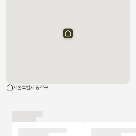
🚘 선착순으로 주차 가능합니다.

📌 옵션 / 제공되는 가전제품

라텍스 매트리스

LG 에어컨

LG 냉장고

세탁기

서울특별시 동작구
건조기

진공 청소기

주방용품

헤어 드라이어
