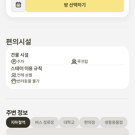
방 선택하기
🎡 인근 명소 및 레스토랑

👉 2호선과 4호선이 있는 최고의 환승 허브 중 하나인 사당역

👉 강남역까지 9분 (2호선)

👉 서울역까지 17분 (4호선)

편의시설
👉 잠실역까지 20분 (2호선)

건물 시설
👍 개인적으로 제가 가장 좋아하는 피자 가게는 "작은 피자집"입니
주차
루프탑
다

스테이 이용 규칙
전체 성별
반려동물 불가
👍 숙박에 대한 추가 정보

📎 비접촉 체크인

📎 체크인: 오후 4시 / 체크아웃: 오전 11시

(약간의 조정이 필요하시면, 저희에게 연락해 주시기 바랍니다.)

주변 정보
📎 체크인 당일 아침, 자세한 안내는 채팅을 통해 보내드리겠습니
지하철역
버스 정류장
대학교
편의점
생활용품점
다.
