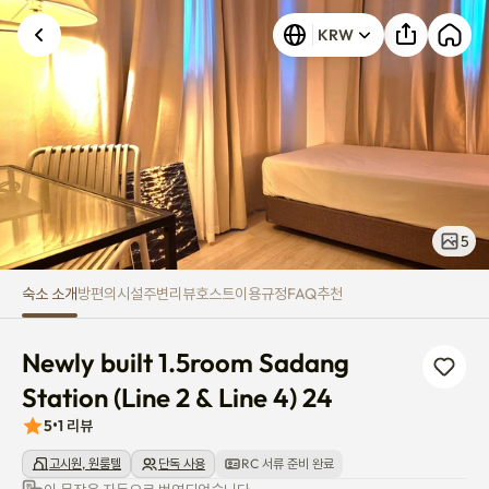
Newly built 1.5room Sadang Stat
KRW
5
숙소 소개
방
편의시설
주변
리뷰
호스트
이용규정
FAQ
추천
Newly built 1.5room Sadang 
Station (Line 2 & Line 4) 24
5
•
1
리뷰
고시원, 원룸텔
단독 사용
RC 서류 준비 완료