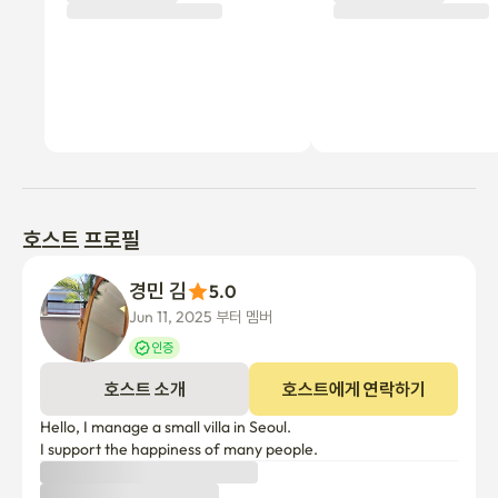
전자레인지 등.

<특별 약관>

최대 수용 인원: 2명의 손님

애완동물 출입 금지 및 금연

호스트 프로필
시끄러운 소음이나 방해로 인한 불만이 발생하지 않도록 배려해 주
경민 김
5.0
시기 바랍니다.

Jun 11, 2025 부터 멤버
인증
⚠️ 상기 조건을 위반하면 환불 없이 즉시 계약이 해지될 수 있으며, 
호스트 소개
호스트에게 연락하기
보증금은 반환되지 않습니다.

위반으로 인해 손해가 발생하면 임차인에게 보상금이 청구됩니다.

Hello, I manage a small villa in Seoul.

I support the happiness of many people.
👉 음식물 쓰레기, 일반 쓰레기, 재활용품은 올바르게 처리해 주시