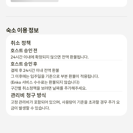
기 바랍니다.

👉 모든 중고 물품은 퇴실 시 폐기하거나 휴대해야 합니다.

👉 기본 주방용품과 조리 도구가 제공됩니다. 소모품과 개인 위생
용품은 반드시 손님들이 준비해야 합니다.

숙소 이용 정보
취소 정책
🤗 우리 집 규칙

호스트 승인 전
24시간 이내에 확정되지 않으면 전액 환불됩니다.
🚭 실내 금연

호스트 승인 후
🍳 강한 냄새가 나는 음식(예: 생선이나 고기)은 실내에서 조리하거
결제 후 24시간 이내 전액 환불
나 섭취할 수 없습니다
그 이후에는 입주일을 기준으로 부분 환불이 적용됩니다.

(Enko 서비스 수수료는 환불되지 않습니다)
구간별 취소정책을 보려면 날짜를 추가해주세요.
관리비 청구 방식
고정 관리비가 포함되어 있으며, 사용량이 기준을 초과할 경우 추가 요
금이 발생할 수 있습니다.