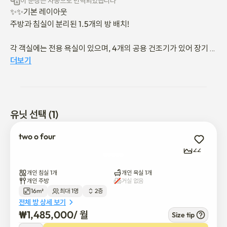
이 문장은 자동으로 번역되었습니다
✨✨기본 레이아웃

주방과 침실이 분리된 1.5개의 방 배치!

각 객실에는 전용 욕실이 있으며, 4개의 공용 건조기가 있어 장기 체
류에 매우 편리합니다.

더보기
🏪 편의 시설 및 기능

🎀 많은 손님들이 이곳에서 숙박을 연장하거나 갱신하기로 선택합
유닛 선택 (1)
니다 🎀

🚊 사당역에서 도보로 7분 거리 (2호선 및 4호선)

two o four
✨ 신축, 가구 완비, 별도의 주방이 있어 위생 상태가 뛰어납니다

22
🖼️ 탁 트인 전망과 상쾌한 옥상

🛏️ 편안하고 아늑한 호텔 스타일의 침구

개인 침실 1개
개인 욕실 1개
🧳 선반과 붙박이장이 있는 넉넉한 수납 공간

개인 주방
거실 없음
16m²
최대 1명
2층
👨✈️ 3분 거리에 경찰서가 있고 정문이 확보된 안전한 위치

전체 방 상세 보기
👍 조용하고 깨끗한 동네

₩
1,485,000
/ 
월
Size tip
👍 얼음/정수기 및 건조기 제공
