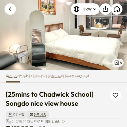
[25mins to Chadwick School] S
KRW
알 수 없는 오류가 발생했습니다. 다시 시도해 주세요.
6
숙소 소개
방
편의시설
주변
리뷰
호스트
이용규정
FAQ
추천
[25mins to Chadwick School] 
Songdo nice view house
오피스텔
단독 사용
이 문장은 자동으로 번역되었습니다