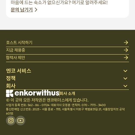
마음에 드는 숙소가 없으신가요? 여기로 알려주세요!
문의 남기기
호스트 시작하기
지금 채용중
협력사 제안
엔코 서비스
정책
스테이 찾기
회사
베딩
개인정보 처리방침
블로그
이용약관
회사 소개
회사 소개
헬프 센터
© 이 곳의 모든 저작권은 엔코위더스에게 있습니다.
취소 및 환불정책
채용
사업자 등록 번호: 562 - 86 - 01724
·
대표이사 오정훈
·
연락처: 070 - 7173 - 3400
팀문화
통신판매업 신고번호: 2023 - 서울 종로 - 1113
,
서울특별시 마포구 백범로31길 21, 서울창업허브 공덕
601호