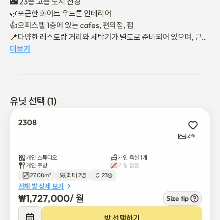
🌃 23층 고층 도시 전경

🌿포근한 화이트 우드톤 인테리어

👍오피스텔 1층에 있는 cafes, 편의점, 펍

📍다양한 레스토랑 거리와 세탁기가 별도로 준비되어 있으며, 근처
에 코인 세탁실이 있어 대용량 세탁이 가능합니다

더보기
🏃🏻♀️ 센트럴 파크, 워터프론트, 달빛 축제 공원 등 걷기와 학습이 
가능한 많은 공원 근처

🏪 송도 H 현대 outlet, 코넬 워크, 트리플 스트리트, 코스트코 다양
한 복합 쇼핑 문화 공간 인접

유닛 선택 (1)
🏫인천대학교 및 채드윅 학교는 대중교통으로 30분 이내에 이동할 
수 있습니다

2308
🚊songdo 달빛축제공원역 "걸어서 5분"

24
🚊국제업무지구역 "걸어서 10분"

"서울까지 약 한 시간 정도" 이동 가능한 🚍M6450 버스
개인 스튜디오
개인 욕실 1개
개인 주방
거실 없음
27.08m²
최대 2명
23층
전체 방 상세 보기
₩
1,727,000
/ 
월
Size tip
방 선택하기