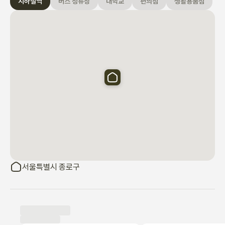
지하철역
버스 정류장
대학교
편의점
생활용품점
라마 'K-pop 데몬헌터스(K-Pop Demon Hunters)'에 등장했던 
장소로도 유명합니다.

또한, 동묘역 근처에 위치한 저희 숙소에서 '동대문 역사문화공원
(DDP)'까지 걸어갈 수 있습니다. 이곳은 독특한 미래 지향적인 건
축 디자인과 함께 패션, 디자인, 문화 행사가 끊이지 않는 활기찬 복
합 공간입니다.

뿐만 아니라, 도심 속의 휴식 공간인 '청계천(Cheonggyecheon 
Stream)'도 가까워서 언제든지 맑은 물이 흐르는 시냇가를 따라 여
유롭게 산책하거나 휴식을 취하기 좋습니다.

마지막으로, 숙소와 매우 가까운 곳에는 이색적인 '동묘 벼룩시장
(Dongmyo Flea Market)'이 열려 활기찬 서울 현지 문화를 체험
서울특별시 종로구
하고 빈티지하고 독특한 물건들을 구경하는 재미를 느낄 수 있습니
다.

우리 모두의 쾌적한 공간을 위해 몇 가지 약속을 부탁드릴게요.

절대 금연! 숙소 내 모든 공간(화장실, 베란다 포함)은 금연 구역이