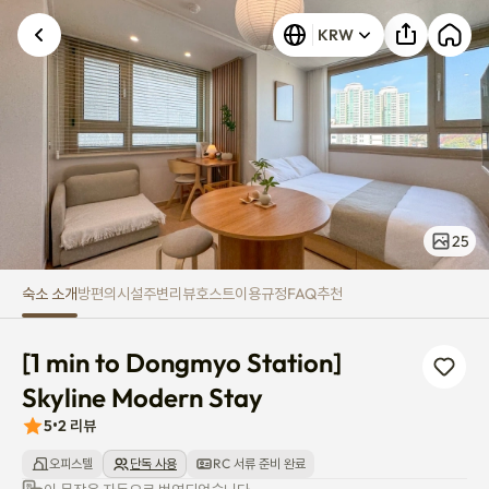
[1 min to Dongmyo Station] Sky
KRW
25
숙소 소개
방
편의시설
주변
리뷰
호스트
이용규정
FAQ
추천
[1 min to Dongmyo Station] 
Skyline Modern Stay
5
•
2
리뷰
오피스텔
단독 사용
RC 서류 준비 완료