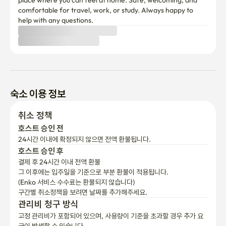
place where you can feel at home. Safe, welcoming, and 
동묘앞역 5번 출구로 나오세요. (출발 지점)

comfortable for travel, work, or study. Always happy to 
출구에서 나오신 그대로, 앞으로 쭉 직진해서 걸어 내려가세요.

help with any questions.
이 길을 따라 걸으면 왼쪽에 '본고향맛집'의 간판이 보입니다.

계속 직진하다 보면, 첫 번째 길에 'CEMT' 옷가게 보입니다. 

이 길에서 왼쪽으로 회전해서 걸어가세요.

건물에 파란색 줄무늬가 있다면 삼전솔하임 4차 오피스텔입니다.
숙소 이용 정보
취소 정책
호스트 승인 전
24시간 이내에 확정되지 않으면 전액 환불됩니다.
호스트 승인 후
결제 후 24시간 이내 전액 환불
그 이후에는 입주일을 기준으로 부분 환불이 적용됩니다.

(Enko 서비스 수수료는 환불되지 않습니다)
구간별 취소정책을 보려면 날짜를 추가해주세요.
관리비 청구 방식
고정 관리비가 포함되어 있으며, 사용량이 기준을 초과할 경우 추가 요