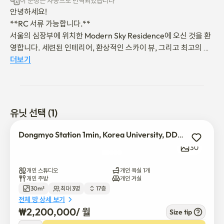
이 문장은 자동으로 번역되었습니다
안녕하세요! 

**RC 서류 가능합니다.**

서울의 심장부에 위치한 Modern Sky Residence에 오신 것을 환
영합니다. 세련된 인테리어, 환상적인 스카이 뷰, 그리고 최고의 접
근성까지! 서울 여행의 완벽한 베이스캠프를 경험해 보세요.

더보기
저희 숙소는 여행의 피로를 잊게 해줄 현대적이고 아늑한 디자인으
로 꾸며져 있습니다.

Sky View: 창밖으로 펼쳐지는 아름다운 서울의 스카이라인을 감상
유닛 선택 (1)
하며 아침을 맞이하세요.

Dongmyo Station 1min, Korea University, DDP, Naksan park
Modern & Cozy Interior: 따뜻한 우드 톤 가구와 깔끔한 화이트 
30
리넨이 조화를 이루는 아늑한 공간입니다. (사진 참고: 침실, 책상, 
화장대)

개인 스튜디오
개인 욕실 1개
개인 주방
개인 거실
30m²
최대 3명
17층
Private Bathroom: 깨끗하고 모던한 스타일의 전용 샤워 부스 및 
전체 방 상세 보기
욕실을 제공합니다. (사진 참고: 욕실)

₩
2,200,000
/ 
월
Size tip