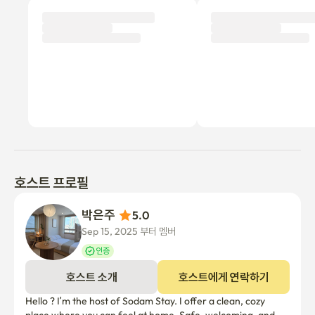
에요. 흡연 적발 시 즉시 퇴실 조치 및 특수 청소비(20만원)가 부과
됩니다.

파티 금지! 즐거운 시간을 보내는 건 좋지만, 늦은 밤 고성방가나 과
도한 소음은 이웃에게 큰 피해를 줘요. 조용한 휴식을 위한 공간이
니 꼭 지켜주세요.

반려동물 동반 불가: 아쉽지만 반려동물은 함께 머무실 수 없어요.

냄새가 심한 음식 조리 금지: 다음 게스트를 위해 생선, 고기 구이, 
청국장 등 냄새가 심한 음식 조리는 삼가주세요.

비품 및 가구 보호: 모든 물건은 제자리에 소중히 다뤄주세요. 파손
이나 오염 시 복구 비용이 청구될 수 있습니다.

호스트 프로필
보안: 예약된 인원 외 외부인의 방문이나 숙박을 엄격히 금지합니
다.

박은주 
5.0
Sep 15, 2025 부터 멤버
Rooftop Garden (옥상 정원): 상쾌한 공기와 탁 트인 전망을 즐기
며 휴식을 취할 수 있는 특별한 공간입니다.

인증
Fitness Center (헬스장): 여행 중에도 건강을 유지할 수 있도록 
호스트 소개
호스트에게 연락하기
완벽하게 갖춰진 시설을 무료로 이용하세요.

Hello ? I’m the host of Sodam Stay. I offer a clean, cozy 