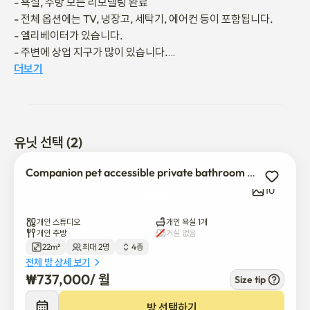
- 욕실, 주방 모든 리모델링 완료

- 전체 옵션에는 TV, 냉장고, 세탁기, 에어컨 등이 포함됩니다.

- 엘리베이터가 있습니다.

- 주변에 상업 지구가 많이 있습니다.

- 주요 산업 단지 (삼성, 2차 전지 산업 단지 10분, 제약 및 기타 산업 
더보기
단지 15분)

- 쌍용대로는 주요 셔틀버스입니다.

- 천안역에서 차로 6분 거리에 있습니다.

- 저는 주변의 주요 지역 버스에 갑니다.

유닛 선택 (2)
- 주요 지역(천안터미널, 불당동 등)에서 차량으로 10분 이내에 이
동할 수 있습니다
Companion pet accessible private bathroom complete
10
개인 스튜디오
개인 욕실 1개
개인 주방
거실 없음
22m²
최대 2명
4층
전체 방 상세 보기
₩
737,000
/ 
월
Size tip
방 선택하기