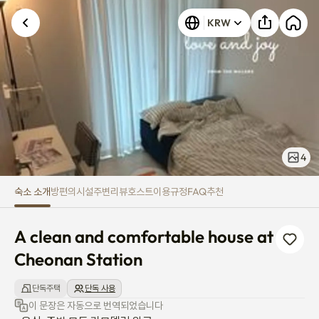
A clean and comfortable house
KRW
4
숙소 소개
방
편의시설
주변
리뷰
호스트
이용규정
FAQ
추천
A clean and comfortable house at 
Cheonan Station
단독주택
단독 사용
이 문장은 자동으로 번역되었습니다