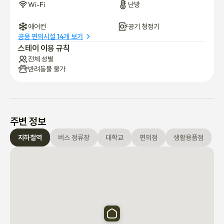
Wi-Fi
난방
-서울 지하철 2호선을 통한 우수한 교통수단

-깨끗하고 조용하며 안전한 생활 환경

에어컨
공기 청정기
-학생, 전문가 및 국제 거주자에게 이상적입니다

공용 편의시설 14개 보기
스테이 이용 규칙
[주요 위치]

전체 성별
-봉천역까지 도보 3분(350m) (2호선, 3번 출구)

반려동물 불가
-강남, 역삼, 신촌, 건국대학교, 잠실로 직행

-카페, 레스토랑, 슈퍼마켓, 그리고 일상적인 편의시설로 둘러싸여 
있습니다
주변 정보
지하철역
버스 정류장
대학교
편의점
생활용품점