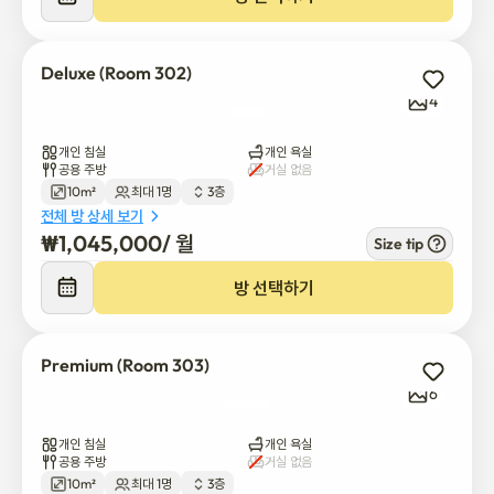
-고속 와이파이

-프리미엄 침대 & 매트리스

-넓은 책상과 의자

Deluxe (Room 302)
-무드 조명

4
-넉넉한 저장 공간

개인 침실
개인 욕실
[룸 유형: 스위트, 프리미엄 & 디럭스 (약 10–13㎡)]

공용 주방
거실 없음
10m²
최대 1명
3층
전체 방 상세 보기
₩
1,045,000
/ 
월
Size tip
[공유 편의시설]

-전문적으로 청소된 공용 공간(주 4회 이상)

방 선택하기
-삼성 비스포크 에어드레서

-대용량 21kg 세탁기 및 건조기

-현대 공유 주방

Premium (Room 303)
-공기 청정기 및 무선 청소기

6
-전문적인 CEESCO 위생 관리

개인 침실
개인 욕실
공용 주방
거실 없음
10m²
최대 1명
3층
[안전 및 보안]
