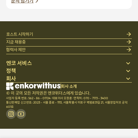
호스트 시작하기
지금 채용중
협력사 제안
엔코 서비스
정책
스테이 찾기
회사
베딩
개인정보 처리방침
블로그
이용약관
회사 소개
회사 소개
헬프 센터
© 이 곳의 모든 저작권은 엔코위더스에게 있습니다.
취소 및 환불정책
채용
사업자 등록 번호: 562 - 86 - 01724
·
대표이사 오정훈
·
연락처: 070 - 7173 - 3400
팀문화
통신판매업 신고번호: 2023 - 서울 종로 - 1113
,
서울특별시 마포구 백범로31길 21, 서울창업허브 공덕
601호