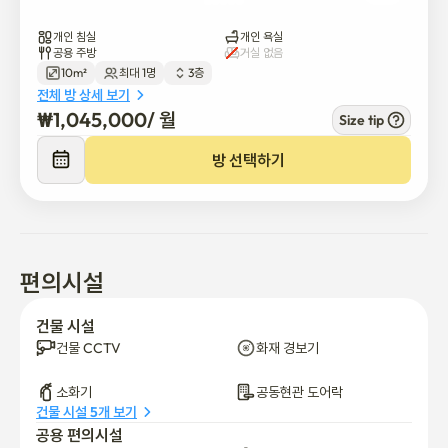
모두에게 편안한 생활 환경을 보장하기 위해 다음과 같은 간단한 규
개인 침실
개인 욕실
칙을 준수해 주시기 바랍니다:

공용 주방
거실 없음
10m²
최대 1명
3층
전체 방 상세 보기
-조용한 시간: 오후 10시부터 오전 8시까지. 소음을 최소화해 주세
₩
1,045,000
/ 
월
Size tip
요.

-깨끗하게 유지하세요: 사용 후 방과 공용 시설을 청소하세요.

방 선택하기
-공유 공간: 다른 주민들을 존중하고 공용 공간을 깔끔하게 유지하
세요.

-금연: 건물 내부에서는 흡연이 금지되어 있습니다.

-안전: 정문을 닫고 항상 방을 잠그세요.

-방문객: 사전 승인 없이는 숙박이 허용되지 않습니다.

편의시설
-체크아웃: 객실을 깨끗하게 유지하고 모든 개인 소지품을 제거하
세요.

건물 시설
건물 CCTV
화재 경보기
[픽셀 하우스를 선택하는 이유는?]

-신축 건물 (2025)

소화기
공동현관 도어락
-넓고 가구가 완비된 개인 객실

건물 시설 5개 보기
-모든 객실에 개인 세탁기, 건조기, 욕실 및 전자레인지 사용 가능

공용 편의시설