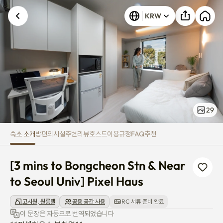
[3 mins to Bongcheon Stn & Near
알 수 없는 오류가 발생했습니다. 다시 시도해 주세요.
KRW
29
숙소 소개
방
편의시설
주변
리뷰
호스트
이용규정
FAQ
추천
[3 mins to Bongcheon Stn & Near 
to Seoul Univ] Pixel Haus
고시원, 원룸텔
공용 공간 사용
RC 서류 준비 완료
이 문장은 자동으로 번역되었습니다