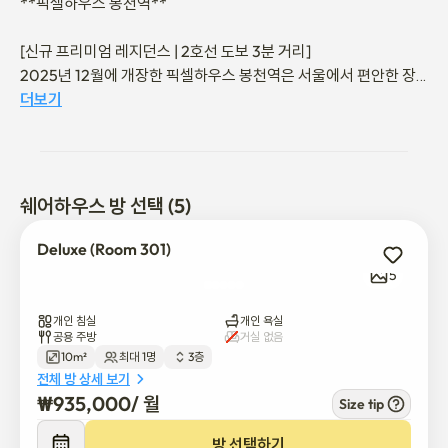
**픽셀하우스 봉천역**

[신규 프리미엄 레지던스 | 2호선 도보 3분 거리]

2025년 12월에 개장한 픽셀하우스 봉천역은 서울에서 편안한 장
기 체류를 원하는 학생, 전문가, 외국인 거주자를 위해 현대적이고 
더보기
가구가 완비된 개인 객실을 제공합니다.

[주요 위치]

-봉천역까지 도보 3분(350m) (2호선, 3번 출구)

쉐어하우스 방 선택 (5)
-강남, 역삼, 신촌, 건국대학교, 잠실로 직행

-카페, 레스토랑, 슈퍼마켓, 그리고 일상적인 편의시설로 둘러싸여 
Deluxe (Room 301)
있습니다

5
[개인실]

개인 침실
개인 욕실
모든 객실에는 가구가 완비되어 있으며 다음이 포함됩니다:

공용 주방
거실 없음
10m²
최대 1명
3층
-개인 욕실 & 샤워

전체 방 상세 보기
-개별 냉난방

₩
935,000
/ 
월
Size tip
-개인 세탁기 및 건조기

-전용 전자레인지

방 선택하기