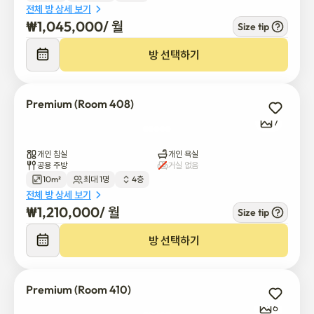
전체 방 상세 보기
-24시간 연중무휴 CCTV 감시

₩
1,045,000
/ 
월
Size tip
-스마트 IoT 디지털 액세스 시스템

-개별 객실 보안

방 선택하기
-안전하고 전문적으로 관리되는 환경

Premium (Room 408)
[픽셀 하우스를 선택하는 이유는?]

7
-신축 건물 (2025)

-넓고 가구가 완비된 개인 객실

개인 침실
개인 욕실
-모든 객실에 개인 세탁기, 건조기, 욕실 및 전자레인지 사용 가능

공용 주방
거실 없음
10m²
최대 1명
4층
-서울 지하철 2호선을 통한 우수한 교통수단

전체 방 상세 보기
-깨끗하고 조용하며 안전한 생활 환경

₩
1,210,000
/ 
월
Size tip
-학생, 전문가 및 국제 거주자에게 이상적입니다

방 선택하기
[연락처]

문의 및 예약은 언제든지 편하게 연락해 주세요.

Premium (Room 410)
전화 / 문자: +82-507-1485-2123

6