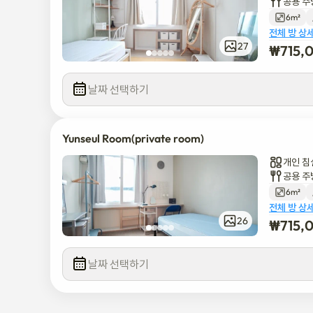
공용 주
6m²
전체 방 상
27
₩
715,
날짜 선택하기
Yunseul Room(private room)
개인 침
공용 주
6m²
전체 방 상
26
₩
715,
날짜 선택하기