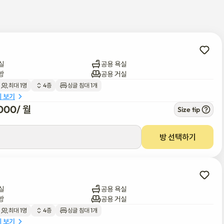
 없습니다.

에 대여할 수 있습니다.)
실
공용 욕실
방
공용 거실
최대 1명
4층
싱글 침대 1개
세 보기
000
/ 
월
Size tip
방 선택하기
실
공용 욕실
방
공용 거실
최대 1명
4층
싱글 침대 1개
세 보기