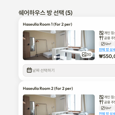
따라서 임대 규정에 따라 침구류와 개인 위생 용품을 제공할 수
(침구를 직접 가져올 수 없는 경우, 세트를 추가로 10,000원
쉐어하우스 방 선택 (5)
Haseulla Room 1 (for 2 per)
개인 침
공용 주
12m²
전체 방 상
30
₩
550,
날짜 선택하기
Haseulla Room 2 (for 2 per)
개인 침
공용 주
12m²
전체 방 상