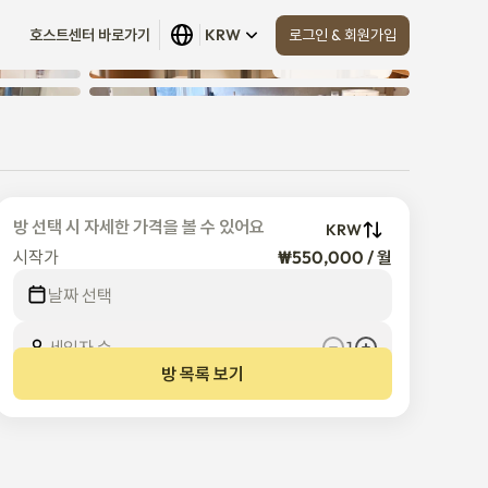
로그인 & 회원가입
호스트센터 바로가기
KRW
모두 보기
 (
24
)
방 선택 시 자세한 가격을 볼 수 있어요
KRW
시작가
₩550,000 / 월
날짜 선택
세입자 수
1
방 목록 보기