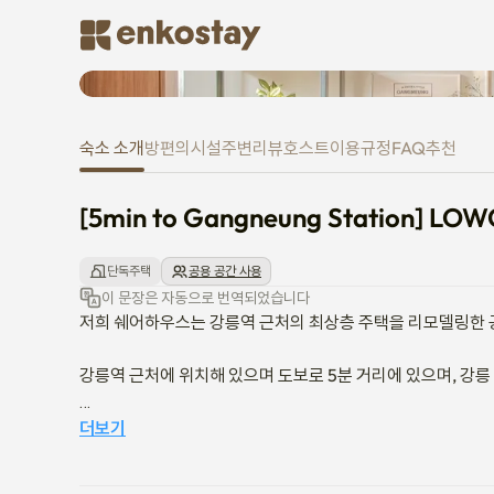
[5min to Gangneung Station]
숙소 소개
방
편의시설
주변
리뷰
호스트
이용규정
FAQ
추천
[5min to Gangneung Station] LO
단독주택
공용 공간 사용
이 문장은 자동으로 번역되었습니다
저희 쉐어하우스는 강릉역 근처의 최상층 주택을 리모델링한 공
강릉역 근처에 위치해 있으며 도보로 5분 거리에 있으며, 강릉
강릉이 있는 편안한 공간과 하늘이 있는 옥상 정원에서 일상의
더보기
이 공간은 단기 임대 부동산입니다,
