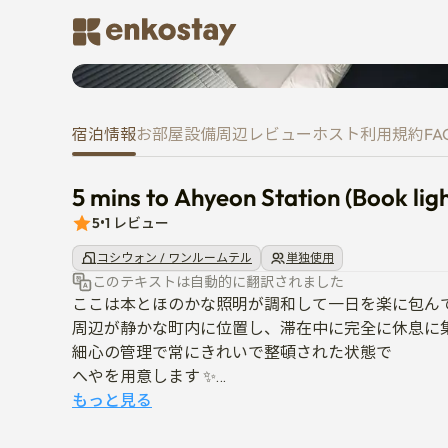
5 mins to Ahyeon Station (Book 
宿泊情報
お部屋
設備
周辺
レビュー
ホスト
利用規約
FA
5 mins to Ahyeon Station (Book ligh
5
•
1
レビュー
コシウォン / ワンルームテル
単独使用
このテキストは自動的に翻訳されました
ここは本とほのかな照明が調和して一日を楽に包んでく
周辺が静かな町内に位置し、滞在中に完全に休息に集
細心の管理で常にきれいで整頓された状態で 

へやを用意します ✨

もっと見る
-ペットは立ち入り禁止です
