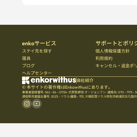
enkoサービス
サポートとポリ
ステイ先を探す
個人情報保護方針
寝具
利用規約
ブログ
キャンセル・返金ポ
ヘルプセンター
会社紹介
© 本サイトの著作権はEnkowithusにあります。
事業者登録番号: 562 - 86 - 01724
·
代表取締役 オ・ジョンフン
·
連絡先: 070 - 7173 - 
通信販売業届出番号: 2023 - ソウル 鍾路 - 1113
,
大韓民国ソウル特別市麻浦区白凡路31ギル21、Se