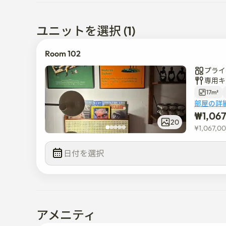
-予約人数以外の他の人数は出入り禁止です

エレベーターのない1階建てです

ユニットを選択 (1)
アヒョン駅から徒歩5分の距離に位置しています
Room 102
プライ
専用キ
17m²
部屋の詳
₩
1,06
20
¥
1,067,0
日付を選択  
アメニティ