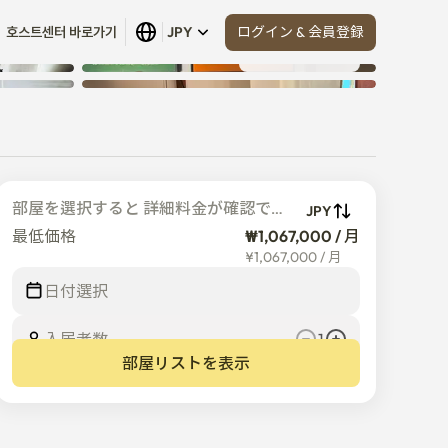
ログイン & 会員登録
호스트센터 바로가기
JPY
すべて見る
 (
5
)
部屋を選択すると 詳細料金が確認でき
JPY
ます
最低価格
₩1,067,000 / 月
¥
1,067,000
/
月
日付選択
入居者数  
1
部屋リストを表示