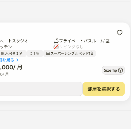
ベートスタジオ
プライベートバスルーム1室
ッチン
リビングなし
入居者 3 名  
1 階  
スーパーシングルベッド1台
細を見る
7,000
/ 
月
Size tip
00
/ 
月
部屋を選択する