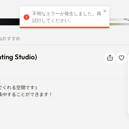
不明なエラーが発生しました。再
lighting Studio)
試行してください。
Q
おすすめ
ting Studio)
れる空間です:) 

中することができます！ 
