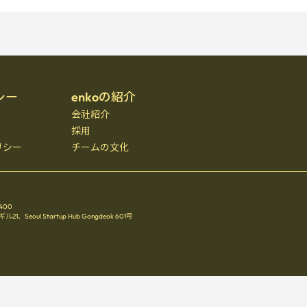
シー
enkoの紹介
会社紹介
採用
リシー
チームの文化
3400
oul Startup Hub Gongdeok 601号