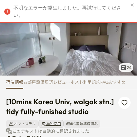
[10mins Korea Univ, wolgok stn.]
不明なエラーが発生しました。再試行してくださ
JPY
い。
24
宿泊情報
お部屋
設備
周辺
レビュー
ホスト
利用規約
FAQ
おすすめ
[10mins Korea Univ, wolgok stn.] 
tidy fully-funished studio
オフィステル
単独使用
RC書類準備済み
このテキストは自動的に翻訳されました