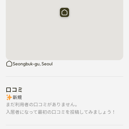
れます）

	• 詳細なチェックイン方法は、予約確認後にお送りしま
す

⸻

🚗交通·駐車場

	• 主要道路や公共交通機関へのアクセスが容易です

	• 有料機械式駐車場ありです

（事前照会要）

Seongbuk-gu, Seoul
⸻

口コミ
ℹ️重要事項

新規
	• ゲストは、破損または過度のクリーニング料金に対し
て責任を負います

まだ利用者の口コミがありません。
	• 個人衛生用品（歯ブラシ、歯磨き粉など）は短期レン
入居者になって最初の口コミを投稿してみましょう！
タルのためご提供いたしません

	• お客様は、1階の指定された場所でゴミとリサイクル