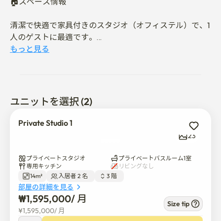
🏠スペース情報

清潔で快適で家具付きのスタジオ（オフィステル）で、1
人のゲストに最適です。

もっと見る
4号線(キルム駅)と6号線(ウォルゴク駅)の近くに位置する
この空間は、安全で静かな生活環境を提供すると同時
に、ソウル都心へのアクセスに優れています。

ユニットを選択 (2)
⸻

Private Studio 1
📍ロケーション&アクセシビリティ

23
	• 地下鉄ダブルアクセス:

• 4号線キルム駅徒歩約10分

プライベートスタジオ
プライベートバスルーム1室
• 6号線月谷駅徒歩約10分

専用キッチン
リビングなし
14m²
入居者 2 名  
3 階  
	• バス停徒歩5分以内

部屋の詳細を見る
	• 都心環状道路に直接アクセスし、ソウル市内を簡単に
₩
1,595,000
/ 
月
移動できます

Size tip
¥
1,595,000
/ 
月
	• 警察署と銀行はわずか30秒の距離にあり、安全性を高