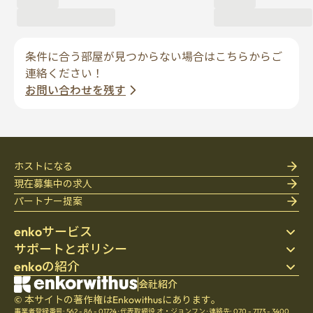
条件に合う部屋が見つからない場合はこちらからご
連絡ください！
お問い合わせを残す
ホストになる
現在募集中の求人
パートナー提案
enkoサービス
サポートとポリシー
ステイ先を探す
enkoの紹介
寝具
個人情報保護方針
ブログ
利用規約
会社紹介
会社紹介
ヘルプセンター
© 本サイトの著作権はEnkowithusにあります。
キャンセル・返金ポリシー
採用
事業者登録番号: 562 - 86 - 01724
·
代表取締役 オ・ジョンフン
·
連絡先: 070 - 7173 - 3400