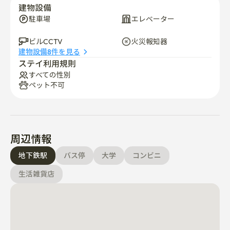
建物設備
	• シングル占有設計

駐車場
エレベーター
	• コージースーパーシングルベッド

	• フル装備&入居対応

ビルCCTV
火災報知器
	• エアコン、空気循環システム

建物設備8件を見る
	• 洗濯機&乾燥機

ステイ利用規則
	• ビルトイン冷蔵庫

すべての性別
	• 電子レンジ、エアフライヤー、炊飯器

ペット不可
	• 生活必需品支給生活必需品

⸻

周辺情報
🕒チェックイン&ハウスルール

地下鉄駅
バス停
大学
コンビニ
	• セルフチェックイン（非接触）

	• チェックイン:午後3時、チェックアウト:午後12時

生活雑貨店
（事前要請時柔軟性）

	• 1名様（最大2名様）

	• 禁煙&室内ペット禁止

（違反した場合は、追加の清掃または修理料金が適用さ