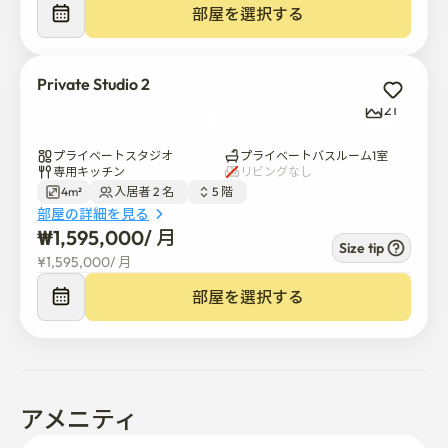
めるために主要道路に位置しています

部屋を選択する
	• オンサイトビルマネージャが日中に出席しています

⸻

Private Studio 2
21
🏙近隣施設

プライベートスタジオ
プライベートバスルーム1室
専用キッチン
リビングなし
すべての日用品は徒歩圏内にあります:

4m²
入居者 2 名  
5 階  
	• コンビニ（1分）

部屋の詳細を見る
	• 大型スーパー(イーマート)、ダイソー

₩
1,595,000
/ 
月
Size tip
	• カフェ、レストラン、病院、薬局

¥
1,595,000
/ 
月
	• 高麗大学校、東徳女子大学校、KIST、誠信女子大学
部屋を選択する
校、慶熙大学校、韓国外国語大学校(HUFS)、石京大学
校、漢城大学校、国民大学校および成均館大学の近くに
便利に位置しています。

⸻

アメニティ
🛏客室機能 
