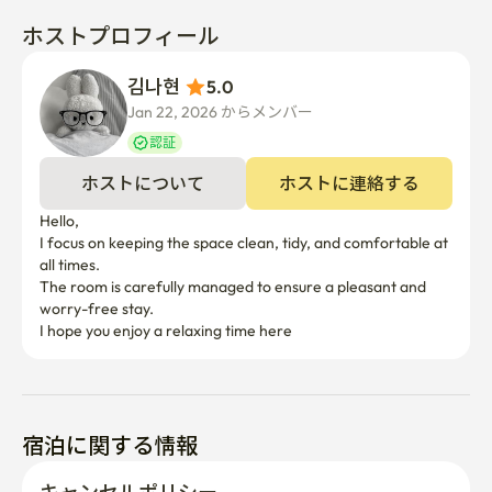
を処理する必要があります

ホストプロフィール
	• 短期滞在の場合、住所登録はできません

	• パーティは許可されていません
김나현 
5.0
Jan 22, 2026 からメンバー  
認証
ホストについて
ホストに連絡する
Hello,

I focus on keeping the space clean, tidy, and comfortable at 
all times.

The room is carefully managed to ensure a pleasant and 
worry-free stay.

I hope you enjoy a relaxing time here
宿泊に関する情報