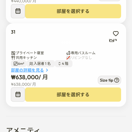
¥
440,000
/ 
月
Room Information

Please follow the rules below for a comfortable stay。

部屋を選択する
1. No Smoking

Smoking is not allowed inside the building or rooms。

2. Noise

31
Please avoid noise or disturbance to other residents。

4
3. No Guests

Outside guests are not allowed in the rooms。

プライベート寝室
専用バスルーム
共用キッチン
リビングなし
4. No Cooking in Rooms

6m²
入居者 1 名  
4 階  
Cooking in rooms is not allowed。

部屋の詳細を見る
5. No Heating Devices

₩
638,000
/ 
月
Size tip
Electric heating devices (electric blankets, heaters, etc.) 
¥
638,000
/ 
月
are not allowed。

部屋を選択する
6. Shoes

Please remove outside shoes and place them in the shoe 
cabinet。

7. Hallway

Please do not leave personal items (umbrellas, packages, 
アメニティ
etc.) in the hallway。
