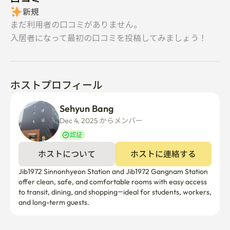
西江大学徒歩圏内

新規
まだ利用者の口コミがありません。
延世大学 / 梨花女子大学近く

入居者になって最初の口コミを投稿してみましょう！
新村の大学街の中心にあるため

✔ コンビニエンスストア

ホストプロフィール
✔ カフェ

✔ 飲食店

Sehyun Bang
✔ 病院

Dec 4, 2025 からメンバー  
認証
生活インフラが非常に整っております。
ホストについて
ホストに連絡する
Jib1972 Sinnonhyeon Station and Jib1972 Gangnam Station 
offer clean, safe, and comfortable rooms with easy access 
to transit, dining, and shopping—ideal for students, workers, 
and long-term guests.