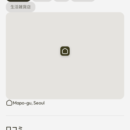
✔ 西江大駅 徒歩約4分

生活雑貨店
✔ 西江大学徒歩圏内

✔ 延世大学 / 梨花女子大学近く

新村の中心商圏なので

✔ コンビニエンスストア

✔ カフェ

✔ レストラン

✔ 病院

生活が非常に便利です。

ソウル特別市麻浦区高山キル4

Mapo-gu, Seoul
新村駅から徒歩約3分

西江大駅から徒歩約4分

口コミ