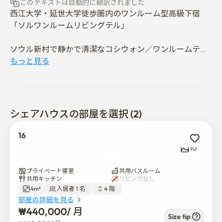
このテキストは自動的に翻訳されました
西江大学・延世大学徒歩圏内のワンルーム型高級下宿
「ソルワンルームリビングテル」

ソウル新村で静かで清潔なコシウォン／ワンルームテル
をお探しですか？

もっと見る
本日ご紹介する場所は

新村駅徒歩圏内のワンルーム型高級下宿

シェアハウスの部屋を選択 (2)
📍 ソルワンルームリビングテル 新村店でございます。

16
新村の大学街の中心に位置し

10
西江大学校 / 延世大学校 / 梨花女子大学校 / 弘益大学校の
学生が多く居住している場所です。

プライベート寝室
共用バスルーム
共用キッチン
リビングなし
4m²
入居者 1 名  
4 階  
新村駅と西江大学駅が近いため

部屋の詳細を見る
ソウルのどこへでも移動が便利です。

₩
440,000
/ 
月
Size tip