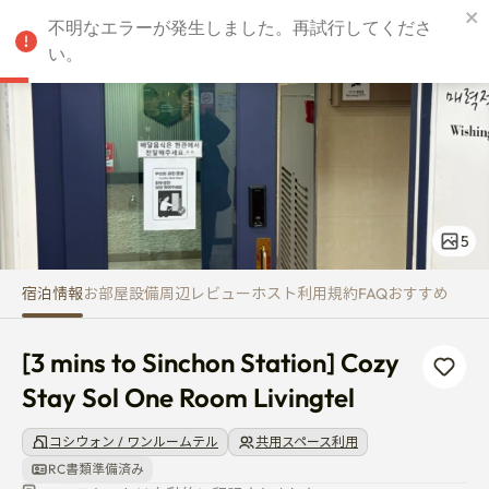
[3 mins to Sinchon Station] Coz
JPY
不明なエラーが発生しました。再試行してくださ
い。
5
宿泊情報
お部屋
設備
周辺
レビュー
ホスト
利用規約
FAQ
おすすめ
[3 mins to Sinchon Station] Cozy 
Stay Sol One Room Livingtel
コシウォン / ワンルームテル
共用スペース利用
RC書類準備済み