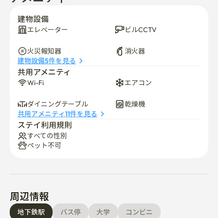
8. Food Delivery

建物設備
Please receive food delivery at the entrance。

エレベーター
ビルCCTV
Delivery drivers are not allowed inside the building。

9. Trash & Recycling

火災報知器
消火器
General trash and recycling → Stairway recycling area

建物設備5件を見る
Food waste → Kitchen food waste bin

共用アメニティ
10. Laundry

Wi-Fi
エアコン
Dryer location → Shared Kitchen

Fee → 1,000 KRW / 60 minutes

ダイニングテーブル
乾燥機
Laundry racks → Stairway

共用アメニティ11件を見る
ステイ利用規則
11. Shared Items

すべての性別
Except for shared kitchen dishes, all other items must be 
ペット不可
prepared individually。

12. Wi-Fi

The Wi-Fi password is on the sticker attached to the 
router in your room。

周辺情報
✔ 新村駅 徒歩約3分

地下鉄駅
バス停
大学
コンビニ