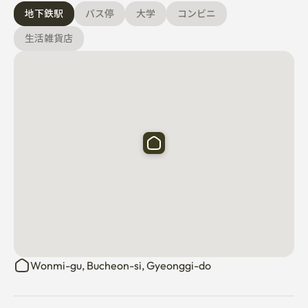
めに騒音を最小限に抑えていただきますようお願いいた
地下鉄駅
バス停
大学
コンビニ
します。

生活雑貨店
3. 空間を清潔に保ち、家を丁寧に管理してください。

4. ペットの入場禁止。

✔ 近隣に順天郷大学病院があり、移動が便利です。

✔ 自宅近くに生活利便施設がございます（CGV、百貨
店、カフェ、公園、コインランドリー等）

✔ 転入届 ❌

✔ 物品の損傷や汚染が発生した場合、該当する損害賠償
費用が発生することがあります。 

🚊富川市庁駅 7号線 徒歩5分

🚏徒歩5分のバス停（汝矣島行き700番、弘大/合井行き
1300/1301/1302/1601番）

Wonmi-gu, Bucheon-si, Gyeonggi-do
✔️7号線を通じて加山デジタル団地およびソウル主要地域
へ1時間以内で移動可能