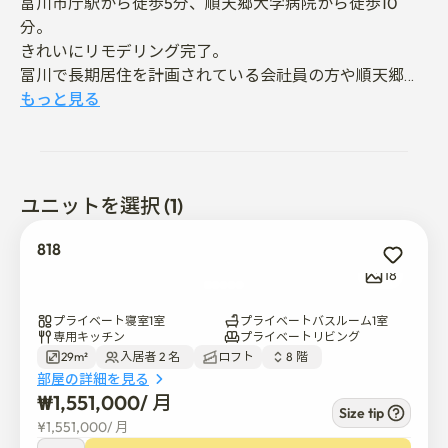
富川市庁駅から徒歩5分、順天郷大学病院から徒歩10
分。

きれいにリモデリング完了。

富川で長期居住を計画されている会社員の方や順天郷大
学病院をご利用の方に特におすすめいたします。

もっと見る
✔️ ゆとりのある収納スペース

大きなキャリーケースや個人の荷物まで余裕を持って収
納でき、窮屈さなく生活できます。

ユニットを選択 (1)
✔️ 完全プライベート空間

818
家具および家電はすべて単独で使用可能

18
個別暖房およびエアコンで快適な生活が可能

プライベート寝室1室
プライベートバスルーム1室
✔️ 採光および換気に優れています

専用キッチン
プライベートリビング
29m²
入居者 2 名  
ロフト
8 階  
高い位置の窓から日光がよく入り、空気の循環がスムー
部屋の詳細を見る
ズです。

₩
1,551,000
/ 
月
Size tip
¥
1,551,000
/ 
月
✨施設および備品
