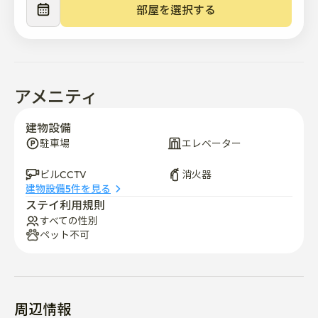
- 食器類基本完備

部屋を選択する
- 洗面用具（歯ブラシ、歯磨き粉、カミソリなど）は提
供されません。

- スーパーシングルサイズベッド2台完備

オープン特価で割引実施中！

アメニティ
✔️複層構造で広く快適な空間活用

✔️快適なソファとスーパースィングルサイズのベッドで
建物設備
ゆったりとした休息。

駐車場
エレベーター
✔️新規オープンにより、清潔な状態でご利用いただけま
ビルCCTV
消火器
す。

建物設備5件を見る
❌アメニティや寝具は提供しておりません。

ステイ利用規則
すべての性別
📩 お問い合わせにはできるだけ早くご回答いたします。

ペット不可
（運転中や外出の場合は多少遅れることがございます 🙏)

📘 ハウスルール

1. 建物内や窓の近くでの喫煙は禁止されています。

周辺情報
2. 午後10時以降の静かな時間。 近隣住民や他の住民のた