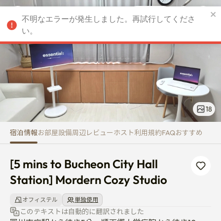
[5 mins to Bucheon City Hall St
不明なエラーが発生しました。再試行してくださ
JPY
い。
18
宿泊情報
お部屋
設備
周辺
レビュー
ホスト
利用規約
FAQ
おすすめ
[5 mins to Bucheon City Hall 
Station] Mordern Cozy Studio
オフィステル
単独使用
このテキストは自動的に翻訳されました