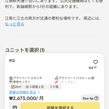
江南駅大通り沿いにあります。 公共交通機関はとても便
利で、新論峴駅から1分の距離にあります。 

江南と江北の両方が交通の便利な場所です。 周辺には見
どころが多く、教保文庫が隣の建物です。
もっと見る
ユニットを選択 (1)
912
16
プライベートスタジオ
プライベートバスルーム1室
専用キッチン
リビングなし
29m²
入居者 2 名  
9 階  
部屋の詳細を見る
₩
2,673,000
/ 
月
Size tip
部屋を選択する