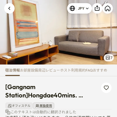
[Gangnam Station]Hongdae40m
JPY
7
宿泊情報
お部屋
設備
周辺
レビュー
ホスト
利用規約
FAQ
おすすめ
[Gangnam 
Station]Hongdae40mins. 
Geondae20mins.Fulloption.
オフィステル
単独使用
このテキストは自動的に翻訳されました