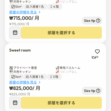
共用キッチン
リビングなし
10m²
入居者 1 名  
4 階  
部屋の詳細を見る
₩
715,000
/ 
月
Size tip
¥
715,000
/ 
月
部屋を選択する
Sweet room
6
プライベート寝室
専用バスルーム
共用キッチン
リビングなし
14m²
入居者 1 名  
3 階  
部屋の詳細を見る
₩
825,000
/ 
月
Size tip
¥
825,000
/ 
月
部屋を選択する