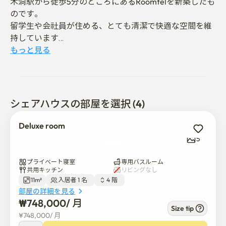
木洞駅から徒歩5分のところにあるRoomtelを新築したも
のです。

留学生や会社員が住める、とても清潔で快適な空間を維
持しています

皆さん歓迎です。 癒しの滞在にお越しくださいませ^^
もっと見る
シェアハウスの部屋を選択 (4)
Deluxe room
5
プライベート寝室
専用バスルーム
共用キッチン
リビングなし
11m²
入居者 1 名  
4 階  
部屋の詳細を見る
₩
748,000
/ 
月
Size tip
¥
748,000
/ 
月