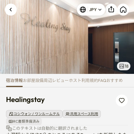
Healingstay
不明なエラーが発生しました。再試行してくださ
JPY
い。
18
宿泊情報
お部屋
設備
周辺
レビュー
ホスト
利用規約
FAQ
おすすめ
Healingstay
コシウォン / ワンルームテル
共用スペース利用
RC書類準備済み
このテキストは自動的に翻訳されました