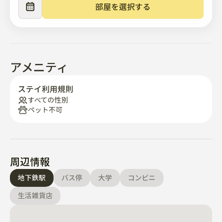
🛏客室構成

部屋を選択する
部屋1:ダブルベッド1 + シングルベッド1

部屋2:ダイニングスペース（4人テーブルと椅子）+折り
たたみ式ソファーベッド1

リビングやキッチン:トランクを簡単に持ち運べるオープ
ンスペース

アメニティ
バスルーム1つ 

全室個別エアコン設置

ステイ利用規則
最大4人宿泊可能

すべての性別
ペット不可
🏢 宿泊施設情報

宿泊施設は2階で、エレベーターなしです 

(*緩やかな高さ階段12個上り構造)

宿全体を単独使用(キッチン、リビング、バスルーム、寝
周辺情報
室すべて)

地下鉄駅
バス停
大学
コンビニ
🛠 便益施設&追加サービス

生活雑貨店
超高速Wi-Fi 

スマートTV+ネットフリックス/ユーチューブ視聴可能 