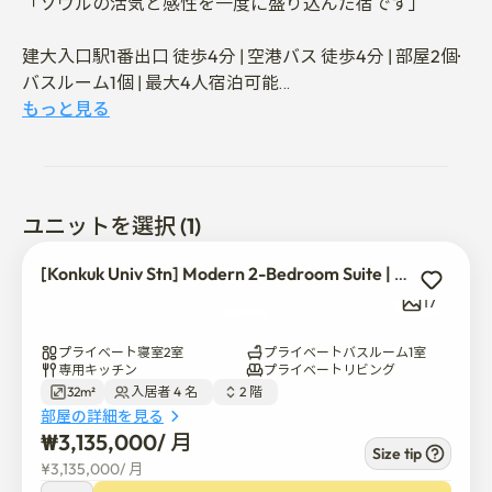
「ソウルの活気と感性を一度に盛り込んだ宿です」

建大入口駅1番出口 徒歩4分 | 空港バス 徒歩4分 | 部屋2個·
バスルーム1個 | 最大4人宿泊可能

もっと見る
旅行中にも'マイホームのような安らぎ'を満喫できる場所
です。

暖かい照明、清潔な寝具、居心地の良い空間

一人だけの旅行にも、家族や友達との大切な時間にも完
ユニットを選択 (1)
璧に似合う家です。

[Konkuk Univ Stn] Modern 2-Bedroom Suite | 4-min Walk
当宿は建大入口駅1番出口から徒歩4分、空港バス4分の
17
距離にあり、ソウルのどこにでも便利に移動できます。

プライベート寝室2室
プライベートバスルーム1室
宿の門を出るとすぐに建大グルメ通り、コモングラウン
専用キッチン
プライベートリビング
32m²
入居者 4 名  
2 階  
ド、聖水·トゥクソムホットプレイスが広がっており、昼
部屋の詳細を見る
間はトレンディなカフェやショッピングを、夜は活気に
₩
3,135,000
/ 
月
満ちた雰囲気をそのままお楽しみいただけます。

Size tip
¥
3,135,000
/ 
月