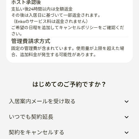
ホスト承認後
玄関のドアを強く閉めたり、廊下で大声で話したりする
支払い後24時間以内は全額返金
行為は、隣のペットを刺激することがあります。 できる
その後は入居日に基づいて一部返金されます。

だけ静かに出入りをお願いします。

（Enkoのサービス料は返金されません）
ご希望の日程を追加してキャンセルポリシーをご確認くだ
3. 隣人との接触禁止

さい。
隣のノックや声をかける行為は絶対にご遠慮願います。 
管理費請求方式
すべてのお問い合わせはホストにメッセージでお願いし
固定の管理費が含まれています。使用量が上限を超えた場
合、追加料金が発生する可能性があります。
ます。

🚫絶対禁止事項(違約金発生)

-室内絶対禁煙(電子タバコ含む) 特殊清掃費 20万ウォン

はじめてのご予約ですか？
-パーティー及びイベント禁止 即時退室及び払い戻し不
可

-ペット同伴宿泊不可の違約金10万ウォン

入居案内メールを受け取る
いつでも契約延長
契約をキャンセルする
-建物が古くて防音が完璧でない場合があります
