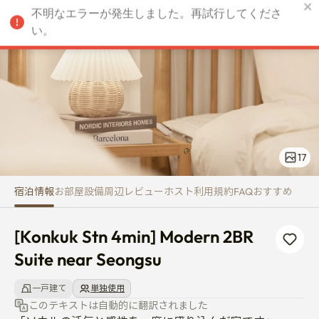
[Konkuk Stn 4min] Modern 2BR 
不明なエラーが発生しました。再試行してくださ
JPY
い。
17
宿泊情報
お部屋
設備
周辺
レビュー
ホスト
利用規約
FAQ
おすすめ
[Konkuk Stn 4min] Modern 2BR 
Suite near Seongsu
一戸建て
単独使用
このテキストは自動的に翻訳されました