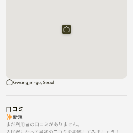
(移動可能)

❄️冷·暖房設備

全室エアコン個別設置

冬季 温もりあふれる暖房システム完備

🍳 キッチン家電や調理器具

ガスレンジ / 冷蔵庫 / 電子レンジ / 電気ケトル

/ 基本食器類(お皿、カップ、ワイングラス、箸、スプー
ンなど)

鍋、フライパン、調理道具

Gwangjin-gu, Seoul
基本調味料の提供(塩、砂糖、コショウ、料理用油など)

🧼 洗濯&衛生

洗濯機完備(長期宿泊の際に有用)

口コミ
ヘアドライヤー、ヘアアイロン

新規
まだ利用者の口コミがありません。
入居者になって最初の口コミを投稿してみましょう！