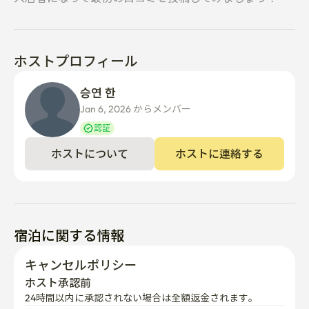
💰

人数及び追加料金案内

基本人数2人基準

人数追加時、1人当たり20,000ウォン/ 1泊

ホストプロフィール
* 予約された人数以外の外部人の出入りは絶対に不可で
あり、摘発時、直ちに退室措置となります。 (CCTV常時
승연 한
確認中)

Jan 6, 2026 からメンバー  
📢

認証
隣人への配慮と騒音制限(必読)

当宿は、実際に住民が居住する静かな住宅街に位置して
ホストについて
ホストに連絡する
います。

特に**隣の家に敏感なペットと長期居住者**がいらっし
ゃるので、下記の規則を厳格に適用します。

1. マナータイム(Quiet Hours)遵守

宿泊に関する情報
**午後10時~午前8時**には高声、放歌、音楽鑑賞、大声
キャンセルポリシー
での会話を禁止します。

ホスト承認前
24時間以内に承認されない場合は全額返金されます。
2. 玄関騒音注意
