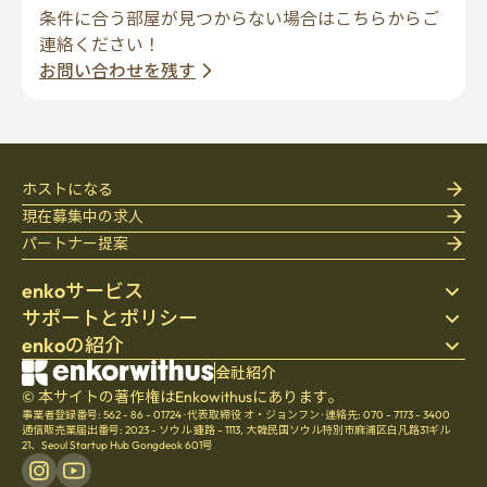
条件に合う部屋が見つからない場合はこちらからご
連絡ください！
お問い合わせを残す
ホストになる
現在募集中の求人
パートナー提案
enkoサービス
サポートとポリシー
ステイ先を探す
enkoの紹介
寝具
個人情報保護方針
ブログ
利用規約
会社紹介
会社紹介
ヘルプセンター
© 本サイトの著作権はEnkowithusにあります。
キャンセル・返金ポリシー
採用
事業者登録番号: 562 - 86 - 01724
·
代表取締役 オ・ジョンフン
·
連絡先: 070 - 7173 - 3400
チームの文化
通信販売業届出番号: 2023 - ソウル 鍾路 - 1113
,
大韓民国ソウル特別市麻浦区白凡路31ギル
21、Seoul Startup Hub Gongdeok 601号