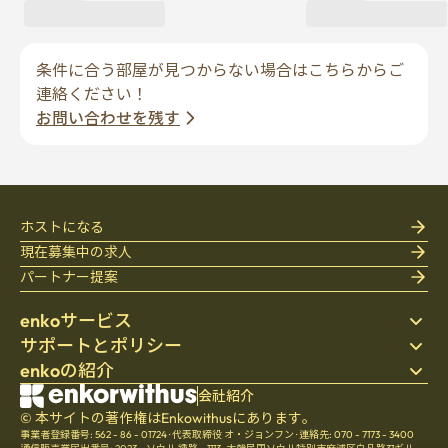
条件に合う部屋が見つからない場合はこちらからご
連絡ください！
お問い合わせを残す
ホストになる
現在募集中の求人
パートナー提案
enkoサービス
サポートとポリシー
ステイ先を探す
enkoの紹介
寝具
個人情報保護方針
ブログ
利用規約
会社紹介
会社紹介
ヘルプセンター
© 本サイトの著作権はEnkowithusにあります。
キャンセル・返金ポリシー
採用
事業者登録番号: 562 - 86 - 01724
·
代表取締役 オ・ジョンフン
·
連絡先: 070 - 7173 - 3400
チームの文化