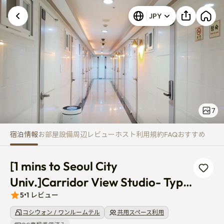
[1 mins to Seoul City Univ.]Carr
JPY
7
宿泊情報
お部屋
設備
周辺
レビュー
ホスト
利用規約
FAQ
おすすめ
[1 mins to Seoul City 
Univ.]Carridor View Studio- Type 
B
5
•
1
レビュー
コシウォン / ワンルームテル
共用スペース利用