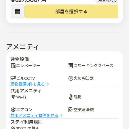
Size tip
す。

部屋を選択する
ソウル市立大学正門のすぐ前（最初の建物）！ 清涼里駅
（地下鉄1号線）まで徒歩10分、キャンパスまで1分の距
離です。 セブンイレブンのコンビニ・飲食街まで2分、
バス停まで5分以内の立地で、通勤・通学が非常に便利
です。
アメニティ
建物設備
エレベーター
コワーキングスペース
ビルCCTV
火災報知器
建物設備8件を見る
共用アメニティ
Wi-Fi
暖房
エアコン
空気清浄機
共用アメニティ13件を見る
ステイ利用規則
すべての性別