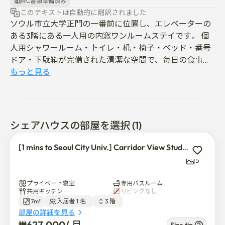
RC書類準備済み
このテキストは自動的に翻訳されました
ソウル市立大学正門の一番前に位置し、エレベーターの
ある3階にある一人用の内窓ワンルームステイです。 個
人用シャワールーム・トイレ・机・椅子・ベッド・番号
ドア・下駄箱が完備された清潔な空間で、毎日の食事提
供（ラーメンとご飯）と無料Wi-Fi・セルフランドリー・
もっと見る
乾燥まで含まれております。 韓国式の生活に慣れていな
い方のために、共同キッチンの使い方（IHクッキングヒ
ーターなど）、ゴミの出し方、靴の履き替えの必須事項
など細かくご案内いたします。

シェアハウスの部屋を選択 (1)
[1 mins to Seoul City Univ.] Carridor View Studio- Type A
ペットは許可されておりません。テナント以外の訪問者
5
の宿泊は禁止されています。 室内では外出用の靴を履い
て歩くことはできず、室内履きを履いてお越しくださ
プライベート寝室
専用バスルーム
い。 喫煙は絶対に禁止しており、夜間の騒音（23時以
共用キッチン
リビングなし
7m²
入居者 1 名  
3 階  
降）はご遠慮ください。チェックアウト時に清掃の感想
部屋の詳細を見る
をお寄せいただき、チェックアウトをお願いいたしま
₩
627,000
/ 
月