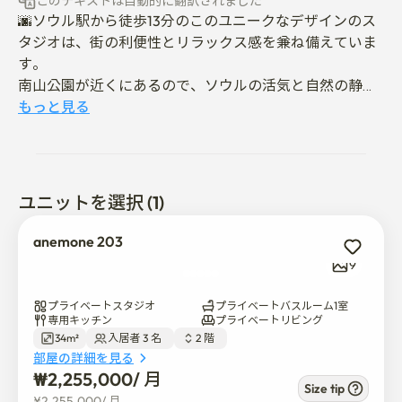
このテキストは自動的に翻訳されました
🌆ソウル駅から徒歩13分のこのユニークなデザインのス
タジオは、街の利便性とリラックス感を兼ね備えていま
す。

南山公園が近くにあるので、ソウルの活気と自然の静け
さを一か所で楽しむことができます。 🌿

もっと見る
🌆ここは単なる滞在場所ではなく、あらゆる瞬間が特別
な体験になる空間です。

ソウルでの時間が本当に忘れられないものになるように
ユニットを選択 (1)
します🌆✨
anemone 203
9
プライベートスタジオ
プライベートバスルーム1室
専用キッチン
プライベートリビング
34m²
入居者 3 名  
2 階  
部屋の詳細を見る
₩
2,255,000
/ 
月
Size tip
¥
2,255,000
/ 
月