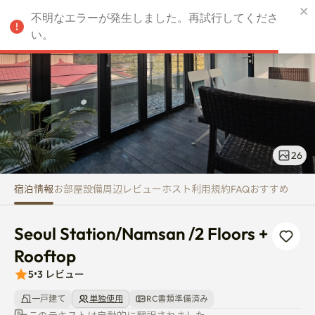
Seoul Station/Namsan /2 Floors
不明なエラーが発生しました。再試行してくださ
JPY
い。
26
宿泊情報
お部屋
設備
周辺
レビュー
ホスト
利用規約
FAQ
おすすめ
Seoul Station/Namsan /2 Floors + 
Rooftop
5
•
3
レビュー
一戸建て
単独使用
RC書類準備済み