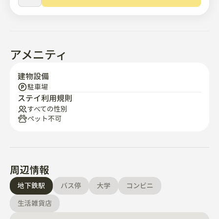
🚗自己差異同時発生

-亀浦駅 10分

-金海空港 18分

-西面駅 20分

アメニティ
▪️ バスと南山亭地下鉄が近くて交通が便利です。 

建物設備
- 万徳3トンネルの開通で西面に近く、万徳とセンタムを
駐車場
ステイ利用規則
つなぐ地下深い島が完成すれば海雲台まで約11分かかり
すべての性別
ます(1月26日予定)。

ペット不可
🌿宿泊施設内の家具や施設が破損·紛失した場合、復旧費
用が発生しますので、ご自宅のようにきれいにご利用い
ただけますようお願いいたします。

周辺情報
🌿あなたが誰かと良い関係になることを願っています。

地下鉄駅
バス停
大学
コンビニ
その他ご不明な点がございましたら、ご連絡お願いいた
生活雑貨店
します 

お答えします ⚈̤᎑⚈̤