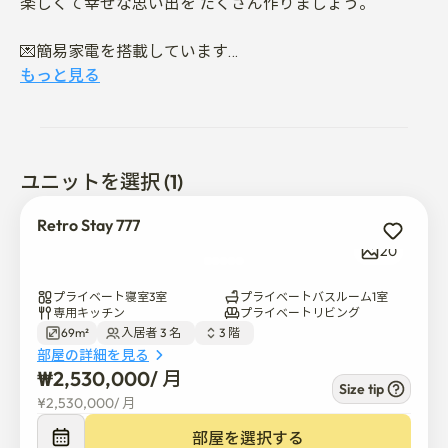
楽しくて幸せな思い出を たくさん作りましょう。

💌簡易家電を搭載しています

    - スマートテレビ、洗濯機、冷蔵庫、1口誘導

もっと見る
💌客室にはクイーンサイズのベッドと小さな部屋のスー
パーシングルベッドがあります

    - 必要に応じて簡易マットレスが用意されています。

ユニットを選択 (1)
💌予約前 1️⃣訪問目的 2️⃣期間 3️⃣人数作成後チャット 

Retro Stay 777
お願いします。

20
▪️出入りは非対面で行います。

プライベート寝室3室
プライベートバスルーム1室
▪️チェックイン午後3時、チェックアウト午前11時。

専用キッチン
プライベートリビング
69m²
入居者 3 名  
3 階  
▪️ 室内禁煙、ペット禁止

部屋の詳細を見る
- 事前の協議なしに契約違反をした場合、強制退場と納
₩
2,530,000
/ 
月
付金を直ちに返還することはできません。

Size tip
¥
2,530,000
/ 
月
▪️ 契約が確定しましたら、入居·利用についてご案内いた
します。

部屋を選択する