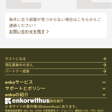
条件に合う部屋が見つからない場合はこちらからご
連絡ください！
お問い合わせを残す
ホストになる
現在募集中の求人
パートナー提案
enkoサービス
サポートとポリシー
ステイ先を探す
enkoの紹介
寝具
個人情報保護方針
ブログ
利用規約
会社紹介
会社紹介
ヘルプセンター
© 本サイトの著作権はEnkowithusにあります。
キャンセル・返金ポリシー
採用
事業者登録番号: 562 - 86 - 01724
·
代表取締役 オ・ジョンフン
·
連絡先: 070 - 7173 - 3400