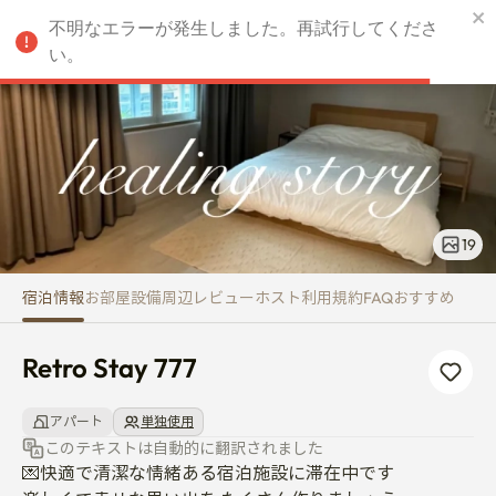
Retro Stay 777
不明なエラーが発生しました。再試行してくださ
JPY
い。
19
宿泊情報
お部屋
設備
周辺
レビュー
ホスト
利用規約
FAQ
おすすめ
Retro Stay 777
アパート
単独使用
このテキストは自動的に翻訳されました
💌快適で清潔な情緒ある宿泊施設に滞在中です 
