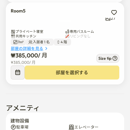
共用キッチンでご飯とラーメンを無料で提供します

Room5
洗濯機は自由に使用できます

27
乾燥機:1時間1,000ウォン

プライベート寝室
専用バスルーム
寝具セット(毛布&枕)レンタル:20,000ウォン

共用キッチン
リビングなし
月駐車可能:月5万ウォン(最大3台)

7m²
入居者 1 名  
4 階  
部屋の詳細を見る
₩
385,000
/ 
月
建物の中に大きな駐車場があります。

Size tip
¥
385,000
/ 
月
建物にはエレベーターが設置されています。

暖かくて静かでとても清潔です。

部屋を選択する
内装は全面改装でおしゃれです。

檀国大学のすぐ前にある考試院に住んでいる場合、通常
は長い上り坂を歩いて各部署の建物に到着しなければな
りません。

アメニティ
B The Stayには、檀国大学のキャンパスに直行するバス
がある、建物のすぐ前にバス停があります。

建物設備
各部署の建物にバスが止まり、檀国大学の学生たちがこ
駐車場
エレベーター