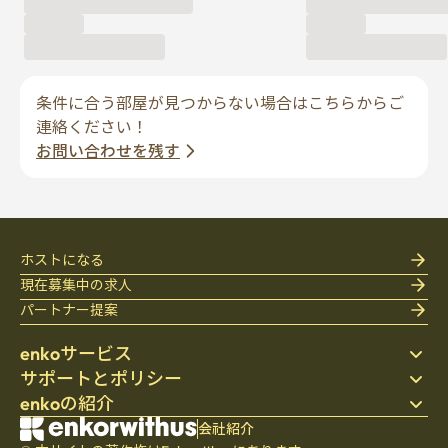
条件に合う部屋が見つからない場合はこちらからご
連絡ください！
お問い合わせを残す
ホストになる
現在募集中の求人
パートナー提案
enkoサービス
サポートとポリシー
ステイ先を探す
enkoの紹介
寝具
個人情報保護方針
ブログ
利用規約
会社紹介
会社紹介