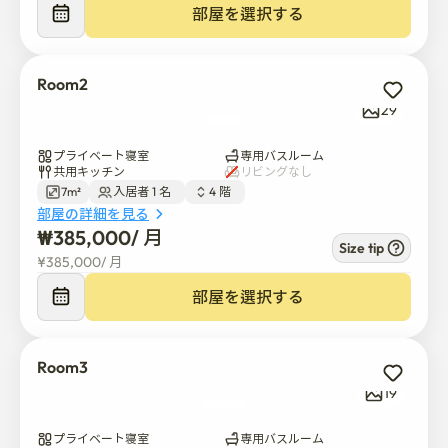
部屋を選択する
檀国大学前に位置し、キャンパス全体のバスアクセスが
可能です

Room2
死角地帯のないCCTVです

29
全個室デジタルドアロック

プライベート寝室
専用バスルーム
共用キッチン
リビングなし
7m²
入居者 1 名  
4 階  
ご飯·ラーメン無料提供

部屋の詳細を見る
₩
385,000
/ 
月
Size tip
ウイルス·害虫防除用CESCo検疫システム徹底

¥
385,000
/ 
月
部屋を選択する
入居案内及びSMS通知は契約確認後に提供されます

Emart EverydayやStarbucksなど、近くで便利なショッ
Room3
ピングができます

19
全室改装、状態良好

プライベート寝室
専用バスルーム