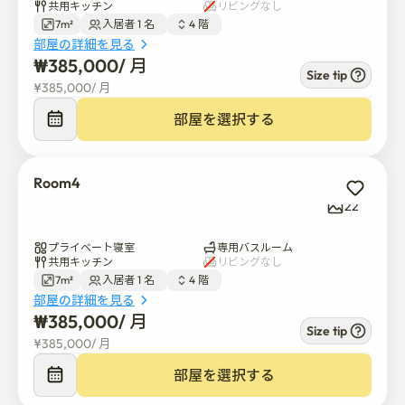
共用キッチン
リビングなし
とても清潔で静かな生活環境です

7m²
入居者 1 名  
4 階  
部屋の詳細を見る
学生、女性、会社員が好む安全な場所です

₩
385,000
/ 
月
Size tip
¥
385,000
/ 
月
檀国(タングク)大学、カフェ通り、文化施設など徒歩圏
部屋を選択する
内に位置しています

入金:50,000ウォン

Room4
ゴミが残らなければ、引越し後に全額返金されます。

22
原則として、管理者と入居同意書を締結した後、入居が
プライベート寝室
専用バスルーム
完了します。（時間は相互の合意により調整できま
共用キッチン
リビングなし
す。）

7m²
入居者 1 名  
4 階  
時間の調整が難しい場合は、テキストメッセージで契約
部屋の詳細を見る
₩
385,000
/ 
月
を完了することができます。 お支払い確認後、ルームパ
Size tip
スワードを入力できます。

¥
385,000
/ 
月
共同洗濯室洗剤無料

部屋を選択する