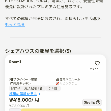
B THE STAY JUKJEONは、清潔さ、静けさ、安全性を最
優先に設計されたプレミアム住居施設です。

すべての部屋が完全に改装され、素晴らしい生活環境を
提供しています。 檀国大学のすぐ隣に位置し、勉強、通
もっと見る
勤、日常生活に卓越した利便性を提供します。

レジデンスの目の前にあるバス停から檀国大学のキャン
パスに直行し、各部署の建物に停車します。 多くの住民
シェアハウスの部屋を選択 (5)
は、キャンパス周辺の混雑した場所よりも静かでインフ
ラが整っているボジョンカフェ通りの近くを好みます。

Room1
22
近隣は落ち着いていますが、日常の利便性がよく整って
おり、学生や会社員にとっても満足度が高いです。

プライベート寝室
専用バスルーム
共用キッチン
リビングなし
7m²
入居者 1 名  
4 階  
最先端の生活インフラと優れたアクセシビリティを備え
部屋の詳細を見る
ています

₩
418,000
/ 
月
Size tip
¥
418,000
/ 
月
竹田駅·宝亭駅徒歩15分、バス停2つ先
