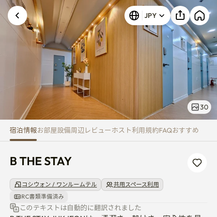
B THE STAY
JPY
30
宿泊情報
お部屋
設備
周辺
レビュー
ホスト
利用規約
FAQ
おすすめ
B THE STAY
コシウォン / ワンルームテル
共用スペース利用
RC書類準備済み
このテキストは自動的に翻訳されました