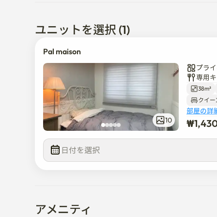
 南営駅（地下鉄1号線）まで5分以内に到着可能です。
ソウル中心地を走る202市内バス（南大門市場、明
離でご乗車いただけます。室内専用面積は11坪（約
ユニットを選択 (1)
小さなベランダがあり、お二人が生活するのに十分な
に最適な空間でございます。

Pal maison
こちらの宿泊施設は予約前に予約日を調整する必要が
プライ
いたします。
専用キ
38m²
クイー
部屋の詳
10
₩
1,43
日付を選択  
アメニティ