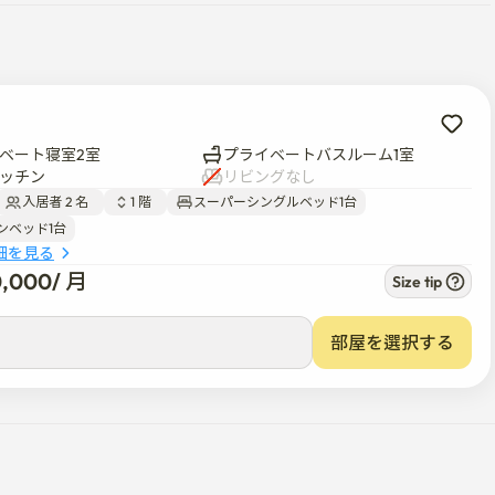
 龍山02マウルバスの運行間隔は5分から8分の間です。

洞、中部市場、東大門、薬令市場、清涼里市場） 徒歩3分の距
38平方メートル）で、部屋は2つ、キッチン、浴室、トイレ、
面積を確保しております。 完全プライベート空間で、2名様
あるため、即時予約はできません。  お問い合わせをお願い
ベート寝室2室
プライベートバスルーム1室
ッチン
リビングなし
入居者 2 名  
1 階  
スーパーシングルベッド1台
ンベッド1台
細を見る
0,000
/ 
月
Size tip
部屋を選択する