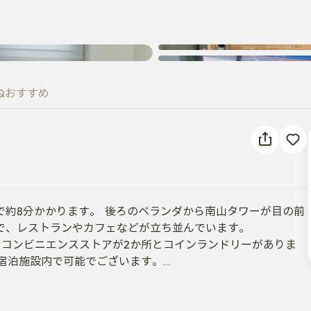
Q
おすすめ
約8分かかります。  後ろのベランダから南山タワーが目の前
、レストランやカフェなどが立ち並んでいます。 

むコンビニエンスストアが2か所とコインランドリーがありま
宿泊施設内で可能でございます。

莎坪駅（地下鉄6号線）、淑大入口駅前（地下鉄4号線）、
