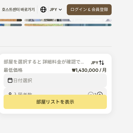
ログイン & 会員登録
호스트센터 바로가기
JPY
すべて見る
 (
12
)
部屋を選択すると 詳細料金が確認でき
JPY
ます
最低価格
₩1,430,000 / 月
日付選択
入居者数  
1
部屋リストを表示