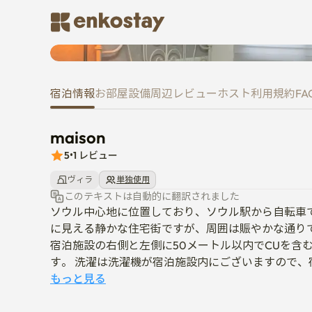
maison
宿泊情報
お部屋
設備
周辺
レビュー
ホスト
利用規約
FA
maison
5
•
1
レビュー
ヴィラ
単独使用
このテキストは自動的に翻訳されました
ソウル中心地に位置しており、ソウル駅から自転車で
に見える静かな住宅街ですが、周囲は賑やかな通りで
宿泊施設の右側と左側に50メートル以内でCUを含
す。 洗濯は洗濯機が宿泊施設内にございますので、
交通の便は非常に便利でございます。

もっと見る
宿泊施設の前に龍山02マウルバス停留所があり、緑