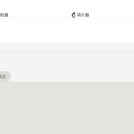
知器
消火器
貨店