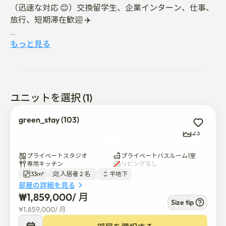
（迅速な対応 😊）交換留学生、企業インターン、仕事、
旅行、短期滞在歓迎 ✈️ 

-静かな住宅街に位置しております（徒歩

もっと見る
1分の距離に交番があり、建物の共用出入口および周辺に
高画質CCTVを最近設置・運用 

-スマートTV、インターネット（Wi-Fi無料）

- ヘファ駅1番出口（成均館大学シャトルバス利用） 

ユニットを選択 (1)
 可能です 5分）徒歩15分

-喫煙、ペット不可（電子タバコ含む）

green_stay (103)
  喫煙および確認時の清掃費用追加（絶対禁止）

23
-2名様までご宿泊可能でございます（追加人数の場合は
プライベートスタジオ
プライベートバスルーム1室
必ず別途お問い合わせください）

専用キッチン
リビングなし
33m²
入居者 2 名  
半地下
部屋の詳細を見る
-ソウル大学病院、ラクサン公園、マロニエ公園、

₩
1,859,000
/ 
月
  梨花壁画村の近くに位置しております（道歩）10～15分
Size tip
¥
1,859,000
/ 
月
で十分でございます
