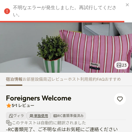
Foreigners Welcome
不明なエラーが発生しました。再試行してくださ
JPY
い。
23
宿泊情報
お部屋
設備
周辺
レビュー
ホスト
利用規約
FAQ
おすすめ
Foreigners Welcome
5
•
1
レビュー
ヴィラ
単独使用
RC書類準備済み
このテキストは自動的に翻訳されました
-RC書類完了、ご不明な点はお気軽にご連絡ください