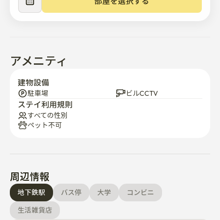
部屋を選択する
-地下鉄4号線（ヘファ駅徒歩9分）明洞、東大門、ソウ
ル駅へ乗り換えなしでご利用いただけます

-観光地 景福宮、安国駅（仁寺洞）、鍾路3街駅（益善洞
村）地下鉄の交通が便利です

アメニティ
-住宅近くの徒歩圏内に文化公演場（5分）、コンビニ
建物設備
（5分）、ダイソー、オリーブ、カフェ、レストランが
駐車場
ビルCCTV
ステイ利用規則
便利に整っています

すべての性別
ペット不可
-短期賃貸スペースのため、個人衛生用品のご準備をお願
いいたします ^^
周辺情報
地下鉄駅
バス停
大学
コンビニ
生活雑貨店