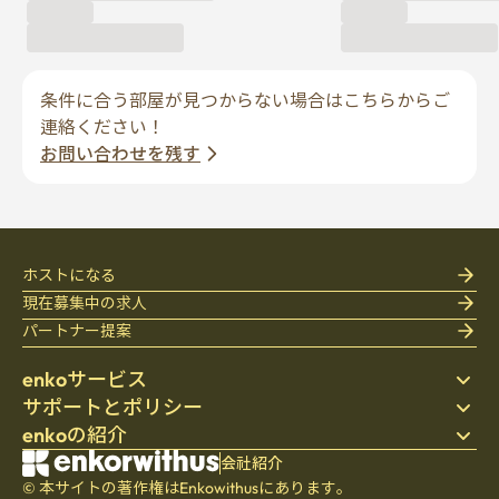
条件に合う部屋が見つからない場合はこちらからご
連絡ください！
お問い合わせを残す
ホストになる
現在募集中の求人
パートナー提案
enkoサービス
サポートとポリシー
ステイ先を探す
enkoの紹介
寝具
個人情報保護方針
ブログ
利用規約
会社紹介
会社紹介
ヘルプセンター
© 本サイトの著作権はEnkowithusにあります。
キャンセル・返金ポリシー
採用