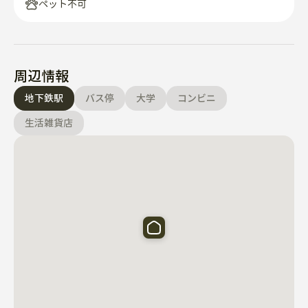
✔各スタジオには専用シャワールーム、冷蔵庫、エアコ
ペット不可
ンがあります

✔全面リニューアル壁紙&フローリング

周辺情報
👥共用施設

地下鉄駅
バス停
大学
コンビニ
✔ご飯、キムチ提供

生活雑貨店
✔キッチン改修 各種調理器具

✔ランドリー、浄水器、屋上アクセス可能

✔CCTV設置

いつでもお気軽にお問い合わせください – 喜んでお手伝
いします 😊🚉 交通機関

🚶♀️太平駅徒歩10分
