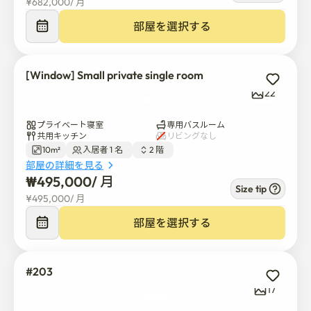
¥
682,000
/ 
月
🏠 プロパティハイライト

部屋を選択する
✔全室個室で廊下と外窓が完備されています

[Window] Small private single room
✔各スタジオには専用シャワールーム、冷蔵庫、エアコ
22
ンがあります

プライベート寝室
専用バスルーム
共用キッチン
リビングなし
✔全面リニューアル壁紙&フローリング

10m²
入居者 1 名  
2 階  
部屋の詳細を見る
👥共用施設

₩
495,000
/ 
月
Size tip
¥
495,000
/ 
月
✔ご飯、キムチ提供

部屋を選択する
✔キッチン改修 各種調理器具

#203
✔ランドリー、浄水器、屋上アクセス可能

17
✔CCTV設置
