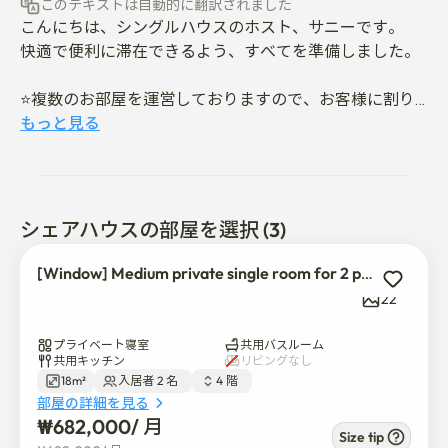
このテキストは自動的に翻訳されました
こんにちは、シングルハウスのホスト、サニーです。

快適で便利に滞在できるよう、すべてを準備しました。

⭐️複数のお部屋を運営しておりますので、お客様に割り
当てられたお部屋の正確な外観、レイアウト、状態が写
もっと見る
真と異なる場合がございます。⭐️

🚉交通機関

シェアハウスの部屋を選択 (3)
🚶♀️太平駅徒歩10分

[Window] Medium private single room for 2 person
🚶水神駅徒歩10分

22
🏫嘉泉大学校15分以内

プライベート寝室
共用バスルーム
共用キッチン
リビングなし
18m²
入居者 2 名  
4 階  
🚇蚕室駅まで約30分です

部屋の詳細を見る
₩
682,000
/ 
月
🚇江南駅まで約30分です

Size tip