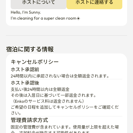
ホストについて
ホストに連絡する
Hello, I'm Sunny. 

✔ご飯、キムチ提供

I'm cleaning for a super clean room☀️
✔キッチン改修 各種調理器具

✔ランドリー、浄水器、屋上アクセス可能

宿泊に関する情報
✔CCTV設置

キャンセルポリシー
ホスト承認前
24時間以内に承認されない場合は全額返金されます。
📏ハウスルール

ホスト承認後
支払い後24時間以内は全額返金
✔️indoor 喫煙は厳禁です。

その後は入居日に基づいて一部返金されます。

✔️pets は使用できません。

（Enkoのサービス料は返金されません）
✔️電気やガスを過度に使用する場合、引越しの際に追加
ご希望の日程を追加してキャンセルポリシーをご確認くだ
料金が発生することがあります。

さい。
✔️引越し後、壁紙、壁、家具、その他の施設の破損、室
管理費請求方式
内喫煙の痕跡、レンタル寝具の汚れ等により追加料金が
固定の管理費が含まれています。使用量が上限を超えた場