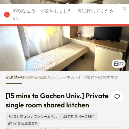
[15 mins to Gachon Univ.] Priva
不明なエラーが発生しました。再試行してくださ
JPY
い。
22
宿泊情報
お部屋
設備
周辺
レビュー
ホスト
利用規約
FAQ
おすすめ
[15 mins to Gachon Univ.] Private 
single room shared kitchen
コシウォン / ワンルームテル
共用スペース利用
RC書類準備済み