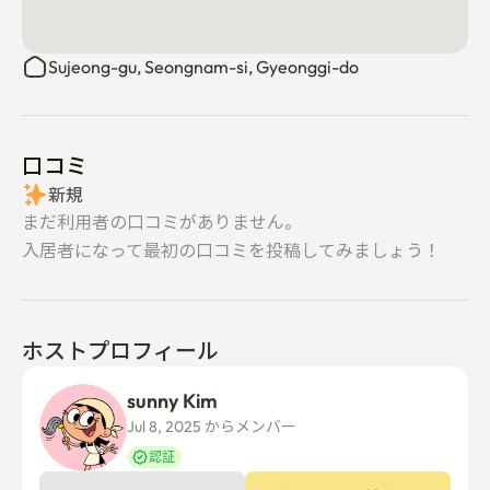
🚶水神駅徒歩10分

Sujeong-gu, Seongnam-si, Gyeonggi-do
🏫嘉泉大学校15分以内

🚇蚕室駅まで約30分です

口コミ
新規
🚇江南駅まで約30分です

まだ利用者の口コミがありません。
🏠 プロパティハイライト

入居者になって最初の口コミを投稿してみましょう！
✔全室個室で廊下と外窓が完備されています

ホストプロフィール
✔各スタジオには専用シャワールーム、冷蔵庫、エアコ
ンがあります

sunny Kim
Jul 8, 2025 からメンバー  
✔全面リニューアル壁紙&フローリング

認証
👥共用施設
