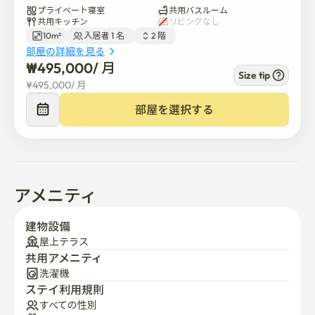
プライベート寝室
共用バスルーム
共用キッチン
リビングなし
いつでもお気軽にお問い合わせください – 喜んでお手伝
10m²
入居者 1 名  
2 階  
いします 😊🚉 交通機関

部屋の詳細を見る
₩
495,000
/ 
月
Size tip
🚶♀️太平駅徒歩10分

¥
495,000
/ 
月
部屋を選択する
🚶水神駅徒歩10分

🏫嘉泉大学校15分以内

🚇蚕室駅まで約30分です

アメニティ
🚇江南駅まで約30分です

建物設備
屋上テラス
🏠 プロパティハイライト

共用アメニティ
洗濯機
✔全室個室で廊下と外窓が完備されています

ステイ利用規則
すべての性別