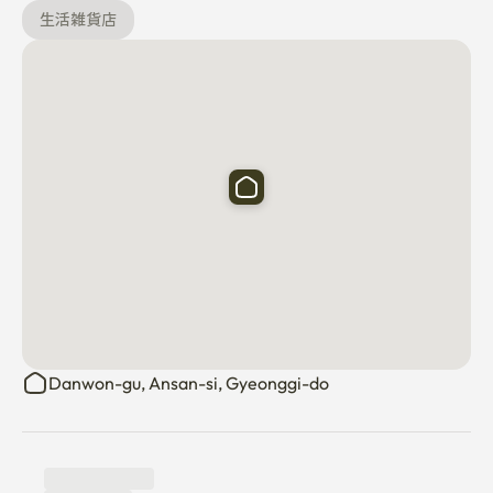
生活雑貨店
Danwon-gu, Ansan-si, Gyeonggi-do