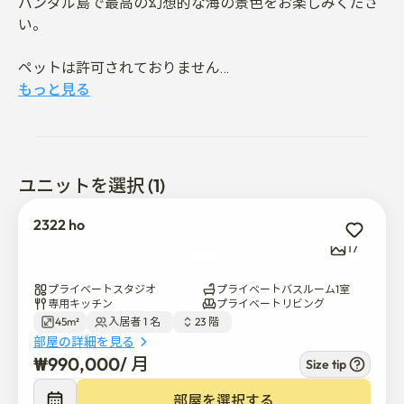
バンダル島で最高の幻想的な海の景色をお楽しみくださ
い。

ペットは許可されておりません

もっと見る
半月島の海の景色をお楽しみいただけます 

亀島から車で10分の距離です
ユニットを選択 (1)
2322 ho
17
プライベートスタジオ
プライベートバスルーム1室
専用キッチン
プライベートリビング
45m²
入居者 1 名  
23 階  
部屋の詳細を見る
₩
990,000
/ 
月
Size tip
部屋を選択する