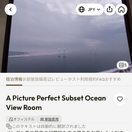
A Picture Perfect Subset Ocea
JPY
5
宿泊情報
お部屋
設備
周辺
レビュー
ホスト
利用規約
FAQ
おすすめ
A Picture Perfect Subset Ocean 
View Room
オフィステル
単独使用
このテキストは自動的に翻訳されました