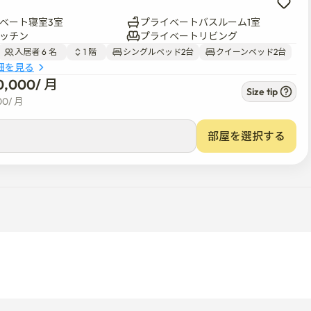
ベート寝室3室
プライベートバスルーム1室
ッチン
プライベートリビング
入居者 6 名  
1 階  
シングルベッド2台
クイーンベッド2台
細を見る
0,000
/ 
月
Size tip
00
/ 
月
部屋を選択する