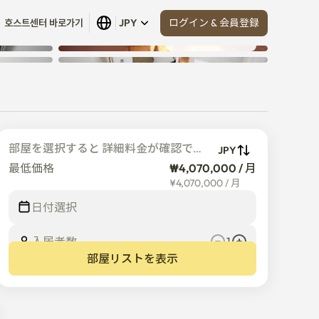
ログイン & 会員登録
호스트센터 바로가기
JPY
すべて見る
 (
10
)
部屋を選択すると 詳細料金が確認でき
JPY
ます
最低価格
₩4,070,000 / 月
¥
4,070,000
/
月
日付選択
入居者数  
1
部屋リストを表示