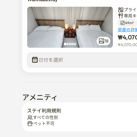
プライ
専用キ
49m²
部屋の詳
₩
4,07
18
¥
4,070,0
日付を選択  
アメニティ
ステイ利用規則
すべての性別
ペット不可