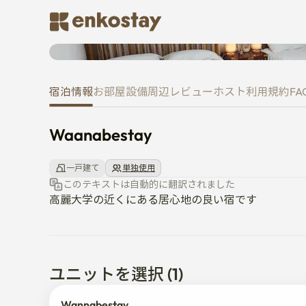
Waanabestay
宿泊情報
お部屋
設備
周辺
レビュー
ホスト
利用規約
FA
Waanabestay
一戸建て
単独使用
このテキストは自動的に翻訳されました
高麗大学の近くにある居心地の良い宿です
ユニットを選択 (1)
Wannabestay