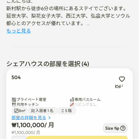
こんにちは. 

新村駅から徒歩6分の場所にあるステイでございます。

延世大学、梨花女子大学、西江大学、弘益大学とソウル
都心とのアクセスが優れています。 

部屋の広さが大きく、開放的な眺望を持つ広い窓が特徴
もっと見る
です。 全体的に明るく快適に管理されています。 

活気に満ち忙しい一日を快適に締めくくれるよう、細部
まで配慮して設計されたプレミアムな住空間でございま
す。

シェアハウスの部屋を選択 (4)
皆様の日常を応援しております。

504
1. 室内喫煙禁止

7
2. 外部訪問者の禁止

3. ペット禁止

プライベート寝室
専用バスルーム
共用キッチン
リビングなし
8m²
入居者 1 名  
5 階  
エレベーターがございます。

部屋の詳細を見る
駐車場がございます（有料）

₩
1,100,000
/ 
月
1階に24時間営業のコンビニエンスストアがございま
Size tip
¥
1,100,000
/ 
月
す。
