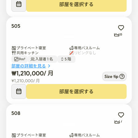
近くにダイソー、ノーブランド、アートボックス、オリ
部屋を選択する
ーブヤング、スターバックスがあります。

新村地下鉄駅まで徒歩6分
505
8
プライベート寝室
専用バスルーム
共用キッチン
リビングなし
9m²
入居者 1 名  
5 階  
部屋の詳細を見る
₩
1,210,000
/ 
月
Size tip
¥
1,210,000
/ 
月
部屋を選択する
508
7
プライベート寝室
専用バスルーム