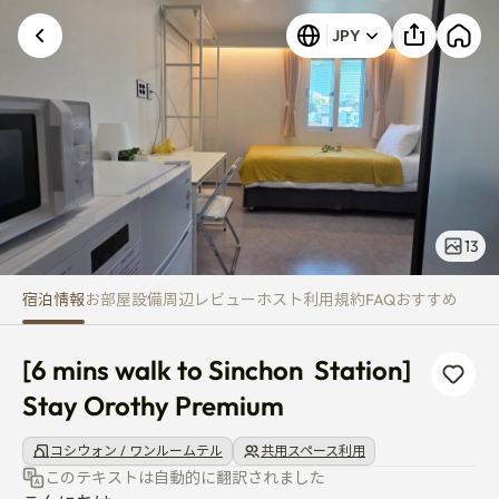
[6 mins walk to Sinchon Statio
不明なエラーが発生しました。再試行してくださ
JPY
い。
13
宿泊情報
お部屋
設備
周辺
レビュー
ホスト
利用規約
FAQ
おすすめ
[6 mins walk to Sinchon  Station] 
Stay Orothy Premium
コシウォン / ワンルームテル
共用スペース利用
このテキストは自動的に翻訳されました