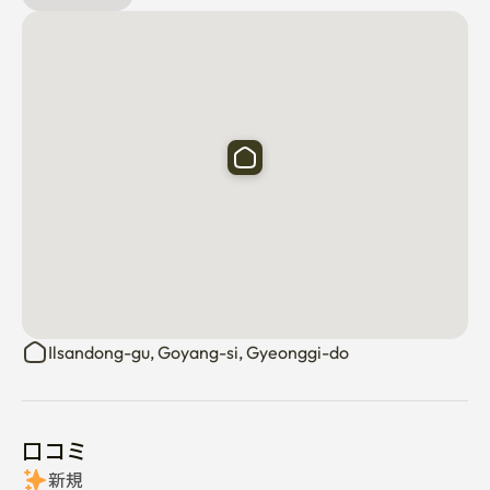
Ilsandong-gu, Goyang-si, Gyeonggi-do
口コミ
新規