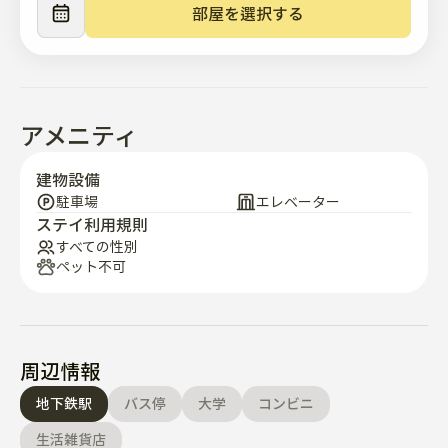
洗濯機、冷蔵庫、エアコン、電子レンジ、やかん、イリ
部屋を選択する
コーヒーマシン

💬 ホスト

英語が話せるホスト、いつでも喜んでお手伝いします！ 
😊
アメニティ
建物設備
駐車場
エレベーター
ステイ利用規則
すべての性別
ペット不可
周辺情報
地下鉄駅
バス停
大学
コンビニ
生活雑貨店