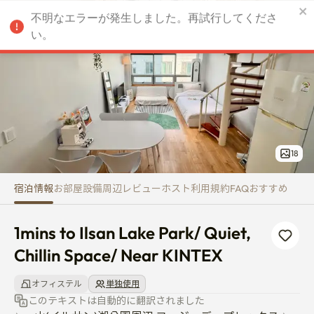
1mins to Ilsan Lake Park/ Quiet
不明なエラーが発生しました。再試行してくださ
JPY
い。
18
宿泊情報
お部屋
設備
周辺
レビュー
ホスト
利用規約
FAQ
おすすめ
1mins to Ilsan Lake Park/ Quiet, 
Chillin Space/ Near KINTEX
オフィステル
単独使用
このテキストは自動的に翻訳されました