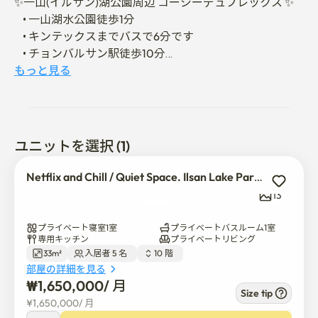
✨一山(イルサン)湖公園周辺 コージーデュプレックス ✨

	• 一山湖水公園徒歩1分

	• キンテックスまでバスで6分です

	• チョンバルサン駅徒歩10分

	• 静音性

もっと見る
🏠スペース

	• ダブルベッド2階&ブラックカーテン付

	• スーパーシングルベッド 1階

ユニットを選択 (1)
	• +2ゲスト用ソファベッド

	• LG 46インチスマートテレビ（OTTサービス搭載）

Netflix and Chill / Quiet Space. Ilsan Lake Park 1 min walk
	• スタイリッシュラグ、テーブル、ムードライト、ポス
13
ター

プライベート寝室1室
プライベートバスルーム1室
🛒利便性

専用キッチン
プライベートリビング
33m²
入居者 5 名  
10 階  
	• コンビニ1階

部屋の詳細を見る
	• ホームプラス&ダイソー 向かい(2分)

₩
1,650,000
/ 
月
Size tip
¥
1,650,000
/ 
月
🍳アメニティ
