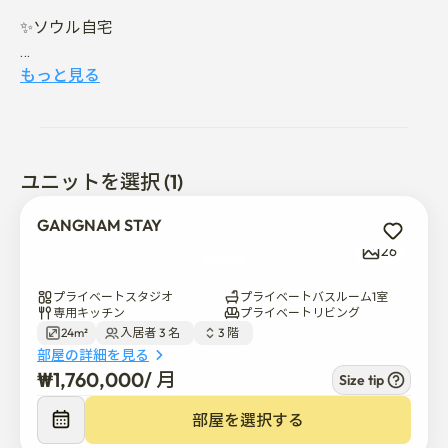
✨ソウル自宅

美しい空の景色、豊かな自然の日差し、快適さを追求し
もっと見る
たモダンなインテリアで、明るく居心地の良い空間をお
楽しみいただけます。 勉強、遠隔勤務、ソウル探訪な
ど、江南ステイは家で感じることができるすべてのこと
を提供します。

ユニットを選択 (1)
📍立地条件抜群

GANGNAM STAY
• バス停まで徒歩1分です

26
• 水西駅バス5分

• 江南、蚕室、COEX、聖水に簡単にアクセスできます

プライベートスタジオ
プライベートバスルーム1室
• 3号線、水仁盆唐線、SRT高速列車との接続が便利です

専用キッチン
プライベートリビング
24m²
入居者 3 名  
3 階  
部屋の詳細を見る
🛏フル装備プライベートスタジオ

₩
1,760,000
/ 
月
Size tip
• クイーンサイズベッド

• ソフトプレミアム抗菌モダール寝具

部屋を選択する
• コージーソファ
