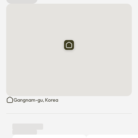
• 無料Wi-Fi

• 200チャンネル以上テレビ

🌿快適·平和的生活

忙しい一日の後、自然光に満ちた静かで歓迎的な空間で
リラックスしましょう。 Gangnam Stayは、家から離れ
た快適な家を提供するために設計されています。

🌏留学生·旅行者に最適です

江南ステイは、ソウル留学、語学学校進学、単純な都心
の楽しみ方を問わず、清潔で安全で完備されたプライベ
ート空間を便利な場所に提供します。

Gangnam-gu, Korea
✨ご自宅で、ソウルでの生活をお楽しみいただけます。

#江南ステイ #水西駅 #個人スタジオ #オフィステル #留
学生 #韓国留学 #ソウル住宅 #江南 #交換留学生#デジタ