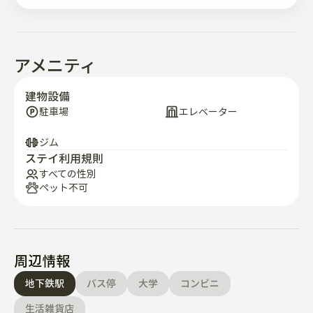
• ダイニングテーブル&椅子

• 大容量ストレージ

• 自然光が豊富な大型窓です

• モダンでリラックスしたインテリアです

アメニティ
🍳必要なものはすべて揃っています

建物設備
• プライベートキッチン

駐車場
エレベーター
• 冷蔵庫

• 新炊飯器

ジム
• マイクロ波

ステイ利用規則
すべての性別
• 調理器具·食器

ペット不可
• 洗濯機

• ヘアドライヤー

🏋️無料フィットネスセンター

建物内のフィットネスセンターに無料でアクセスできる
周辺情報
ので、健康で活動的に過ごしましょう。

地下鉄駅
バス停
大学
コンビニ
📺エンターテインメント&高速インターネット

生活雑貨店