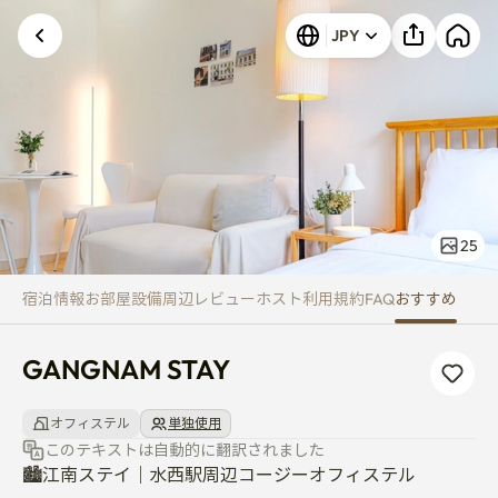
GANGNAM STAY
JPY
25
宿泊情報
お部屋
設備
周辺
レビュー
ホスト
利用規約
FAQ
おすすめ
GANGNAM STAY
オフィステル
単独使用
このテキストは自動的に翻訳されました
🏙️江南ステイ｜水西駅周辺コージーオフィステル
