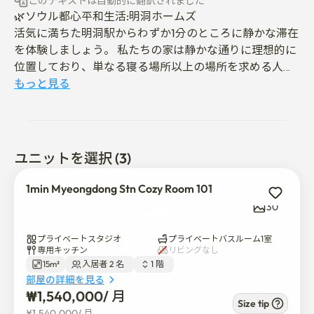
このテキストは自動的に翻訳されました
🌿ソウル都心平和生活:明洞ホームズ

活気に満ちた明洞駅からわずか1分のところに静かな滞在
を体験しましょう。 私たちの家は静かな通りに理想的に
位置しており、単なる寝る場所以上の場所を求める人々
に安定した快適な環境を提供します。

もっと見る
📍 プライムロケーション&コネクティビティ

明洞Stnから徒歩1分:地下鉄2号線と4号線に簡単にアクセ
スできます。

ユニットを選択 (3)
ビジネスハブ:市役所、鍾路、乙支路のビジネスエリアに
簡単に移動できます。

1min Myeongdong Stn Cozy Room 101
ソウルでの生活:明洞が提供する最高のレストランとショ
30
ッピングをお楽しみいただけます。

プライベートスタジオ
プライベートバスルーム1室
🏠長期滞在専門

専用キッチン
リビングなし
15m²
入居者 2 名  
1 階  
静音性と静音性: 買い物の騒音から離れており、休憩と集
部屋の詳細を見る
中に最適です。

₩
1,540,000
/ 
月
特別割引: 30泊以上の宿泊には10%の割引があります。

Size tip
¥
1,540,000
/ 
月