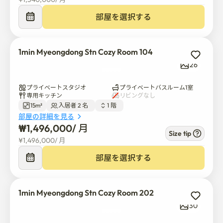
プロフェッショナル管理: 安定した日常生活のために14泊
以上の宿泊客向けに設計されています。

部屋を選択する
⚠️重要告示

宿泊サービスではなく賃貸事業として運営されていま
1min Myeongdong Stn Cozy Room 104
す。

26
寝具類や個人衛生用品は提供しておりませんが、必要に
応じてレンタル会社にお繋ぎいたします。

プライベートスタジオ
プライベートバスルーム1室
専用キッチン
リビングなし
15m²
入居者 2 名  
1 階  
部屋の詳細を見る
₩
1,496,000
/ 
月
Size tip
🌿 서울 도심 속 고요한 안식처, 명동 홈즈 (Myeongdong 
¥
1,496,000
/ 
月
Homes)

部屋を選択する
명동의 활기찬 중심부에서 단 1분, 하지만 소음에서는 멀어진 고요
한 주거 공간을 만나보세요。 비즈니스 출장, 병원 방문, 혹은 서울
에서의 긴 여정을 준비하는 분들을 위한 최적의 단기 임대 주거지입
1min Myeongdong Stn Cozy Room 202
니다。

30
📍 완벽한 위치와 편리한 생활
