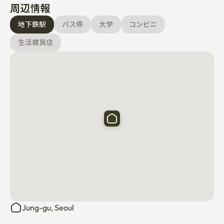
周辺情報
저의 숙소에서는 절대 금연입니다。
地下鉄駅
バス停
大学
コンビニ
生活雑貨店
Jung-gu, Seoul