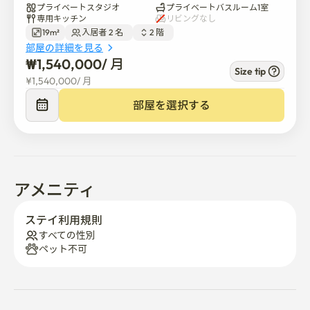
プライベートスタジオ
プライベートバスルーム1室
초역세권: 4호선 명동역에서 도보 1분 거리로 서울 어디든 빠르게 
専用キッチン
リビングなし
연결됩니다。

19m²
入居者 2 名  
2 階  
직주근접: 시청, 종로, 을지로 등 주요 업무 지구와 인접하여 출퇴근
部屋の詳細を見る
이 매우 용이합니다。

₩
1,540,000
/ 
月
Size tip
풍부한 인프라: 주변의 다양한 맛집과 쇼핑 시설을 내 집 앞마당처
¥
1,540,000
/ 
月
럼 누릴 수 있습니다。

部屋を選択する
🏠 장기 투숙객을 위한 특별한 혜택

프라이빗한 정숙함: 번화가에서 한 블록 벗어난 골목에 위치해 장기 
체류에도 조용하고 쾌적합니다。

장기 숙박 할인: 30박 이상 투숙 시 10% 특별 할인 혜택을 제공하여 
アメニティ
경제적인 서울 살이가 가능합니다。

철저한 관리: 14박 이상의 고객들을 위해 세심하게 관리되는 4개의 
ステイ利用規則
유닛을 운영하고 있습니다。

すべての性別
ペット不可
⚠️ 이용 안내 (필독)

저희는 숙박업이 아닌 임대업으로 운영되어, 계약 특성상 침구류 및 
개인 위생용품은 기본 제공되지 않습니다。

필요하신 경우, 침구 렌탈 업체를 친절히 연결해 드립니다。
