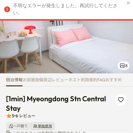
[1min] Myeongdong Stn Central
不明なエラーが発生しました。再試行してくださ
JPY
い。
8
宿泊情報
お部屋
設備
周辺
レビュー
ホスト
利用規約
FAQ
おすすめ
[1min] Myeongdong Stn Central 
Stay
5
•
6
レビュー
一戸建て
単独使用