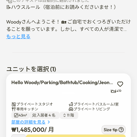
このテキストは自動的に翻訳されました
📝ハウスルール（宿泊前にお読みくださいませ！）

Woodyさんへようこそ！ 🏡 ご自宅でおくつろぎいただけ
ることを願っています。しかし、すべての人が清潔で平
和な滞在を楽しめるようにするために、以下にいくつか
もっと見る
の注意事項をお知らせします:

⏰ チェックイン:16:00~

⏰ チェックアウト:午前11時までに（次のゲストのために
ユニットを選択 (1)
適切な清掃ができるように時間通りにお願いします！）

🚭室内·建物内は禁煙です。

Hello Woody/Parking/Bathtub/Cooking/Jeonpo Café Street
🎉パーティー、大音量の音楽、大量飲酒は禁止 - ここは
26
静かで居心地の良い住居空間です。

💥家具、寝具、装飾は大切に扱っていただきますようお
プライベートスタジオ
プライベートバスルーム1室
願いいたします。 破損または汚れにより、余分なクリー
専用キッチン
プライベートリビング
43m²
入居者 4 名  
11 階  
ニングまたは交換費用が発生する可能性があります。

部屋の詳細を見る
🍲smellingの強い料理(焼き魚、サムギョプサル、辛いシ
₩
1,485,000
/ 
月
Size tip
チューなど)は一切お断りしておりますので、お客様全員