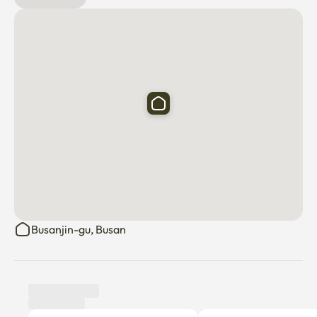
の旅行、仕事、長時間の滞在など、私たちはあなたが本
当にリラックスできるように細心の注意を払ってこの空
間を設計しました。

🛏️Cozy Studio with Thoughtful Design

- 1部屋、ミニキッチン、プライベートバスルームを備え
た広々としたオープンプランレイアウトです。

- クイーンサイズのベッド+3人掛けソファベッド=4人ま
で快適に眠れます！

- 照明、自然な木のトーン、暖かいテクスチャーが穏や
かで家庭的な雰囲気を演出します🌤️

🛁リフレッシュ&チャージ

Busanjin-gu, Busan
- バスルームを全面改装し、周囲をやわらかく照らしま
す✨

- 長い一日の探索の後、ゆっくり湯船に浸かります🌙

🧺 必要なものはすべてここにあります

✅テレビ、無料Wi-Fi、エアコン、暖房（boiler）、乾燥