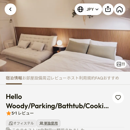
Hello Woody/Parking/Bathtub/C
JPY
11
宿泊情報
お部屋
設備
周辺
レビュー
ホスト
利用規約
FAQ
おすすめ
Hello 
Woody/Parking/Bathtub/Cooking
/night view/Café Street
5
•
1
レビュー
オフィステル
単独使用