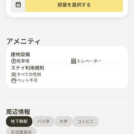
に新鮮で快適なお部屋にしたいと考えております！

部屋を選択する
🐶10kg以下の小型ペットは事前承認で大歓迎です！ お友
達をお連れの方は事前にお知らせいただければと思いま
す。

🗑️ゴミ（recycling、食品廃棄物、一般）は分別して、建
物の裏側（1階）の指定のゴミ箱に入れていただきます。

アメニティ
🧹 チェックアウト前の軽い清掃（食器洗い、整理整頓）
をお願いします。

建物設備
🕯️ろうそくや炎の開放はいつでも許されません – あなたの
駐車場
エレベーター
安全が私たちの最優先事項です🔥

ステイ利用規則
🪟 出発する前に、すべての窓を閉めて、エアコンやヒー
すべての性別
ペット不可
ターをオフにします。 エネルギー節約に役立ちます🌎

このシンプルなルールを守ってくれてありがとうござい
ます！ 🙏

🌿「ハロー·ウッディ」が特別な理由は何ですか？

周辺情報
地下鉄駅
バス停
大学
コンビニ
こんにちは、ウッディは単なる部屋以上の存在です。都
心に閉じこめられているくつろぎの隠れ家です💛 短時間
生活雑貨店