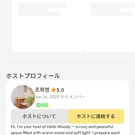
機能付洗濯機

✅ 電子レンジ、電気ケトル、炊飯器、掃除機、冷蔵庫
·freezer 🍽️

✅2種類のテーブル:低温時用低床テーブル+食事·作業用テ
ーブル、遠隔作業用テーブル

🌆完璧なロケーション=簡単に探索できます

🚶♂️釜田駅(1号線)徒歩5分

☕全浦カフェ通りから5分、魅力的なカフェやグルメスポ
ットがいっぱいの地元のお気に入りです

ホストプロフィール
🛍️西面、ロッテ百貨店、市民公園などアクセスが便利で
す

조희영 
5.0
🚌コンビニ、マート、薬局、バス停、地下鉄路線に囲ま
Jun 26, 2025 からメンバー  
れています

認証
🧳 あらゆる種類の旅行に最適です！

ホストについて
ホストに連絡する
-パートナー、家族、友人と単独で旅行する場合でも、こ
Hi, I'm your host at Hello Woody — a cozy and peaceful 
のスペースはすべてに適しています！

space filled with warm wood and soft light. I prepare each 