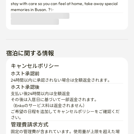
- 長期滞在？ リモートワークにも十分なストレージと平
stay with care so you can feel at home, take away special 
和な環境を提供します💻
memories in Busan. ?✨
宿泊に関する情報
キャンセルポリシー
ホスト承認前
24時間以内に承認されない場合は全額返金されます。
ホスト承認後
支払い後24時間以内は全額返金
その後は入居日に基づいて一部返金されます。

（Enkoのサービス料は返金されません）
ご希望の日程を追加してキャンセルポリシーをご確認くだ
さい。
管理費請求方式
固定の管理費が含まれています。使用量が上限を超えた場