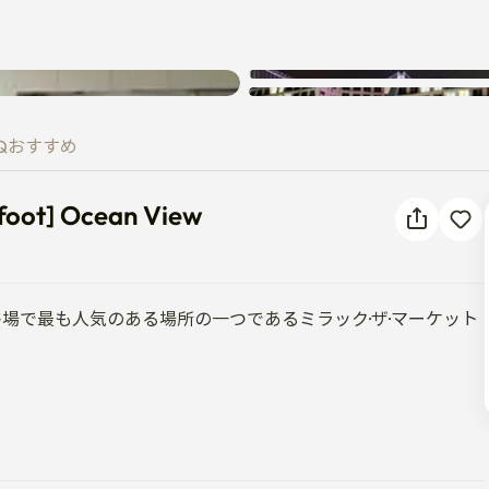
 on foot] Ocean View
Q
おすすめ
foot] Ocean View
浴場で最も人気のある場所の一つであるミラック·ザ·マーケット