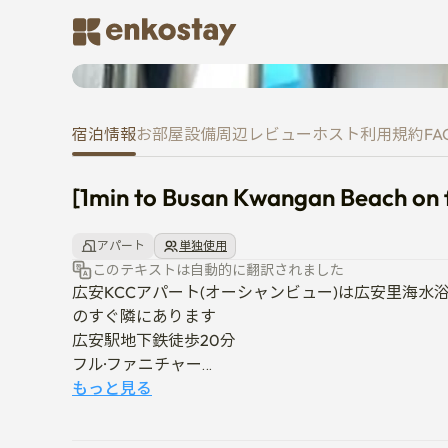
[1min to Busan Kwangan Beach
宿泊情報
お部屋
設備
周辺
レビュー
ホスト
利用規約
FA
[1min to Busan Kwangan Beach on 
アパート
単独使用
このテキストは自動的に翻訳されました
広安KCCアパート(オーシャンビュー)は広安里海水
のすぐ隣にあります

広安駅地下鉄徒歩20分

フル·ファニチャー

月次管理費精算（請求書基準）
もっと見る