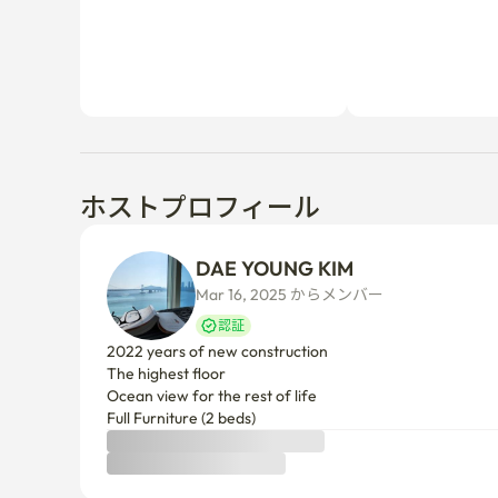
ホストプロフィール
DAE YOUNG KIM
Mar 16, 2025 からメンバー  
認証
2022 years of new construction

The highest floor

Ocean view for the rest of life

Full Furniture (2 beds)