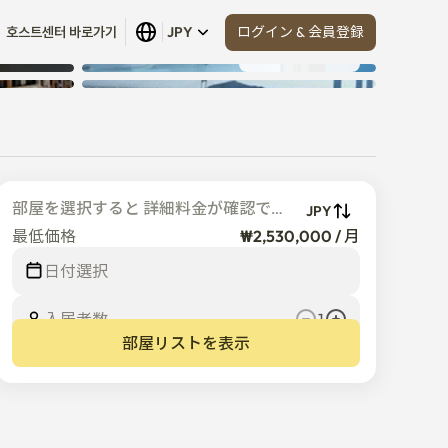
ログイン & 会員登録
호스트센터 바로가기
JPY
すべて見る
 (
5
)
部屋を選択すると 詳細料金が確認でき
JPY
ます
最低価格
₩2,530,000 / 月
日付選択
入居者数  
1
部屋リストを表示