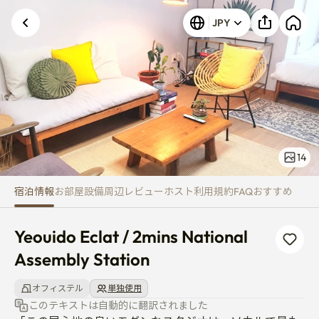
Yeouido Eclat / 2mins National
JPY
14
宿泊情報
お部屋
設備
周辺
レビュー
ホスト
利用規約
FAQ
おすすめ
Yeouido Eclat / 2mins National 
Assembly Station
オフィステル
単独使用
このテキストは自動的に翻訳されました