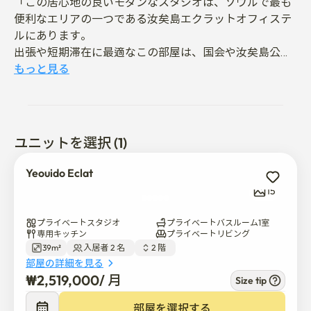
「この居心地の良いモダンなスタジオは、ソウルで最も
便利なエリアの一つである汝矣島エクラットオフィステ
ルにあります。

出張や短期滞在に最適なこの部屋は、国会や汝矣島公園
などの公共交通機関や近隣のランドマークに簡単にアク
もっと見る
セスできます。」
ユニットを選択 (1)
Yeouido Eclat
15
プライベートスタジオ
プライベートバスルーム1室
専用キッチン
プライベートリビング
39m²
入居者 2 名  
2 階  
部屋の詳細を見る
₩
2,519,000
/ 
月
Size tip
部屋を選択する