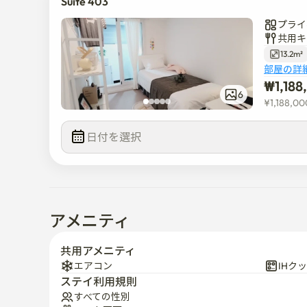
Suite 403
 - バスや地下鉄で約25~28分です。

プライ
2. 宿泊施設詳細

共用キ
1) 主要条件

13.2m²
 - 短期滞在可能(1ヶ月)

部屋の詳
₩
1,18
 - 部屋代以外の追加費用は発生しません

6
 - 家賃:78万ウォン~100万ウォン[★前払い]

¥
1,188,00
** エレベーターはありません

日付を選択  
2) 個室

 - 広々とした部屋と広いベッド

 - 大きなダブル ペイン ウィンドウ（ノイズが完全に
 - プライベートバスルーム&シャワールーム

アメニティ
 - 個別電子機器

  : エアコン、ヒーター、LGドラム洗濯機、乾燥機
共用アメニティ
 - 高級机兼ハンガー

エアコン
IHク
ステイ利用規則
 - 個別高速インターネット

すべての性別
 - スタジオと同じ防音壁工事(耐火工事)です
