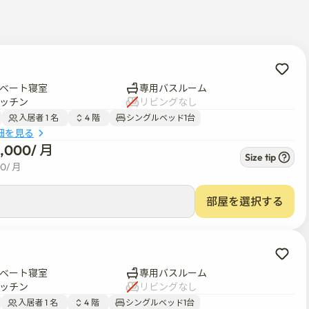
があります。

ー兼用）、冷蔵庫、電子レンジ、机、椅子、クローゼット、個人
。

能です。（キッチン共有のみです）

ベート寝室
専用バスルーム
ッチン
リビングなし
入居者 1 名  
4 階  
シングルベッド1台
ています。 そして地理的にはソウルの中心部に位置してお
細を見る
8,000
/ 
月
などが近くにあり、公共交通機関を利用してソウルの主要大学や
Size tip
00
/ 
月
部屋を選択する
います。

===

ベート寝室
専用バスルーム
ッチン
リビングなし
ジャンギルにあります。

入居者 1 名  
4 階  
シングルベッド1台