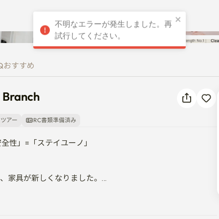
不明なエラーが発生しました。再
iv. Branch
試行してください。
Q
おすすめ
. Branch
オツアー
RC書類準備済み
全性」=「ステイユーノ」

家電、家具が新しくなりました。

の防疫業者であるセスコが毎月防疫サービスを行っています。
