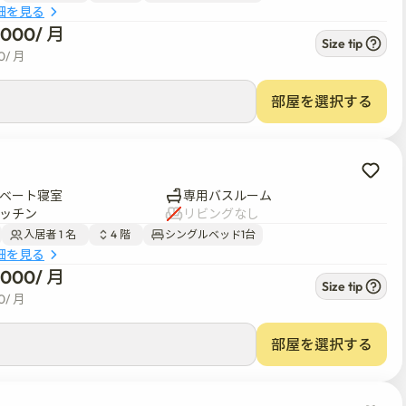
細を見る


8,000
/ 
月
Size tip
0
/ 
月
停車します

部屋を選択する
ベート寝室
専用バスルーム
ッチン
リビングなし
入居者 1 名  
4 階  
シングルベッド1台
細を見る
す

8,000
/ 
月
Size tip
0
/ 
月
部屋を選択する