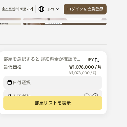
ログイン & 会員登録
호스트센터 바로가기
JPY
すべて見る
 (
21
)
部屋を選択すると 詳細料金が確認でき
JPY
ます
最低価格
₩1,078,000 / 月
¥
1,078,000
/
月
日付選択
入居者数  
1
部屋リストを表示