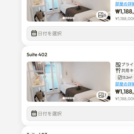
部屋の詳
1. 主要な学校や地域に行くにはどうすればいいですか
₩
1,18
6
¥
1,188,00
漢陽大学

 - 地下鉄2号線または5号線の2つの停留所のみバスで
日付を選択  
建国大学校

 - バスで2駅、徒歩で約15分です。

Suite 402
世宗大学校

プライ
 - バス3駅

共用キ
13.2m²
部屋の詳
清潭駅行き、奉恩寺駅行き、三成洞コエックス行きで
₩
1,18
 - バス3~5駅

7
¥
1,188,00
蚕室ロッテワールドモール行きです

 - 地下鉄2号線 5駅

日付を選択  
江南駅行きです
