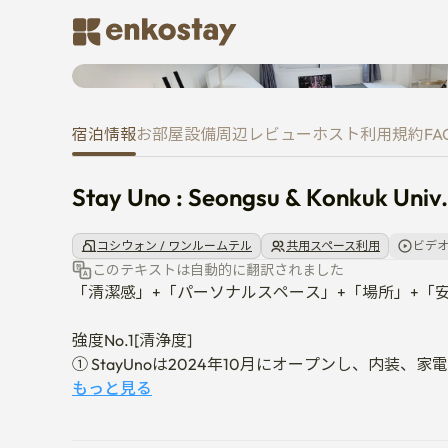
ルームツアー動画
Stay Uno : Seongsu & Konkuk Un
宿泊情報
お部屋
設備
周辺
レビュー
ホスト
利用規約
FA
Stay Uno : Seongsu & Konkuk Univ
コシウォン / ワンルームテル
共用スペース利用
ビデ
このテキストは自動的に翻訳されました
「清潔感」+「パーソナルスペース」+「場所」+「安
強度No.1[清浄度]

① StayUnoは2024年10月にオープンし、内装、
② 毎日専門業者を通じて掃除をしており、韓国1位
もっと見る
強度No.2。 【パーソナルスペース】
