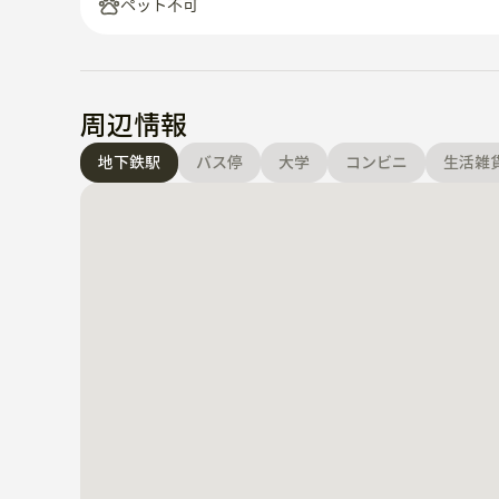
ペット不可
 - ダブルドアロック（屋外）

 - 月間害虫駆除サービス（Cesco）

3) 共有キッチン

周辺情報
 - 氷浄水器

 - コーヒーマシン、コーヒー豆(聖水洞有名カフェ、
地下鉄駅
バス停
大学
コンビニ
生活雑
 - 炊飯器

 - ラーメン5~6種類

 - 食品廃棄物処理装置

 - 調理器具·食器等。

 - 救急箱

※ お問い合わせやご予約は、いつでも以下の方法でお
- テキストまたはコール +82 10 8471387

- WhatsApp: +82 10 8471 3877

- E-メール: stayuno2024@naver.com

韓国で楽しくて幸せな思い出を たくさん作ってあげま
ありがとうございます。