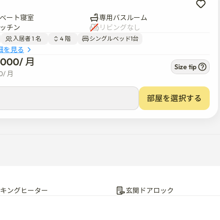
ベート寝室
専用バスルーム
ッチン
リビングなし
入居者 1 名  
4 階  
シングルベッド1台
細を見る
8,000
/ 
月
Size tip
0
/ 
月
部屋を選択する
遮断されました）

、電子レンジ、ダブルドア冷蔵庫

ッキングヒーター
玄関ドアロック