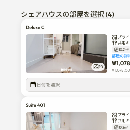
① 各部屋には専用バスルーム（トイレとシャワー）
② 洗濯機（ドライヤー兼用）、エアコン（ヒータ
シェアハウスの部屋を選択 (4)
Wi-Fiなど、生活に必要なものはすべて揃っています
▶ そのため、99%のプライベートライフが部屋で可
Deluxe C
** 居住者専用。 不正アクセス禁止

プライ
共用キ
強度No.3。 【所在地】

10.7m²
① 最近、韓国で最も暑い地域である聖水洞に位置し
部屋の詳
り、どこでも簡単にアクセスできます。

₩
1,07
② 地下鉄2号線聖水駅、7号線建国大学駅、バス停
10
¥
1,078,0
名所に簡単に行くことができます。

日付を選択  
強度No.4。 【安全性】

① 中央玄関と各部屋には電子ドアロックが設置されて
② CCTV 11台 24時間録画（部外者不可）

Suite 401
==========================================
プライ
共用キ
※ 聖水駅と建国大学駅から徒歩8~9分です。 ヨンム
13.2m²