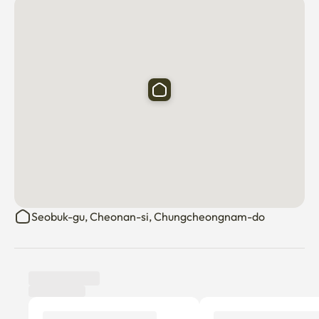
します。

- 国道1号線に面しているため交通が便利で、地下鉄1号線
の成歓駅、稷山駅を利用することができます。 天安牙山
駅まで自家用車で25分の距離です。

- 団地の前にバス停があり、便利に移動できます。

--南ソウル大学まで徒歩で15分ほどかかります。
Seobuk-gu, Cheonan-si, Chungcheongnam-do