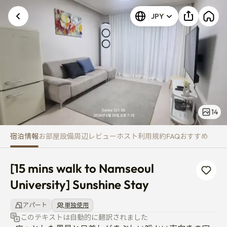
[15 mins walk to Namseoul Unive
JPY
14
宿泊情報
お部屋
設備
周辺
レビュー
ホスト
利用規約
FAQ
おすすめ
[15 mins walk to Namseoul 
University] Sunshine Stay
アパート
単独使用
このテキストは自動的に翻訳されました