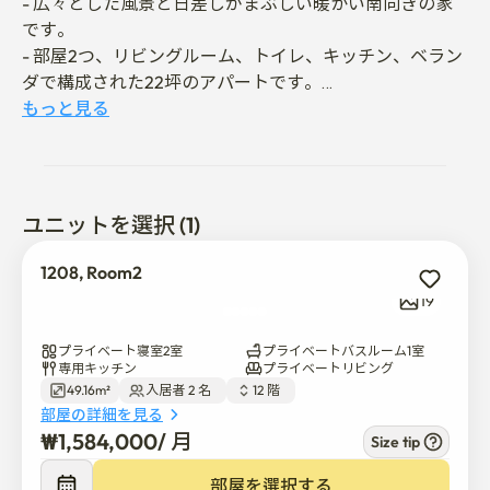
- 広々とした風景と日差しがまぶしい暖かい南向きの家
です。

- 部屋2つ、リビングルーム、トイレ、キッチン、ベラン
ダで構成された22坪のアパートです。

- リニューアルと新しい家電、什器類で改装された新居
もっと見る
です。

- クイーンベッド2台、ドレッサー、収納棚、家電、キッ
チン用品、乾燥可能なトロン洗濯機、55インチTV、超高
速インターネットまで全て備えられています。

ユニットを選択 (1)
-Wi-Fiパスワードはルーターに書かれています。

1208, Room2
- 入居は非対面で行われます。

19
- 利用可能な最大人数は4人で、それにより電気、ガス料
金が過度な場合は追加請求されます。

プライベート寝室2室
プライベートバスルーム1室
- 室内およびベランダでは喫煙禁止です。 タバコの臭い
専用キッチン
プライベートリビング
49.16m²
入居者 2 名  
12 階  
がある場合、損害賠償請求されます。

部屋の詳細を見る
- 契約が確定したら入居および利用案内メッセージをお
₩
1,584,000
/ 
月
Size tip
送りします。

- 22時以降は屋内静粛にお願いします。

部屋を選択する