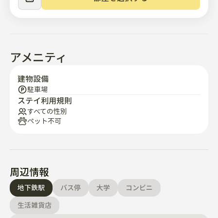
- ペット連れはできません。

- トップ層で階間騒音は自由であり、防音扉の施工で静
かです。

- 京釜線列車が通る姿と成歓川、城山をすべて眺望でき
アメニティ
るベランダビューが幻想的で、55インチのテレビで映画
鑑賞も楽しめます。

建物設備
- 団地の周辺に2000世帯のアパート団地があり、コンビ
駐車場
ニや生活便宜施設が充実していて、水曜日ごとに団地で
ステイ利用規則
アパート市場が開かれます。

すべての性別
ペット不可
- 道の向こうに天安市北部のスポーツセンターがあり、
プールやスポーツジムを徒歩で利用できます。

- 100年伝統のソンファン梨花市場が1、6日に開かれま
す。 '私の解放日誌'の背景であるソンファンからソンフ
ァンスンデの味をお楽しみいただくことをお勧めしま
周辺情報
す。

地下鉄駅
バス停
大学
コンビニ
- 近隣の産業団地に出張に来られた方、引越し準備およ
びリモデリングで臨時空間が必要な方、旅行に来られた
生活雑貨店
方、南ソウル大学校の学生および教職員の方々、皆歓迎