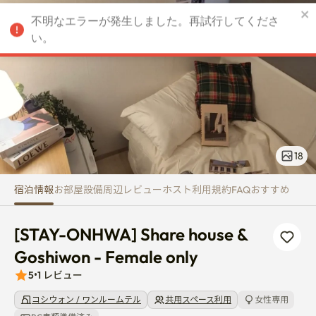
[STAY-ONHWA] Share house & 
不明なエラーが発生しました。再試行してくださ
JPY
い。
18
宿泊情報
お部屋
設備
周辺
レビュー
ホスト
利用規約
FAQ
おすすめ
[STAY-ONHWA] Share house & 
Goshiwon - Female only
5
•
1
レビュー
コシウォン / ワンルームテル
共用スペース利用
女性専用