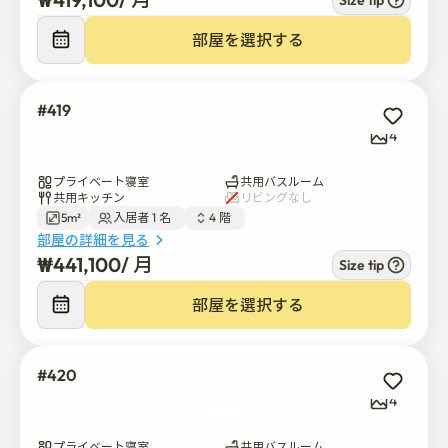
ご飯、ラーメン、コーヒーは無料で提供されます 

Size tip
¥
419,100
/ 
月
3. 共用洗濯室には洗濯機2台と乾燥機2台があります(洗濯
洗剤と柔軟剤は無料で提供されます)

部屋を選択する
4. 各フロアには2つの共用バスルームと2つの共用シャワ
ールームがあります（ボディウォッシュ、シャンプー、
コンディショナーは無料です）

#419
5. メインエントランスにはプライマリデジタルドアロッ
4
クがあり、外部からの侵入から安全なセキュリティを確
保します。

プライベート寝室
共用バスルーム
共用キッチン
リビングなし
6. センターエアコンと個別暖房が提供されます

5m²
入居者 1 名  
4 階  
7. ヘアセット用のパウダールームがあります。 (スチーム
部屋の詳細を見る
アイロン、カールアイロン、ヘアドライヤーを装備して
₩
441,100
/ 
月
Size tip
います)

¥
441,100
/ 
月
部屋を選択する
# 民間施設

1. デジタル·ドア·ロック·イン·ルーム

2. ベッド、デスク、冷蔵庫

#420
3. 個々の部屋のスプリンクラー、火災検知器、個々のデ
4
ジタルドアロック、目にやさしいLED照明です。
