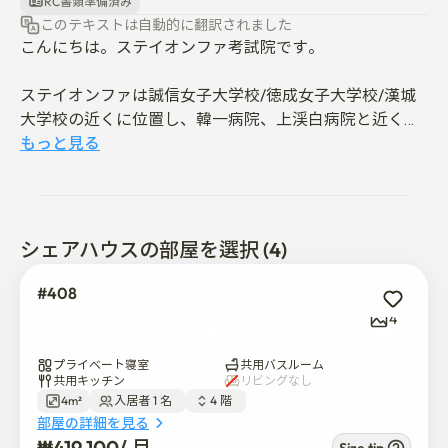
RC書類準備済み
このテキストは自動的に翻訳されました
こんにちは。ステイオンファ考試院です。

ステイオンファは誠信女子大学校/徳成女子大学校/漢城
大学校の近くに位置し、韓一病院、上渓白病院と近く、
生活インフラが豊かなところです。 地下鉄の駅に直結す
もっと見る
る建物で、双門駅から徒歩1分です。 （回線番号 4）。 
地下鉄で20分の距離に東大門駅と鍾路駅が近いです。(1
号線)

シェアハウスの部屋を選択 (4)
また、近くには韓国の伝統市場と有名な史跡地があり、
周辺の飲食店や生活必需品を購入できる設備の整ったス
#408
ーパーマーケットがあり、生活が便利です。

4
# 共用施設

プライベート寝室
共用バスルーム
1. 無線LAN(5G)とパスワードを入力すると、無料Wi-Fiを
共用キッチン
リビングなし
4m²
入居者 1 名  
4 階  
利用できます。

部屋の詳細を見る
2. 建物の3階に共用キッチンがあります、 

₩
419,100
/ 
月