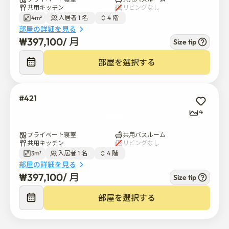
プライベート寝室
共用バスルーム
# 問い合わせチャネル

共用キッチン
リビングなし
1. Eメールに関するお問い合わせ: 
4m²
入居者 1 名  
4 階  
teamjaedong0903@naver.com

部屋の詳細を見る
2. カカオID:@stayonhwa_ssm

₩
397,100
/ 
月
Size tip
3. 電話:010-2950-0900

¥
397,100
/ 
月
4. 住所:ソウル特別市道峰区道峰路467
部屋を選択する
#421
4
プライベート寝室
共用バスルーム
共用キッチン
リビングなし
3m²
入居者 1 名  
4 階  
部屋の詳細を見る
₩
397,100
/ 
月
Size tip
¥
397,100
/ 
月