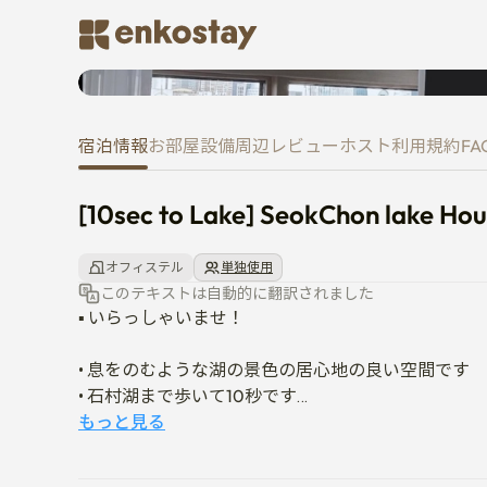
[10sec to Lake] SeokChon lake
宿泊情報
お部屋
設備
周辺
レビュー
ホスト
利用規約
FA
[10sec to Lake] SeokChon lake Ho
オフィステル
単独使用
このテキストは自動的に翻訳されました
▪️ いらっしゃいませ！

• 息をのむような湖の景色の居心地の良い空間です

• 石村湖まで歩いて10秒です

• 暖かく環境に優しいマルチレベル照明により、究極
もっと見る
• カフェ通り、ロッテデパート、ロッテワールド、
• 静かな夜の散歩に最適です
