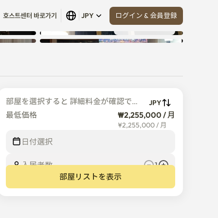
ログイン & 会員登録
호스트센터 바로가기
JPY
すべて見る
 (
21
)
部屋を選択すると 詳細料金が確認でき
JPY
ます
最低価格
₩2,255,000 / 月
¥
2,255,000
/
月
日付選択
入居者数  
1
部屋リストを表示