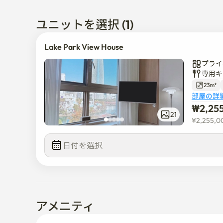
• デジタルドアロック、ミッドレベルアクセスドア、C
忘れられない思い出を素敵な景色で作りましょう🌅

ユニットを選択 (1)
⸻

Lake Park View House
プライ
▪️ 客室利用ガイドライン

専用キ
23m²
• 予約確認後、完全な指示が提供されます

部屋の詳
• 2名様分のスタンダード予約（追加ゲストのお問い合
₩
2,25
• 騒音に関する苦情を避けるためにご協力をお願い
21
¥
2,255,0
• 家財道具の撤去や破損はありません

日付を選択  
⸻

▪️ 特別条項

• 住民登録ができません

アメニティ
• ペット禁止/禁煙 – 違反した場合、₩ 25万件の清
上記の条件に違反した場合、追加の補償金が発生する