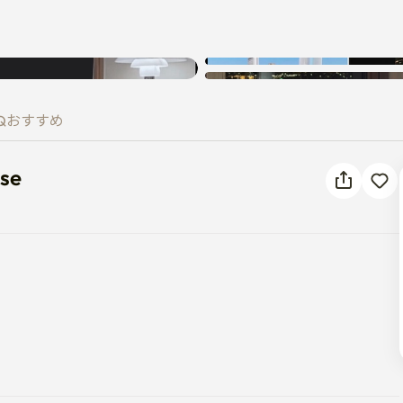
不明なエラーが発生しました。再
 House
試行してください。
Q
おすすめ
use
の快適さを実現します

ソンリダンギル有名飲食店まで徒歩圏内です
