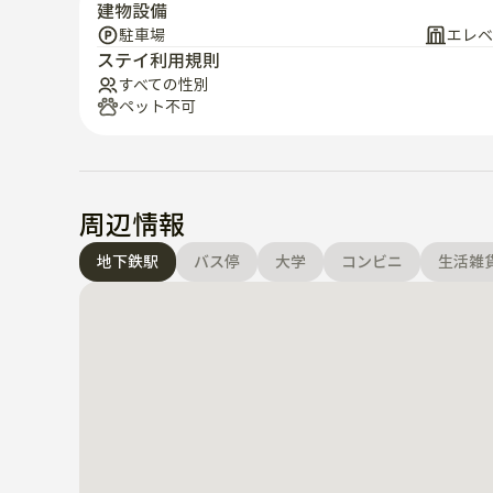
建物設備
駐車場
エレベ
⸻

ステイ利用規則
すべての性別
▪️ 英語と韓国語の両方でサポートしています🇰🇷🇺🇸
ペット不可
⸻

▪️ 所在地·交通機関

周辺情報
• 石村湖まで歩いて10秒です

地下鉄駅
バス停
大学
コンビニ
生活雑
• 徒歩5~15分:

 – トレンディカフェ

 – ロッテ百貨店

 – ロッテタワー

 – ロッテワールド

 – ソンリダンギル人気店

 – バンイ·フード·アレー

• 地下鉄駅徒歩15分以内:
