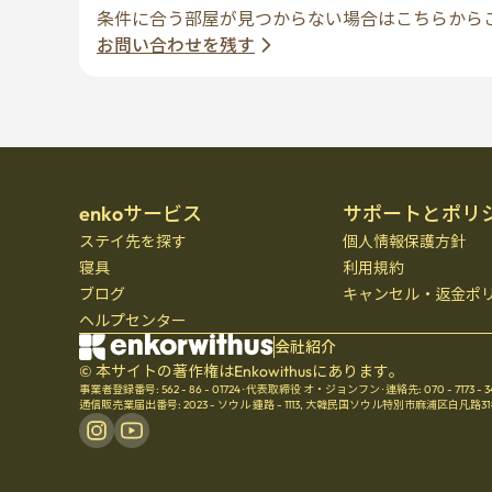
条件に合う部屋が見つからない場合はこちらから
お問い合わせを残す
enkoサービス
サポートとポリ
ステイ先を探す
個人情報保護方針
寝具
利用規約
ブログ
キャンセル・返金ポ
ヘルプセンター
会社紹介
© 本サイトの著作権はEnkowithusにあります。
事業者登録番号: 562 - 86 - 01724
·
代表取締役 オ・ジョンフン
·
連絡先: 070 - 7173 - 
通信販売業届出番号: 2023 - ソウル 鍾路 - 1113
,
大韓民国ソウル特別市麻浦区白凡路31ギル21、Se