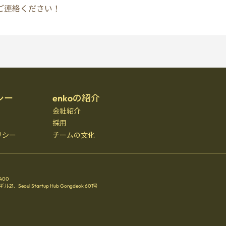
ご連絡ください！
シー
enkoの紹介
会社紹介
採用
リシー
チームの文化
3400
oul Startup Hub Gongdeok 601号