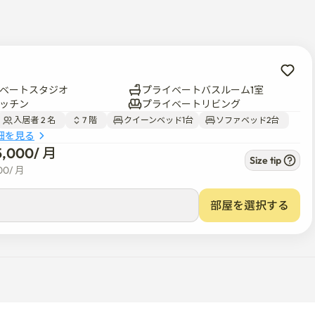
CTVで保護します

ベートスタジオ
プライベートバスルーム1室
ッチン
プライベートリビング
入居者 2 名  
7 階  
クイーンベッド1台
ソファベッド2台  
細を見る
わせ）

5,000
/ 
月
します。パーティーや大きな騒音は発生しません

Size tip
00
/ 
月
部屋を選択する
掃料金が適用されます

可能性があります
