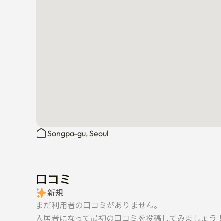
 – 9号線:石村駅、石村古墳駅

 – 2号線:蚕室駅

• ソウル峨山病院12分

• 蚕室公園まで10分です

• 食料品オプション:GSザ·フレッシュ&ロッテマート（徒
• 三成駅、江南駅、水西駅まで簡単にアクセスでき
Songpa-gu, Seoul
口コミ
新規
まだ利用者の口コミがありません。
入居者になって最初の口コミを投稿してみましょう