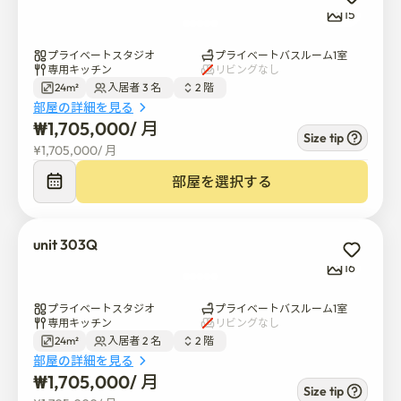
15
一般廃棄物

食品廃棄物

プライベートスタジオ
プライベートバスルーム1室
リサイクル品: プラスチック、紙、ガラス、缶

専用キッチン
リビングなし
24m²
入居者 3 名  
2 階  
混合ごみは回収されず、罰金が科されることがありま
部屋の詳細を見る
す。

₩
1,705,000
/ 
月
Size tip
¥
1,705,000
/ 
月
🤫 待機時間

部屋を選択する
10時から8時の間は騒音を少なくしておきましょう。

派手な音楽やパーティーはありません。

unit 303Q
16
🚭禁煙

プライベートスタジオ
プライベートバスルーム1室
室内、トイレ、廊下、階段、建物全体の喫煙は厳禁で
専用キッチン
リビングなし
す。

24m²
入居者 2 名  
2 階  
部屋の詳細を見る
₩
1,705,000
/ 
月
🧼 清潔維持

Size tip