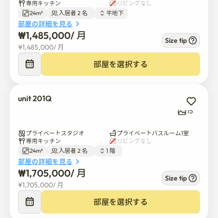
専用キッチン
リビングなし
洗濯機

24m²
入居者 2 名  
半地下
掃除機

部屋の詳細を見る
デジタルドアロック 🔐

₩
1,485,000
/ 
月
Size tip
¥
1,485,000
/ 
月
※ 植物、ポスター、クッション、スタイリング小物な
部屋を選択する
ど、写真の装飾品はフォトステージング専用で、付属し
ていません。

unit 201Q
🧺 ご自身で準備をお願いします

15
江南2はホテルやサービスアパートではなく、民間賃貸
プライベートスタジオ
プライベートバスルーム1室
住宅として運営されています。

専用キッチン
リビングなし
生活用品のご用意をお願いします。

24m²
入居者 2 名  
1 階  
部屋の詳細を見る
₩
1,705,000
/ 
月
未提供:

Size tip
¥
1,705,000
/ 
月
寝具、毛布、枕、シーツ

部屋を選択する
タオル
