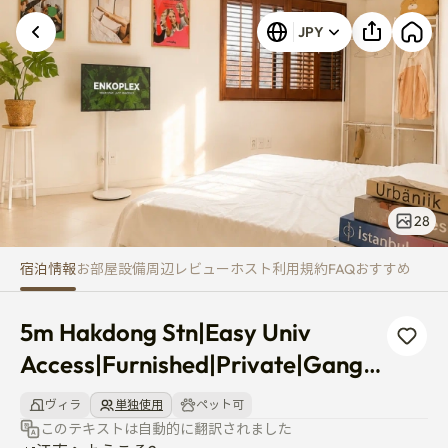
5m Hakdong Stn|Easy Univ Acc
JPY
28
宿泊情報
お部屋
設備
周辺
レビュー
ホスト
利用規約
FAQ
おすすめ
5m Hakdong Stn|Easy Univ 
Access|Furnished|Private|Gangn
am 2
ヴィラ
単独使用
ペット可
このテキストは自動的に翻訳されました