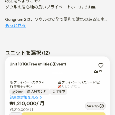
🌿江南へようこそ2

ソウルの居心地の良いプライベートホームです🏡

Gangnam 2は、ソウルの安全で便利で活気のある江南区
論峴洞にある外国人にやさしい個室です。

もっと見る
プライベートで快適な滞在先を求める留学生、交換留学
生、語学学校の学生、デジタルノマドに最適です。 ✨

ユニットを選択 (12)
📍立地条件抜群

Unit 101Q(Free utilities)(Event)
7号線鶴洞駅から約5分です🚇

14
簡単アクセス:

プライベートスタジオ
プライベートバスルーム1室
専用キッチン
リビングなし
24m²
入居者 2 名  
半地下
建国大学:約27分

部屋の詳細を見る
漢陽大学:約28分

₩
1,210,000
/ 
月
東国大学:約31分

Size tip
¥
1,210,000
/ 
月
江南駅、カロスキル、語学学校、カフェ、レストラン
