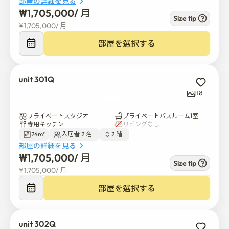
部屋の詳細を見る
江南2はエレベーターのない4階建ての建物です。

₩
1,705,000
/ 
月
Size tip
¥
1,705,000
/ 
月
客室は201号室から403号室までです。

部屋を選択する
201号室は実際の1階にあるので、重い荷物を持つテナン
トにとっては楽です。

高い部屋は、階段を上り約1~3回のフライトしかありませ
unit 301Q
ん。

18
📋ハウスルール

プライベートスタジオ
プライベートバスルーム1室
専用キッチン
リビングなし
24m²
入居者 2 名  
2 階  
ご家庭を清潔に保ち、平和にお過ごしいただけますよう
部屋の詳細を見る
お願いいたします🌱

₩
1,705,000
/ 
月
Size tip
¥
1,705,000
/ 
月
🗑️ゴミ分別

部屋を選択する
韓国には厳格なゴミ処理ルールがあります。

別々にお願いします:

unit 302Q