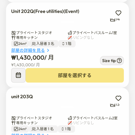
皿、ボウル、カップ、食器

鍋·フライパン

Unit 202Q(Free utilities)(Event)
洗濯洗剤

14
清掃用品

シャンプー、ボディウォッシュ、ハンドソープ

プライベートスタジオ
プライベートバスルーム1室
トイレットペーパー

専用キッチン
リビングなし
24m²
入居者 3 名  
1 階  
部屋の詳細を見る
江南の個室をリーズナブルな価格で楽しみながら、自分
₩
1,430,000
/ 
月
好みのアイテムを自由にご利用いただけます😊

Size tip
¥
1,430,000
/ 
月
🔒 安全·プライベート

部屋を選択する
安全なデジタルドアロックでプライベートルームをお楽
しみいただけます。

unit 203Q
私たちの英語を話すチームは、滞在中に海外のテナント
13
をサポートするためにここにいます。

プライベートスタジオ
プライベートバスルーム2室
専用キッチン
リビングなし
🏢建物情報

24m²
入居者 1 名  
1 階  