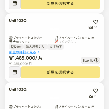
部屋を選択する
コンビニや市場、カフェ、地元のレストランも徒歩圏内
にあります。

鶴洞公園も近くにあります。短い散歩や朝のジョギング
Unit 102Q
に最適です🌳

10
🛋️内容

プライベートスタジオ
プライベートバスルーム1室
専用キッチン
リビングなし
24m²
入居者 2 名  
半地下
各部屋には独立した生活のための必須の家具や器具が付
部屋の詳細を見る
いています。

₩
1,485,000
/ 
月
Size tip
¥
1,485,000
/ 
月
含まれる項目は次のとおりです:

部屋を選択する
ベッド 🛏️

物置

Unit 103Q
テーブル&チェア

14
ストーブ

冷蔵庫

プライベートスタジオ
プライベートバスルーム1室
マイクロ波
