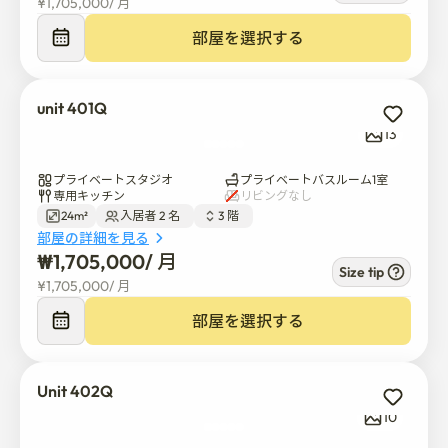
¥
1,705,000
/ 
月
入居者は、滞在中に自分の部屋を清潔に保つ責任があり
部屋を選択する
ます。

お引越しの際は、お部屋のご返却をお願いいたします。

unit 401Q
🐾ペットポリシー

13
ペットは事前承認がある場合のみ許可されます。

プライベートスタジオ
プライベートバスルーム1室
ペットと一緒に宿泊する場合は、退去時の特別な修復条
専用キッチン
リビングなし
24m²
入居者 2 名  
3 階  
件に同意する必要があります。

部屋の詳細を見る
₩
1,705,000
/ 
月
ペットによる損傷、臭い、汚れ、傷、または追加クリー
Size tip
¥
1,705,000
/ 
月
ニングによって追加料金が発生する可能性があります。

部屋を選択する
💚ベスト·フォー

Gangnam 2はあなたが望むなら素晴らしい選択です:

Unit 402Q
10
江南個室
