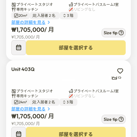
安全で便利な環境です

プライベートスタジオ
プライベートバスルーム1室
専用キッチン
リビングなし
大学や語学学校に簡単にアクセスできます

20m²
入居者 2 名  
3 階  
ソウルの勉強、仕事、探検のための素朴で居心地の良い
部屋の詳細を見る
家です✨
₩
1,705,000
/ 
月
Size tip
¥
1,705,000
/ 
月
部屋を選択する
Unit 403Q
15
プライベートスタジオ
プライベートバスルーム1室
専用キッチン
リビングなし
24m²
入居者 2 名  
3 階  
部屋の詳細を見る
₩
1,705,000
/ 
月
Size tip
¥
1,705,000
/ 
月
部屋を選択する