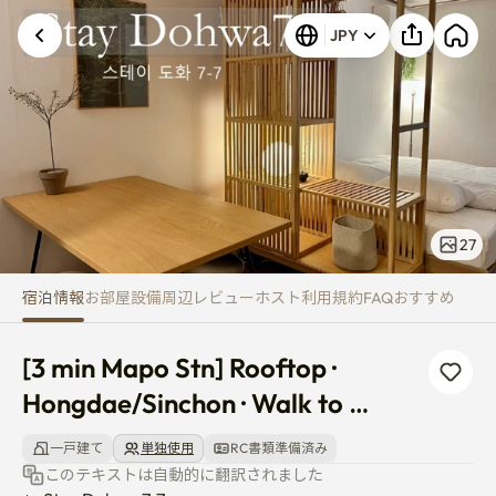
[3 min Mapo Stn] Rooftop · Ho
JPY
27
宿泊情報
お部屋
設備
周辺
レビュー
ホスト
利用規約
FAQ
おすすめ
[3 min Mapo Stn] Rooftop · 
Hongdae/Sinchon · Walk to 
Sogang
一戸建て
単独使用
RC書類準備済み
このテキストは自動的に翻訳されました