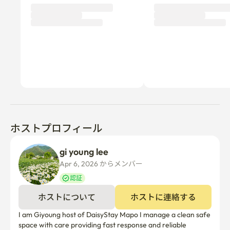
泊サービスは提供しておりません。

📷 写真の寝具は空間演出のための撮影画像であり、実際
の提供品目とは関係ありません。

🛏️ ベッドは備え付けられており、寝具の利用可否は契約
内容により別途決定されます。

👥 基準人数:2名

📄 契約時には実際の利用人数を必ずお知らせください。

🔑 契約締結後の入室に関する事項をご案内いたします。

🚪 チェックイン 16:00 / チェックアウト 11:00

🚫 利用制限事項

ホストプロフィール
🐾 ペットのご入室は難しいです。

🚭 室内全エリア禁煙です。（電子タバコ含む）

gi young lee
🎉 パーティー、イベントおよび過度な騒音は禁止されて
Apr 6, 2026 からメンバー  
います。

認証
ホストについて
ホストに連絡する
🌿 ルーフトップ利用案内

I am Giyoung host of DaisyStay Mapo I manage a clean safe 
🌿 ルーフトップは静かにご利用くださいますようお願い
space with care providing fast response and reliable 