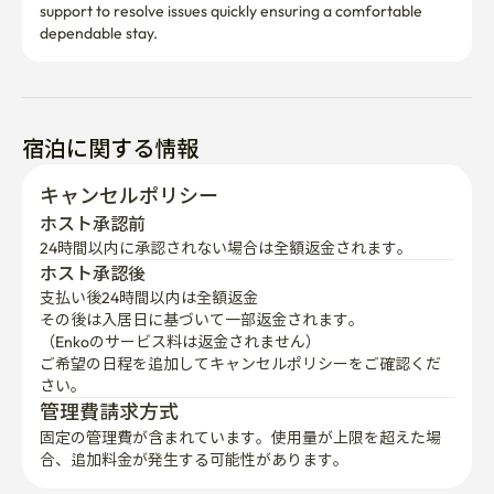
いたします。 

support to resolve issues quickly ensuring a comfortable 
dependable stay.
🔇 午後10時以降は騒音が発生しないようご協力をお願い
いたします。

⚠️ 安全のため、手すりの上に登る行為は禁止されていま
す。

宿泊に関する情報
🧹 施設利用案内

キャンセルポリシー
🧹 施設の破損またはひどい汚染が発生した場合、原状回
復費用が請求されることがあります。

ホスト承認前
24時間以内に承認されない場合は全額返金されます。
♻️ 退室時には分別排出および基本的な整理をお願いいた
ホスト承認後
します。

支払い後24時間以内は全額返金
⚠️ 利用規則に違反した場合、契約条件に基づき退室措置
その後は入居日に基づいて一部返金されます。

および追加費用が発生することがあります。
（Enkoのサービス料は返金されません）
ご希望の日程を追加してキャンセルポリシーをご確認くだ
さい。
管理費請求方式
固定の管理費が含まれています。使用量が上限を超えた場
合、追加料金が発生する可能性があります。