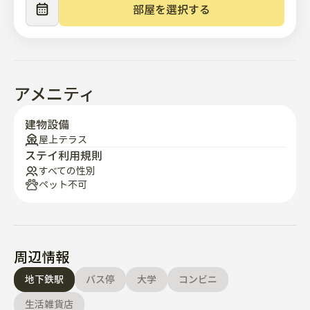
🌿 プライベートルーフトップテラス

部屋を選択する
独立した空間で便利にご利用いただけます。

🧰 生活施設

アメニティ
📺 移動型スマートTV

📶 無料Wi-Fi

建物設備
🧺 洗濯機

屋上テラス
ステイ利用規則
👔 スチームアイロン

すべての性別
🧥 ゆったりとしたクローゼットと収納スペース

ペット不可
🍳 冷蔵庫·電子レンジ·ガスレンジ

🍽️ 基本調理器具および食器

生活に必要な基本的な設備が整っております。

周辺情報
📍 周辺環境

地下鉄駅
バス停
大学
コンビニ
生活雑貨店
🚇 麻浦駅（5号線）徒歩3分
