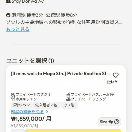
🏡 Stay Dohwa 7-7

🚇 麻浦駅 徒歩3分 · 公徳駅 徒歩8分

ソウルの主要地域への移動が便利な住宅用短期賃貸スペ
ースです。

もっと見る
🌿 プライベートルーフトップテラスを備えたワンルーム
型独立空間です。

ユニットを選択 (1)
👤 最大2名様までご利用いただけます。

出張、引越し、旅行、インテリア工事期間、海外入国、
[3 mins walk to Mapo Stn.] Private Rooftop Studio Stay
学業および長期滞在など、さまざまな目的の短期滞在に
24
適しています。

プライベートスタジオ
プライベートバスルーム1室
🏠 空間構成

専用キッチン
プライベートリビング
23.75m²
入居者 2 名  
3 階  
部屋の詳細を見る
🛌 クイーンサイズベッド1台

₩
1,859,000
/ 
月
🍳 キッチン

Size tip
¥
1,859,000
/ 
月
🛁 バスルーム
