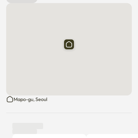
🚇 公徳駅（5·6号線·空港鉄道·京義中央線）徒歩8分

🚆 弘大·新村·汝矣島·ソウル駅·光化門などソウルの主要地
域への移動が便利です。

🎓 西江大学校や延世大学校、梨花女子大学校など主要大
学へのアクセスが便利です。

🌿 漢江公園と京義線森道を便利にご利用いただけます。

🍽️ 龍江味道や様々な飲食店、カフェを間近でご利用いた
だけます。

🏪 コンビニエンスストア、オリーブヤング、スーパーな
どの生活利便施設がすべて徒歩圏内にございます。

✈️ 公徳駅 空港鉄道を利用すると仁川国際空港まで便利に
移動できます。

Mapo-gu, Seoul
📋 ご利用案内

⚠️ 本スペースは住宅用短期賃貸契約のためのスペースで
す。

🚫 宿泊業とは異なり、寝具、タオル、洗面用具などの宿