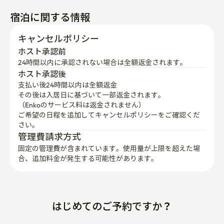
	• 江南駅までバスで10分です

	• 高速バスターミナルまで12分（地下鉄·徒歩）

キャンセルポリシー
	• 空港リムジンバス6009号 徒歩5分

ホスト承認前
	• カロスキル·セロスキル徒歩圏内

24時間以内に承認されない場合は全額返金されます。
	• 新世界江南付近、現代百貨店狎鴎亭店、ニューコアア
ホスト承認後
支払い後24時間以内は全額返金
ウトレット、キムズクラブ

その後は入居日に基づいて一部返金されます。

（Enkoのサービス料は返金されません）
⸻

ご希望の日程を追加してキャンセルポリシーをご確認くだ
さい。
🤍

管理費請求方式
固定の管理費が含まれています。使用量が上限を超えた場
メゾンベランダは、休息、旅行、ビジネスなど、あなた
合、追加料金が発生する可能性があります。
の滞在が暖かく、快適で、簡単に感じられるように注意
深く準備されています。

ご不明な点がございましたら、お気軽にお問い合わせく
はじめてのご予約ですか？
ださいませ。

あなたの親切なホストはすぐにあなたに戻ってきます 😊
入居案内メールを受け取る