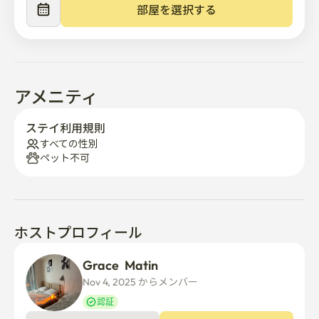
✨明るく快適なバスルームです

部屋を選択する
✨仕事、ダイニング、居心地の良いホームカフェに最適
な大型セラミックテーブルです

⸻

アメニティ
🍽アメニティ

ステイ利用規則
🛋アプライアンス

すべての性別
ペット不可
	• エアコン

	• 洗濯乾燥機

	• 冷蔵庫

	• マイクロ波

	• 電気ケトル

ホストプロフィール
	• 40 インチ Samsung スマート TV

	• 無料Wi-Fi

Grace  Matin
Nov 4, 2025 からメンバー  
🍳調理器具

認証
	• フライパン、鍋、まな板、キッチンツール
