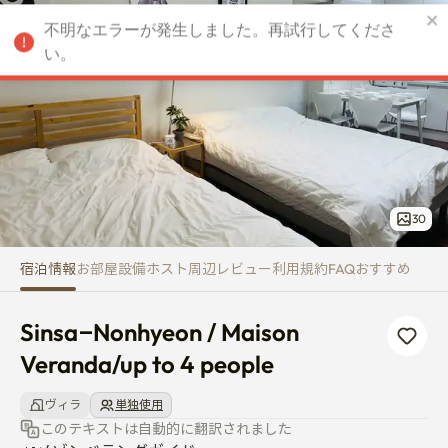
Sinsa–Nonhyeon / Maison Vera
不明なエラーが発生しました。再試行してくださ
JPY
い。
30
宿泊情報
お部屋
設備
ホスト
周辺
レビュー
利用規約
FAQ
おすすめ
Sinsa–Nonhyeon / Maison 
Veranda/up to 4 people
ヴィラ
単独使用
このテキストは自動的に翻訳されました