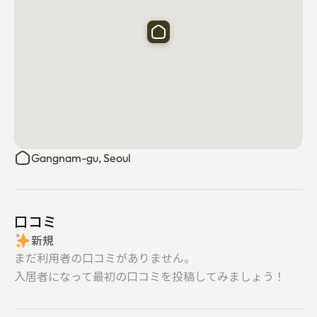
	• 室内禁煙

	• ペット禁止

⸻

🏪近隣便利

徒歩3~4分以内:

Gangnam-gu, Seoul
コンビニ·食料品店·オリーブヤング·ダイソー·スタバ☕

カフェ、レストラン、診療所、有名化粧品クリニックに
囲まれています🌿

必要なものはすべて近くにあります。レストラン、病
口コミ
院、薬局などです。

新規
まだ利用者の口コミがありません。
⸻

入居者になって最初の口コミを投稿してみましょう！
🚇交通機関

	• 新沙駅(3号線·新盆唐線) 徒歩3分

	• 論峴駅 (7号線) 徒歩6分

宿泊に関する情報