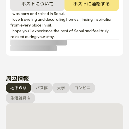
ホストについて
ホストに連絡する
	• 調理用セットアップ

I was born and raised in Seoul.

🍽食器

I love traveling and decorating homes, finding inspiration 
from every place I visit.

	• 食器 4点

I hope you’ll experience the best of Seoul and feel truly 
	• ワイングラス

relaxed during your stay.
🛌快適滞在

	• クイーンサイズベッド2台

	• 清潔、柔らかいマットレス

周辺情報
	• 40 インチ Samsung スマート TV (OTT アクセス)

地下鉄駅
バス停
大学
コンビニ
⸻

生活雑貨店
🏠ハウスルール

	• 16:00以降チェックイン

	• チェックアウト13:00前

チェックインの時間を調整する必要がある場合は、少な
くとも2日前までにご連絡をお願いします。
