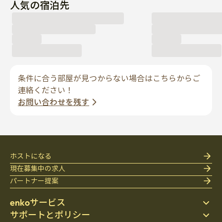
条件に合う部屋が見つからない場合はこちらからご
連絡ください！
お問い合わせを残す
ホストになる
現在募集中の求人
パートナー提案
enkoサービス
サポートとポリシー
ステイ先を探す
enkoの紹介
寝具
個人情報保護方針
ブログ
利用規約
会社紹介
会社紹介