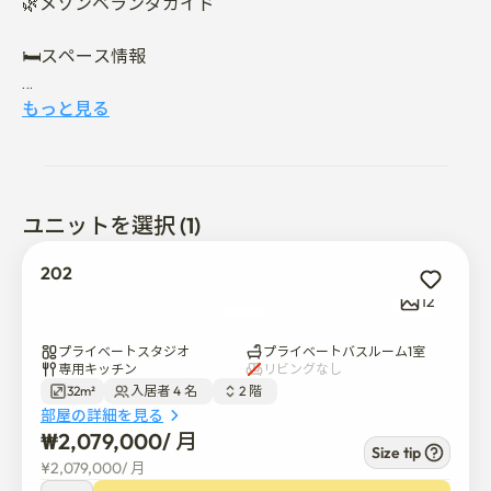
🌿メゾンベランダガイド

🛏スペース情報

メゾンベランダにはクイーンサイズのベッドが2つ用意
もっと見る
されており、2人のゲストにとって非常に快適で、最大4
人のゲストにとって十分な広さがあります。

以下のゲストに最適です:

ユニットを選択 (1)
	• 🚉地下鉄駅が近くにあり、ソウル周辺へのアクセスが
便利です

202
12
	新沙駅(3号線·新盆唐線) 徒歩3分

	• 論峴駅 (7号線) 徒歩6分

プライベートスタジオ
プライベートバスルーム1室
専用キッチン
リビングなし
32m²
入居者 4 名  
2 階  
	• 🎒荷物を持って簡単に到着できる完全装備の家が欲し
部屋の詳細を見る
いです

₩
2,079,000
/ 
月
Size tip
¥
2,079,000
/ 
月
✨最近リニューアルして綺麗になりました
