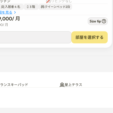
ッチン
リビングなし
入居者 4 名  
3 階  
クイーンベッド2台
細を見る
9,000
/ 
月
Size tip
00
/ 
月
部屋を選択する
ランスキーパッド
屋上テラス