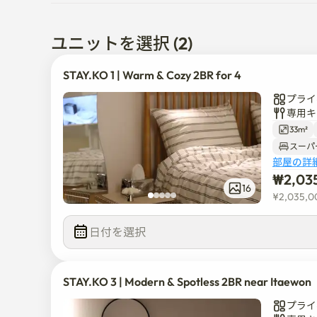
- 公共交通機関を利用して15～30分の距離に南
テインメントがあります。

ユニットを選択 (2)
🛏 クイーンベッドのあるメインルームと快適なサブ
🍳 電子レンジ·電気ポット·エスプレッソマシン·
STAY.KO 1 | Warm & Cozy 2BR for 4
す。

プライ
🌿 TV、Wi-Fi、洗濯機、乾燥機などの必須家電が備
専用キ
33m²
🏙️ ご利用案内

スーパ
- 非対面（セルフチェックイン）で運営されており
部屋の詳
- シングルベッド、クイーンベッド、ソファベッド
₩
2,03
- 屋上利用可能

16
¥
2,035,0
-ペットは許可されておりません。

日付を選択  
- 室内は禁煙です。（屋上での喫煙可能）
STAY.KO 3 | Modern & Spotless 2BR near Itaewon
プライ