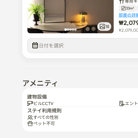
専用キ
33m²
部屋の詳
₩
2,07
18
¥
2,079,0
日付を選択  
アメニティ
建物設備
ビルCCTV
エント
ステイ利用規則
すべての性別
ペット不可