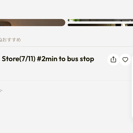
不明なエラーが発生しました。再
 Store(7/11) #2min to bus sto
試行してください。
Q
おすすめ
ore(7/11) #2min to bus stop


トアがあります。
