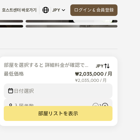
ログイン & 会員登録
호스트센터 바로가기
JPY
すべて見る
 (
16
)
p
部屋を選択すると 詳細料金が確認でき
JPY
ます
最低価格
₩2,035,000 / 月
¥
2,035,000
/
月
日付選択
入居者数  
1
部屋リストを表示