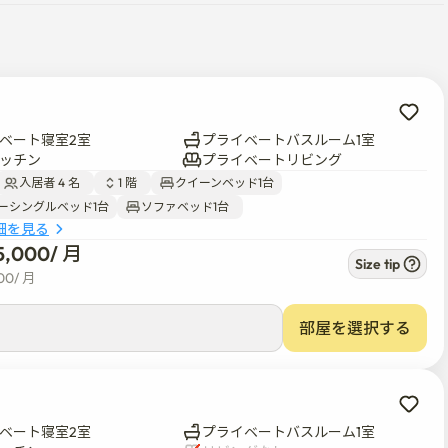
山タワー、景福宮、国立中央博物館、戦争記念館、ハイブエンター
ルーム、2つの寝室スペースが用意されています。

トースターまで備えたキッチンで簡単な料理もお楽しみいただけま
ベート寝室2室
プライベートバスルーム1室
わっております。

ッチン
プライベートリビング
入居者 4 名  
1 階  
クイーンベッド1台
ーシングルベッド1台
ソファベッド1台  
、入室前にパスワードをご案内いたします。

細を見る
が備えられており、4名様までご利用いただけます。

5,000
/ 
月
Size tip
00
/ 
月
部屋を選択する
ベート寝室2室
プライベートバスルーム1室