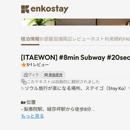
[ITAEWON] #8min Subway #20sec
宿泊情報
お部屋
設備
周辺
レビュー
ホスト
利用規約
FA
[ITAEWON] #8min Subway #20sec St
5
•
1
レビュー
ヴィラ
単独使用
このテキストは自動的に翻訳されました
✨ソウル旅行が楽になる場所、ステイゴ（Stay Ko）✨
🏡 位置

- 梨泰院駅、緑莎坪駅から徒歩8分

- バス停まで徒歩1分

もっと見る
- 建物のすぐ隣にセブンイレブンのコンビニエンスス