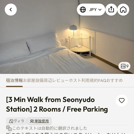
[3 Min Walk from Seonyudo Stat
JPY
9
宿泊情報
お部屋
設備
周辺
レビュー
ホスト
利用規約
FAQ
おすすめ
[3 Min Walk from Seonyudo 
Station] 2 Rooms / Free Parking
ヴィラ
単独使用
このテキストは自動的に翻訳されました