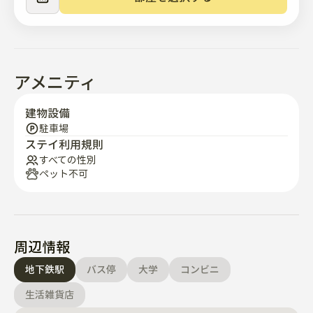
ーカ

• 無料Wi-Fi

• スマートフォン充電器（ケーブル付）

• クイーンサイズベッド×1、スーパーシングルベッド×1

• テーブル&椅子2点セット

アメニティ
• エアコン&電熱パッド

• ハンガー&ハンガー

建物設備
駐車場
バスルーム&ランドリー

ステイ利用規則
• ヘアドライヤー、タオル、トイレットペーパー

すべての性別
ペット不可
• アメニティ:シャンプー、コンディショナー、ボディウ
ォッシュ、手洗い

• 洗濯機&乾燥ラック（長期滞在用）

• 洗濯洗剤&柔軟剤

周辺情報
キッチン

地下鉄駅
バス停
大学
コンビニ
• 電子レンジ、ガスコンロ、カウンタートップ

• 食器:スプーン、フォーク、ナイフ、箸

生活雑貨店