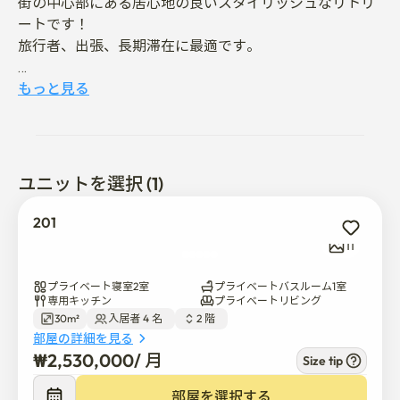
街の中心部にある居心地の良いスタイリッシュなリトリ
ートです！

旅行者、出張、長期滞在に最適です。

便利な場所です

もっと見る
• 仙遊島駅(9号線)徒歩3分、堂山駅(2·9号線)徒歩10分

• 空港バス6008番乗り場(仁川空港直行)

• 駐車場1台無料（要予約）

ユニットを選択 (1)
近隣アトラクション&アメニティ

• 仙遊島漢江公園徒歩10分

201
• 汝矣島、弘大、新村に近いです

11
• ダイソー、オリーブヤング、スーパーマーケットまで徒
歩3分です

プライベート寝室2室
プライベートバスルーム1室
専用キッチン
プライベートリビング
30m²
入居者 4 名  
2 階  
宿泊施設詳細

部屋の詳細を見る
₩
2,530,000
/ 
月
Size tip
リビング&ベッドルーム（2室）

• ホームシアター設定: プロジェクタ、スクリーン、スピ
部屋を選択する