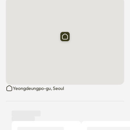
チェックイン:PM2:00、チェックアウト:AM11:00

アーリーチェックインとレイトチェックアウトは、リク
エストに応じて利用できます。
Yeongdeungpo-gu, Seoul