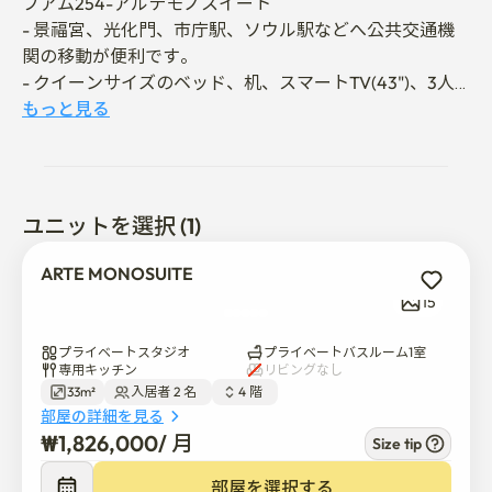
ブアム254-アルテモノスイート

- 景福宮、光化門、市庁駅、ソウル駅などへ公共交通機
関の移動が便利です。

- クイーンサイズのベッド、机、スマートTV(43")、3人
ソファー、調理器具などの便益施設が完備されていま
もっと見る
す。

- 仕事や旅行の短期宿泊に適するよう効率的に準備しま
した。

- ゲストが必要な要請事項はいつでも迅速に支援いたし
ユニットを選択 (1)
ます。
ARTE MONOSUITE
15
プライベートスタジオ
プライベートバスルーム1室
専用キッチン
リビングなし
33m²
入居者 2 名  
4 階  
部屋の詳細を見る
₩
1,826,000
/ 
月
Size tip
部屋を選択する