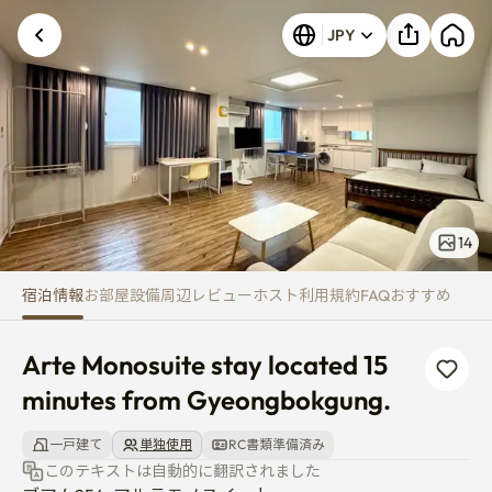
Arte Monosuite stay located 1
JPY
14
宿泊情報
お部屋
設備
周辺
レビュー
ホスト
利用規約
FAQ
おすすめ
Arte Monosuite stay located 15 
minutes from Gyeongbokgung.
一戸建て
単独使用
RC書類準備済み
このテキストは自動的に翻訳されました