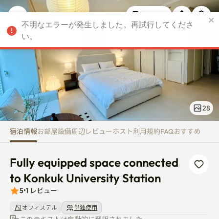
Fully equipped space connected
不明なエラーが発生しました。再試行してくださ
JPY
い。
28
宿泊情報
お部屋
設備
周辺
レビュー
ホスト
利用規約
FAQ
おすすめ
Fully equipped space connected 
to Konkuk University Station
5
•
1
レビュー
オフィステル
単独使用