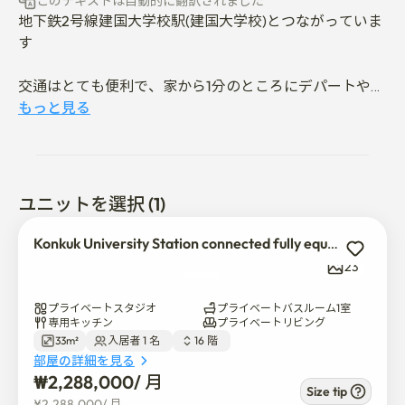
このテキストは自動的に翻訳されました
地下鉄2号線建国大学校駅(建国大学校)とつながっていま
す

交通はとても便利で、家から1分のところにデパートや各
種レストラン、カフェ、ライフスタイルショップがあり
もっと見る
ます。

ソウルのあちこちを旅行するには最高の場所です。

最高の立地、最高のインフラ、最高のインテリア施設
ユニットを選択 (1)
で、韓国人の間で年中人気のある空間です。

Konkuk University Station connected fully equipped space
何か必要なことがあれば、遠慮なくホストに連絡しま
23
す。 親切にお答えします。

プライベートスタジオ
プライベートバスルーム1室
•チェックイン:午後4時

専用キッチン
プライベートリビング
33m²
入居者 1 名  
16 階  
•チェックアウト:午前11時
部屋の詳細を見る
₩
2,288,000
/ 
月
Size tip
¥
2,288,000
/ 
月