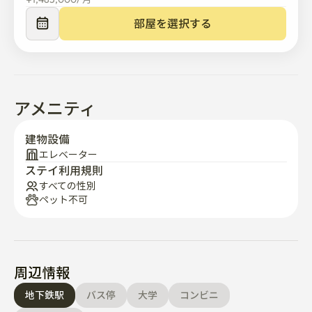
🖤キッチン:カップ、器、スプーンセット、鍋、フライパ
ン

部屋を選択する
🧡知りたいことは何でも聞いてくださいよ！ 他地で生活
する皆様のために力を尽くします;)

🚫室内禁煙

アメニティ
🚫8時以降騒音/騒ぎ

建物設備
エレベーター
ステイ利用規則
🏢住所上は1階ですが1階のような地下1階があり事実上2
すべての性別
階となります。 エレベーターまたは階段利用。
ペット不可
周辺情報
地下鉄駅
バス停
大学
コンビニ