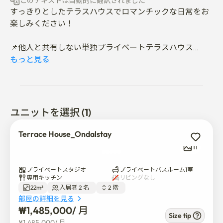
このテキストは自動的に翻訳されました
すっきりとしたテラスハウスでロマンチックな日常をお
楽しみください！

📌他人と共有しない単独プライベートテラスハウス

もっと見る
📍弘大入口駅 徒歩8分

📍延世大学 徒歩12分

📍ヨンセブランス病院 徒歩15分

📍バス停徒歩4分

ユニットを選択 (1)
Terrace House_Ondalstay
🤎静かで安全な住宅街

11
🤍専門清掃業者が管理するきれいで清潔な空間

🩶ロマンチックテラス

プライベートスタジオ
プライベートバスルーム1室
🖤電子機器:エアコン、冷蔵庫、洗濯機、掃除機、電子レ
専用キッチン
リビングなし
22m²
入居者 2 名  
2 階  
ンジ

部屋の詳細を見る
🖤家具:クイーンベッド、デスク兼食卓、椅子2台、テラ
₩
1,485,000
/ 
月
ステーブル/椅子2台

Size tip
¥
1,485,000
/ 
月