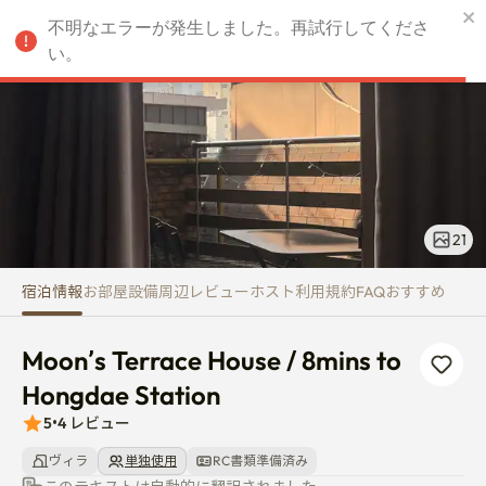
Moon’s Terrace House / 8mins 
不明なエラーが発生しました。再試行してくださ
JPY
い。
21
宿泊情報
お部屋
設備
周辺
レビュー
ホスト
利用規約
FAQ
おすすめ
Moon’s Terrace House / 8mins to 
Hongdae Station
5
•
4
レビュー
ヴィラ
単独使用
RC書類準備済み