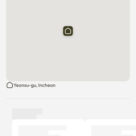
※ 火を防ぐために屋内で携帯用ガスバーナーを使用して
食事をすることは禁止されています。

※ 製品の破損や汚染が発生した場合、復旧費用が追加で
発生することがありますので、ご使用の際はご注意くだ
さい。

**

住民登録禁止条項

テナントは、このリースが短期滞在のためのものである
Yeonsu-gu, Incheon
ことに同意し、承認します。 賃貸物件住所における住民
登録（外国人登録、住所登録等の住所登録を含む）は固
く禁止されています。

テナントは、この住所を政府機関に登録したり、法的ま
たは公式な文書化の目的で使用したりすることはできま
せん。 この条項に違反すると、返金なしでリースが即時