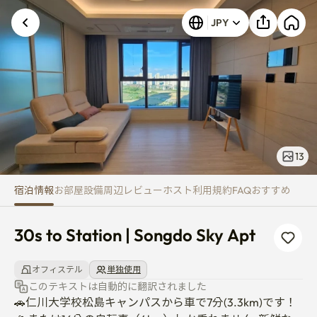
30s to Station | Songdo Sky Apt
JPY
13
宿泊情報
お部屋
設備
周辺
レビュー
ホスト
利用規約
FAQ
おすすめ
30s to Station | Songdo Sky Apt
オフィステル
単独使用
このテキストは自動的に翻訳されました
🚗仁川大学校松島キャンパスから車で7分(3.3km)です！
