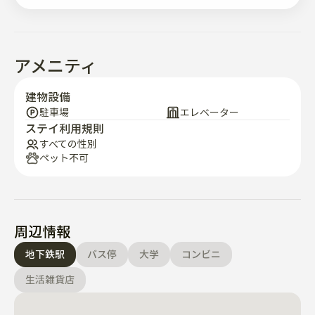
• 団地の前にソウル駅、新村、江南行きの広域バス停があ
り、他の地域との通勤に非常に便利です。

• 松島現代アウトレット、トリプルストリート、Gタワ
アメニティ
ー、ホームプラス、セントラルパーク、コストコ、ムー
ンライトフェスティバルパーク(ロックフェスティバルの
建物設備
会場)が近くにあります。

駐車場
エレベーター
ステイ利用規則
• 団地内にはGSザ·フレッシュマート、コンビニ、パリバ
すべての性別
ペット不可
ゲット、バスキンロビンス、マムズタッチ、カフェ、肉
屋、病院など多様なコンビニがあります、

• 隣接するビジネス施設の建物にはレストラン、カフェ、
生活便宜施設が豊富で、滞在中の不便はありません。

周辺情報
地下鉄駅
バス停
大学
コンビニ
※ 室内は絶対禁煙です。 🚭

※ 過度な騒音は隣人に迷惑をかける恐れがありますの
生活雑貨店
で、静かに配慮してご利用くださいますようお願いいた
します。
