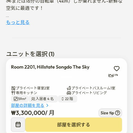
🚲または16分の自転車（4km）しか乗れません-新鮮な
空気に最適です！

もっと見る
玄関のドアを開けるとすぐに、あなたの興奮はオープン
な景色から始まります。

• 松島国際都市の洗練された都市景観の中で、まるで海外
ユニットを選択 (1)
の都市にいるような特別な体験を提供します。

Room 2201, Hillstate Songdo The Sky
• 広々としたリビングルーム、新しい2部屋の構造、高層
14
階から見た涼しい街並みです。

プライベート寝室2室
プライベートバスルーム1室
• フルオプション、ブランドオフィステル。

専用キッチン
プライベートリビング
59m²
入居者 4 名  
22 階  
部屋の詳細を見る
• 仁川地下鉄1号線国際業務地区駅まで1分以内にアクセス
₩
3,300,000
/ 
月
Size tip
できます

• ビルのエレベーターに乗れば、地下2階から地下鉄の駅
部屋を選択する
に直接入ることができます。 
